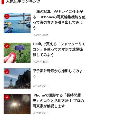
人気記事ランキング
「海の写真」がキレイに仕上が
1
る！ iPhoneの写真編集機能を使
って海の青さを引き出してみよ
う
2024/08/06
100均で買える「シャッターリモ
2
コン」を使ってスマホで遠隔撮
影してみよう
2024/04/30
甲子園外野席から撮影してみよ
3
う
2014/08/18
iPhoneで撮影する「長時間露
4
光」のコツと活用方法！ プロの
写真家が解説します
2023/08/10