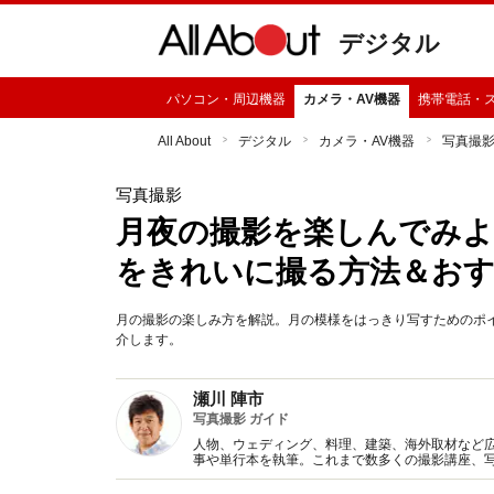
デジタル
パソコン・周辺機器
カメラ・AV機器
携帯電話・
All About
デジタル
カメラ・AV機器
写真撮
写真撮影
月夜の撮影を楽しんでみよ
をきれいに撮る方法＆お
月の撮影の楽しみ方を解説。月の模様をはっきり写すためのポ
介します。
瀬川 陣市
写真撮影 ガイド
人物、ウェディング、料理、建築、海外取材など
事や単行本を執筆。これまで数多くの撮影講座、
り楽しくなる内容を心がけアドバイスしています