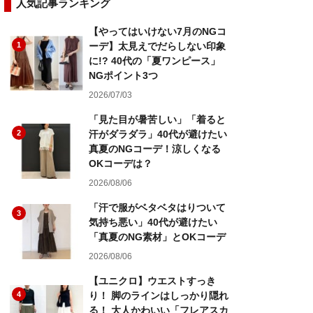
人気記事ランキング
【やってはいけない7月のNGコ
1
ーデ】太見えでだらしない印象
に!? 40代の「夏ワンピース」
NGポイント3つ
2026/07/03
「見た目が暑苦しい」「着ると
2
汗がダラダラ」40代が避けたい
真夏のNGコーデ！涼しくなる
OKコーデは？
2026/08/06
「汗で服がベタベタはりついて
3
気持ち悪い」40代が避けたい
「真夏のNG素材」とOKコーデ
2026/08/06
【ユニクロ】ウエストすっき
4
り！ 脚のラインはしっかり隠れ
る！ 大人かわいい「フレアスカ