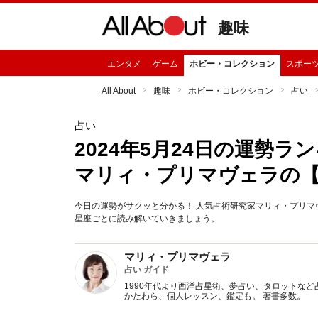
趣味
エンタメ
ゲーム
ホビー・コレクション
スポー
All About
趣味
ホビー・コレクション
占い
占い
2024年5月24日の運勢
マリィ・プリマヴェラの
今日の運勢がサクッと分かる！ 人気占術研究家マリィ・プリマヴ
星座ごとに読み解いていきましょう。
マリィ・プリマヴェラ
占い ガイド
1990年代より西洋占星術、夢占い、タロットなど
かたわら、個人レッスン、鑑定も。 著書多数。