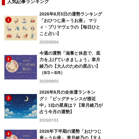
人気記事ランキング
2026年8月5日の運勢ランキング
1
「おひつじ座～うお座」 マリ
ィ・プリマヴェラの【毎日ひと
こと占い】
2026/08/04
今週の運勢「滋養と休息で、底
2
力を上げていきましょう」章月
綾乃の【大人のための星占い】
（8/3～8/9）
2026/08/02
2026年8月の全体運ランキン
3
グ！「ビッグチャンスが接近
中」1位の星座は？【章月綾乃が
占う今月の運勢】
2026/07/31
2026年下半期の運勢「おひつじ
4
座～うお座」 章月綾乃の【大人