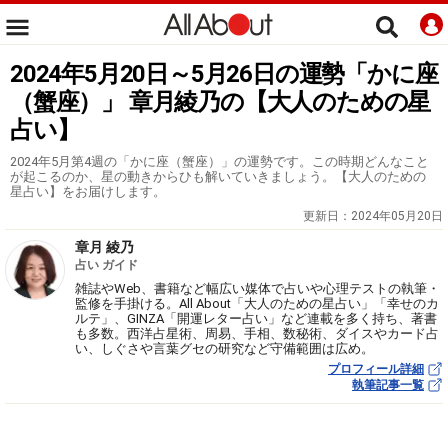
2024年5月20日～5月26日の運勢「かに座
（蟹座）」 章月綾乃の【大人のための星
占い】
2024年5月第4週の「かに座（蟹座）」の運勢です。この時期どんなこと
が起こるのか、星の動きからひも解いていきましょう。【大人のための
星占い】をお届けします。
更新日：
2024年05月20日
章月 綾乃
占い ガイド
雑誌やWeb、書籍など幅広い媒体で占いや心理テストの執筆・
監修を手掛ける。All About「大人のための星占い」「幸せのカ
ルテ」、GINZA「開運レター占い」など連載を多く持ち、著書
も多数。西洋占星術、周易、手相、数秘術、ダイスやカード占
い、しぐさや言葉グセの研究など守備範囲は広め。
プロフィール詳細
執筆記事一覧