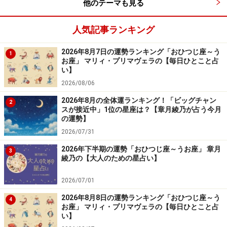
他のテーマも見る
人気記事ランキング
2026年8月7日の運勢ランキング「おひつじ座～う
1
お座」 マリィ・プリマヴェラの【毎日ひとこと占
い】
2026/08/06
2026年8月の全体運ランキング！「ビッグチャン
2
スが接近中」1位の星座は？【章月綾乃が占う今月
の運勢】
2026/07/31
2026年下半期の運勢「おひつじ座～うお座」 章月
3
綾乃の【大人のための星占い】
2026/07/01
2026年8月8日の運勢ランキング「おひつじ座～う
4
お座」 マリィ・プリマヴェラの【毎日ひとこと占
い】