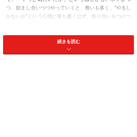
つ、励まし合いつつやっていくと、救いも多く、“やるし
かないか”という心境に落ち着くはず。折り合いをつけつ
つ、進みましょう。
続きを読む
今週、気を付けたいのは、ケチらないこと。“本当はコッ
チがいいけれど、値段がアレだからアッチで”をすると、
ずっと悔やむことに。いい物には相応の値段がつくも
の。もう大人ですから、欲しいなら高くても買って。
愛は、放任主義で。
＞【2024年上半期の運勢】が気になるかに座さんはこち
ら
＞【2024年5月20日～5月26日の運勢】他の星座の運勢
が気になる人はこちら