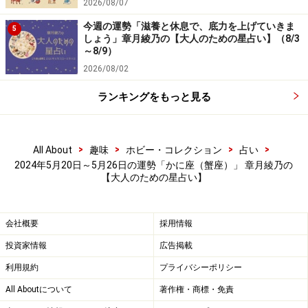
2026/08/07
今週の運勢「滋養と休息で、底力を上げていきま
5
しょう」章月綾乃の【大人のための星占い】（8/3
～8/9）
2026/08/02
ランキングをもっと見る
>
>
>
>
All About
趣味
ホビー・コレクション
占い
2024年5月20日～5月26日の運勢「かに座（蟹座）」 章月綾乃の
【大人のための星占い】
会社概要
採用情報
投資家情報
広告掲載
利用規約
プライバシーポリシー
All Aboutについて
著作権・商標・免責