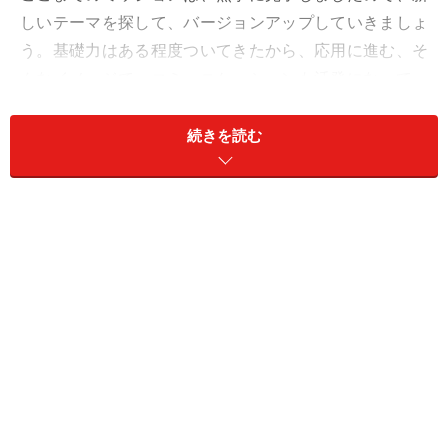
しいテーマを探して、バージョンアップしていきましょ
う。基礎力はある程度ついてきたから、応用に進む、そ
んなイメージで。コミュニケーションも活発になって、
人との交流から新しい話がまとまりそう。
続きを読む
商談や社会貢献、バカンスプランなど、バラエティー豊
かな未来をプランニングして。
おしゃれは、クロップド丈で旬のニュアンスを。
愛は、ありふれた日常の共有が幸せへの近道に。
＞【2024年上半期の運勢】が気になるおひつじ座さんは
こちら
＞【2024年5月20日～5月26日の運勢】他の星座の運勢
が気になる人はこちら