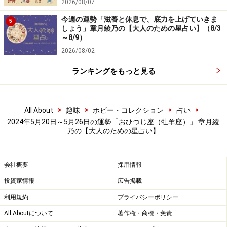
2026/08/07
今週の運勢「滋養と休息で、底力を上げていきま
5
しょう」章月綾乃の【大人のための星占い】（8/3
～8/9）
2026/08/02
ランキングをもっと見る
>
>
>
>
All About
趣味
ホビー・コレクション
占い
2024年5月20日～5月26日の運勢「おひつじ座（牡羊座）」 章月綾
乃の【大人のための星占い】
会社概要
採用情報
投資家情報
広告掲載
利用規約
プライバシーポリシー
All Aboutについて
著作権・商標・免責