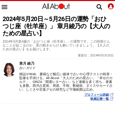
2024年5月20日～5月26日の運勢「おひ
つじ座（牡羊座）」 章月綾乃の【大人の
ための星占い】
2024年5月第4週の「おひつじ座（牡羊座）」の運勢です。この時期どん
なことが起こるのか、星の動きからひも解いていきましょう。【大人の
ための星占い】をお届けします。
更新日：
2024年05月20日
章月 綾乃
占い ガイド
雑誌やWeb、書籍など幅広い媒体で占いや心理テストの執筆・
監修を手掛ける。All About「大人のための星占い」「幸せのカ
ルテ」、GINZA「開運レター占い」など連載を多く持ち、著書
も多数。西洋占星術、周易、手相、数秘術、ダイスやカード占
い、しぐさや言葉グセの研究など守備範囲は広め。
プロフィール詳細
執筆記事一覧