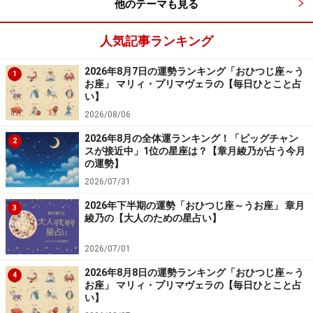
他のテーマも見る
人気記事ランキング
2026年8月7日の運勢ランキング「おひつじ座～う
1
お座」 マリィ・プリマヴェラの【毎日ひとこと占
い】
2026/08/06
2026年8月の全体運ランキング！「ビッグチャン
2
スが接近中」1位の星座は？【章月綾乃が占う今月
の運勢】
2026/07/31
2026年下半期の運勢「おひつじ座～うお座」 章月
3
綾乃の【大人のための星占い】
2026/07/01
2026年8月8日の運勢ランキング「おひつじ座～う
4
お座」 マリィ・プリマヴェラの【毎日ひとこと占
い】