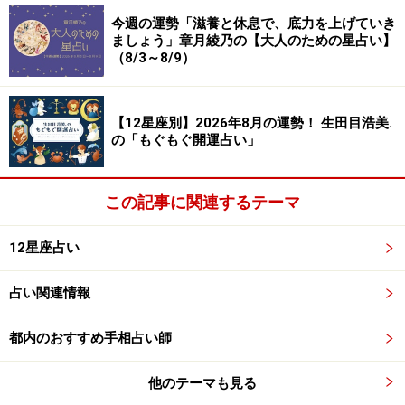
＞【今週の運勢】を見る
今週の運勢「滋養と休息で、底力を上げていき
ましょう」章月綾乃の【大人のための星占い】
（8/3～8/9）
【12星座別】2026年8月の運勢！ 生田目浩美.
の「もぐもぐ開運占い」
この記事に関連するテーマ
12星座占い
占い関連情報
5位：ふたご座（5月21日～6月21日生ま
都内のおすすめ手相占い師
れ）
他のテーマも見る