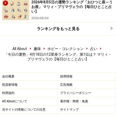
2026年8月5日の運勢ランキング「おひつじ座～う
＞【今週の運勢】を見る
5
お座」 マリィ・プリマヴェラの【毎日ひとこと占
い】
2026/08/04
ランキングをもっと見る
>
>
>
>
All About
趣味
ホビー・コレクション
占い
「今日の運勢」4月18日の12星座ランキング、第1位は？ マリィ・
プリマヴェラの【毎日ひとこと占い】
会社概要
採用情報
投資家情報
広告掲載
7位：うお座（2月19日～3月20日生まれ）
利用規約
プライバシーポリシー
All Aboutについて
著作権・商標・免責
当サイトの情報についての注意
サイトマップ