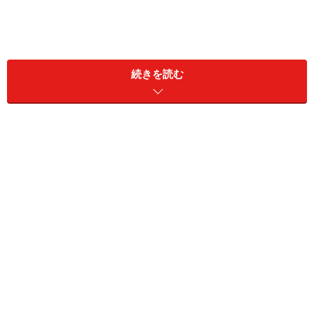
続きを読む
2位：おひつじ座（3月21日～4月19日生ま
れ）
2024年4月18日の運勢「おひつじ座」
何をやってもうまくいきそう。ただし自信過剰はタブ
ー。
＞【今週の運勢】を見る