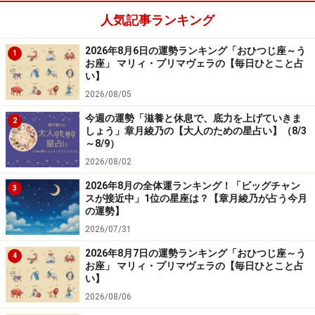
人気記事ランキング
2024年4月18日の運勢「ふたご座」
2026年8月6日の運勢ランキング「おひつじ座～う
いろんな場面でパイプ役を期待されそう。引き受けて
1
お座」 マリィ・プリマヴェラの【毎日ひとこと占
吉。
い】
2026/08/05
＞【今週の運勢】を見る
今週の運勢「滋養と休息で、底力を上げていきま
2
しょう」章月綾乃の【大人のための星占い】（8/3
～8/9）
2026/08/02
6位：しし座（7月23日～8月22日生まれ）
2026年8月の全体運ランキング！「ビッグチャン
3
スが接近中」1位の星座は？【章月綾乃が占う今月
の運勢】
2026/07/31
2024年4月18日の運勢「しし座」
2026年8月7日の運勢ランキング「おひつじ座～う
4
即断即決が幸運のカギ。先のことを考えすぎないよう
お座」 マリィ・プリマヴェラの【毎日ひとこと占
い】
に。
2026/08/06