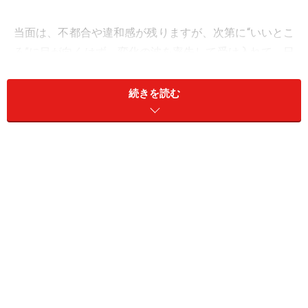
当面は、不都合や違和感が残りますが、次第に“いいとこ
ろ”に目が向くはず。変化の波を率先して受け入れて、日
常にリセットをかけてみて。
続きを読む
＜あなたの今週の運勢は？＞
おひつじ座／牡羊座（3月21日～4月19日生まれ）
おうし座／牡牛座（4月20日～5月20日生まれ）