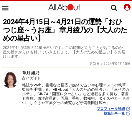
2024年4月15日～4月21日の運勢「おひ
つじ座～うお座」 章月綾乃の【大人のた
めの星占い】
2024年4月第3週の12星座占いです。この時期どんなことが起こるのか、
星の動きからひも解いていきましょう。【大人のための星占い】をお届
けします。
更新日：
2024年04月15日
章月 綾乃
占い ガイド
雑誌やWeb、書籍など幅広い媒体で占いや心理テストの執筆・
監修を手掛ける。All About「大人のための星占い」「幸せのカ
ルテ」、GINZA「開運レター占い」など連載を多く持ち、著書
も多数。西洋占星術、周易、手相、数秘術、ダイスやカード占
い、しぐさや言葉グセの研究など守備範囲は広め。
プロフィール詳細
執筆記事一覧