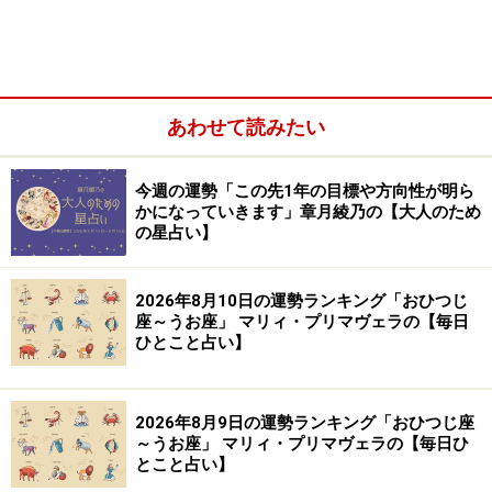
あわせて読みたい
ふたご座／双子座（5月21日～6月21日生まれ）
かに座／蟹座（6月22日～7月22日生まれ）
今週の運勢「この先1年の目標や方向性が明ら
しし座／獅子座（7月23日～8月22日生まれ）
かになっていきます」章月綾乃の【大人のため
の星占い】
おとめ座／乙女座（8月23日～9月22日生まれ）
てんびん座／天秤座（9月23日～10月23日生まれ）
2026年8月10日の運勢ランキング「おひつじ
さそり座／蠍座（10月24日～11月22日生まれ）
座～うお座」 マリィ・プリマヴェラの【毎日
ひとこと占い】
いて座／射手座（11月23日～12月21日生まれ）
やぎ座／山羊座（12月22日～1月19日生まれ）
みずがめ座／水瓶座（1月20日～2月18日生まれ）
2026年8月9日の運勢ランキング「おひつじ座
～うお座」 マリィ・プリマヴェラの【毎日ひ
うお座／魚座（2月19日～3月20日生まれ）
とこと占い】