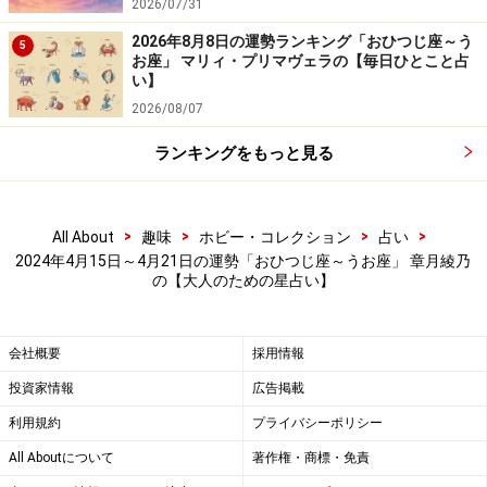
2026/07/31
しし座／獅子座（7月23日～8月22日生ま
2026年8月8日の運勢ランキング「おひつじ座～う
5
れ）
お座」 マリィ・プリマヴェラの【毎日ひとこと占
い】
多様性のある1週間
2026/08/07
いくつかテーマを絞ってみて
ランキングをもっと見る
＞【詳しく見る】全体運、社交運、恋愛運などの詳細は
こちら
>
>
>
>
All About
趣味
ホビー・コレクション
占い
2024年4月15日～4月21日の運勢「おひつじ座～うお座」 章月綾乃
の【大人のための星占い】
おとめ座／乙女座（8月23日～9月22日生ま
れ）
会社概要
採用情報
投資家情報
広告掲載
お悩みモードに飽き飽きしそう
迷わないと決めるのも手
利用規約
プライバシーポリシー
All Aboutについて
著作権・商標・免責
＞【詳しく見る】全体運、社交運、恋愛運などの詳細は