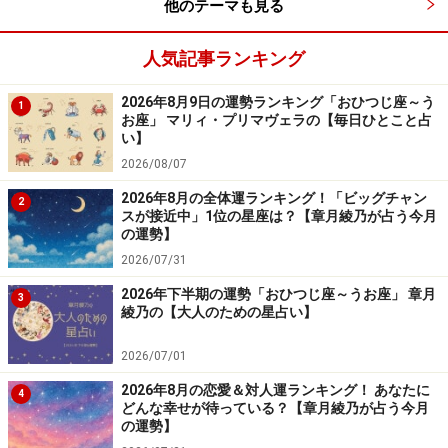
他のテーマも見る
前進あるのみ
進むと次が見えてきます
人気記事ランキング
＞【詳しく見る】全体運、社交運、恋愛運などの詳細は
2026年8月9日の運勢ランキング「おひつじ座～う
1
お座」 マリィ・プリマヴェラの【毎日ひとこと占
こちら
い】
2026/08/07
2026年8月の全体運ランキング！「ビッグチャン
2
スが接近中」1位の星座は？【章月綾乃が占う今月
の運勢】
2026/07/31
2026年下半期の運勢「おひつじ座～うお座」 章月
3
綾乃の【大人のための星占い】
2026/07/01
2026年8月の恋愛＆対人運ランキング！ あなたに
4
どんな幸せが待っている？【章月綾乃が占う今月
の運勢】