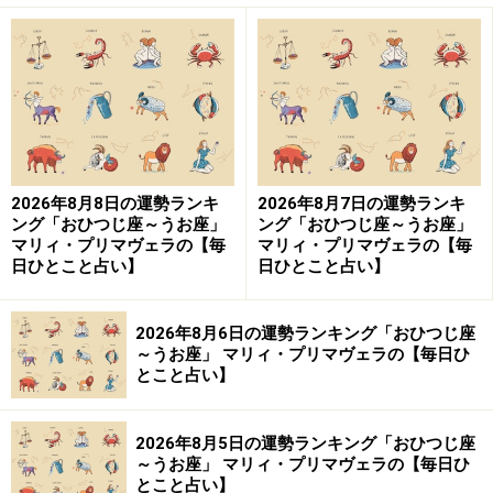
おひつじ座／牡羊座（3月21日～4月19日生
まれ）
お金で買えないものこそ
大事にしたい1週間
2026年8月8日の運勢ランキ
2026年8月7日の運勢ランキ
ング「おひつじ座～うお座」
ング「おひつじ座～うお座」
マリィ・プリマヴェラの【毎
マリィ・プリマヴェラの【毎
＞【詳しく見る】全体運、社交運、恋愛運などの詳細は
日ひとこと占い】
日ひとこと占い】
こちら
2026年8月6日の運勢ランキング「おひつじ座
～うお座」 マリィ・プリマヴェラの【毎日ひ
とこと占い】
おうし座／牡牛座（4月20日～5月20日生ま
れ）
2026年8月5日の運勢ランキング「おひつじ座
運気はターニングポイントへ
～うお座」 マリィ・プリマヴェラの【毎日ひ
新しい流れに乗っていく
とこと占い】