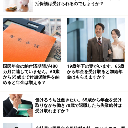
活保護は受けられるのでしょうか？
質問者のnonkeyさんは64歳で特別支給の老齢厚生年金の
請求手続きをされた際、戸籍謄本等で配偶者との生計維
持関係を確認していることと思います。
1959年12月生まれとのこと、65歳に達する2024年12月
に年金請求はがきが届きます（1日生まれなら11月）の
でご自身の氏名、ご住所、配偶者の氏名など必要事項を
記入し、2024年12月31日（1日生まれなら11月末日）ま
国民年金の納付済期間が480
19歳年下の妻がいます。65歳
カ月に達していません。60歳
から年金を受け取ると加給年
でに返送すれば、65歳以降の老齢基礎年金と老齢厚生年
から65歳まで付加保険料を納
金はもらえますか？
金の手続きと加給年金の手続きも完了です。2025年1月
めると年金は増える？
分（実際の支給は12月分と合わせて2月中旬）から、65
歳からの老齢厚生年金に加給年金が加算されます。
働けるうちは働きたい。65歳から年金を受け
取りながら働き70歳で退職したら失業給付は
受け取れますか？
年金請求はがきの返送が期限より遅れると、65歳以降の
年金も加給年金も支払いが遅れてしまいますので、期限