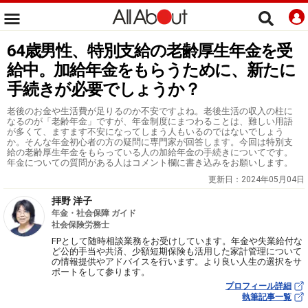
64歳男性、特別支給の老齢厚生年金を受
給中。加給年金をもらうために、新たに
手続きが必要でしょうか？
老後のお金や生活費が足りるのか不安ですよね。老後生活の収入の柱に
なるのが「老齢年金」ですが、年金制度にまつわることは、難しい用語
が多くて、ますます不安になってしまう人もいるのではないでしょう
か。そんな年金初心者の方の疑問に専門家が回答します。今回は特別支
給の老齢厚生年金をもらっている人の加給年金の手続きについてです。
年金についての質問がある人はコメント欄に書き込みをお願いします。
更新日：
2024年05月04日
拝野 洋子
年金・社会保障 ガイド
社会保険労務士
FPとして随時相談業務をお受けしています。年金や失業給付な
ど公的手当や共済、少額短期保険も活用した家計管理について
の情報提供やアドバイスを行います。より良い人生の選択をサ
ポートをして参ります。
プロフィール詳細
執筆記事一覧