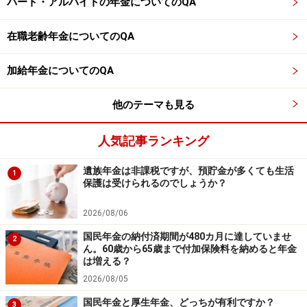
パート・アルバイトの年金についてのQA
中です！
※抽選で20名にAmazonギフト券1000円分プレゼント
※謝礼付きの限定アンケートやモニター企画に参加が可能に
在職老齢年金についてのQA
なります
加給年金についてのQA
他のテーマも見る
人気記事ランキング
遺族年金は非課税ですが、預貯金が多くても生活
1
保護は受けられるのでしょうか？
2026/08/06
国民年金の納付済期間が480カ月に達していませ
2
ん。60歳から65歳まで付加保険料を納めると年金
は増える？
2026/08/05
国民年金と厚生年金、どっちが有利ですか？
3