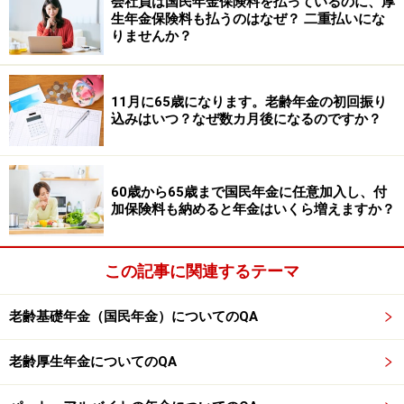
を守って年金請求はがきは返送しましょう。
会社員は国民年金保険料を払っているのに、厚
生年金保険料も払うのはなぜ？ 二重払いにな
りませんか？
※年金プチ相談コーナーに取り上げてほしい質問がある
人は
こちらから
応募するか、コメント欄への書き込みを
11月に65歳になります。老齢年金の初回振り
お願いします。
込みはいつ？なぜ数カ月後になるのですか？
※記事内容は執筆時点のものです。最新の内容をご確認くださ
い。
60歳から65歳まで国民年金に任意加入し、付
本記事の内容は一般的な情報提供を目的としており、特定の金融
加保険料も納めると年金はいくら増えますか？
商品や投資行動を推奨するものではありません。
投資や資産運用に関する最終的なご判断はご自身の責任において
行ってください。
掲載情報の正確性・完全性については十分に配慮しております
この記事に関連するテーマ
が、その内容を保証するものではなく、これに基づく損失・損害
などについて当社は一切の責任を負いません。
最新の情報や詳細については、必ず各金融機関やサービス提供者
老齢基礎年金（国民年金）についてのQA
の公式情報をご確認ください。
老齢厚生年金についてのQA
【編集部からのお知らせ】
・「家計」について、
アンケート（2026/8/31まで）
を実施