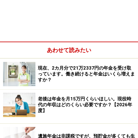
要です。65歳に達する時に「年金請求はが
き」が送付されるので、必要事項を記入し
て返送しましょう
結論からいうと、特別支給の老齢厚生年金を受給してい
ても、加給年金をもらうためには手続きが必要です。
あわせて読みたい
現在、2カ月分で21万2337円の年金を受け取
っています。働き続けると年金はいくら増えま
すか？
老後は年金を月15万円くらいほしい。現役時
代の年収はどのくらい必要ですか？【2026年
度】
遺族年金は非課税ですが、預貯金が多くても生