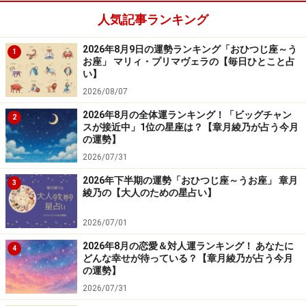
人気記事ランキング
2024年3月22日の運勢「かに座」
2026年8月9日の運勢ランキング「おひつじ座～う
1
取り越し苦労が心のブレーキに。でも、やらないと後悔
お座」 マリィ・プリマヴェラの【毎日ひとこと占
する。
い】
2026/08/07
＞【今週の運勢】はこちら
2026年8月の全体運ランキング！「ビッグチャン
2
スが接近中」1位の星座は？【章月綾乃が占う今月
＞【2024年上半期の運勢】はこちら
の運勢】
2026/07/31
2026年下半期の運勢「おひつじ座～うお座」 章月
3
綾乃の【大人のための星占い】
2026/07/01
2026年8月の恋愛＆対人運ランキング！ あなたに
4
どんな幸せが待っている？【章月綾乃が占う今月
の運勢】
2026/07/31