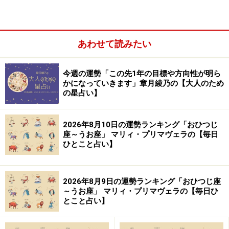
あわせて読みたい
やぎ座（12月22日～1月19日生まれ）
今週の運勢「この先1年の目標や方向性が明ら
みずがめ座（1月20日～2月18日生まれ）
かになっていきます」章月綾乃の【大人のため
の星占い】
うお座（2月19日～3月20日生まれ）
2026年8月10日の運勢ランキング「おひつじ
座～うお座」 マリィ・プリマヴェラの【毎日
ひとこと占い】
おひつじ座（3月21日～4月19日生まれ）
2026年8月9日の運勢ランキング「おひつじ座
～うお座」 マリィ・プリマヴェラの【毎日ひ
とこと占い】
2024年3月22日の運勢「おひつじ座」
浪費の暗示が。今日のショッピングは控えたほうが安