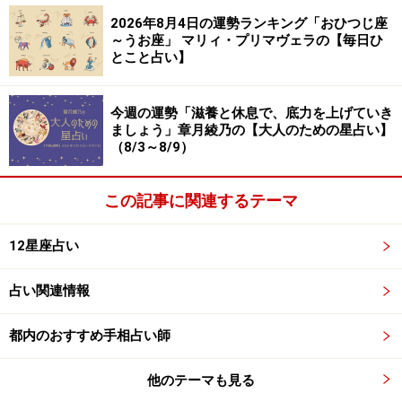
2026年8月4日の運勢ランキング「おひつじ座
～うお座」 マリィ・プリマヴェラの【毎日ひ
とこと占い】
ふたご座（5月21日～6月21日生まれ）
今週の運勢「滋養と休息で、底力を上げていき
ましょう」章月綾乃の【大人のための星占い】
2024年3月22日の運勢「ふたご座」
（8/3～8/9）
小旅行が吉。普段は使わない電車に乗るだけでも幸福
この記事に関連するテーマ
に。
12星座占い
＞【今週の運勢】はこちら
＞【2024年上半期の運勢】はこちら
占い関連情報
都内のおすすめ手相占い師
かに座（6月22日～7月22日生まれ）
他のテーマも見る