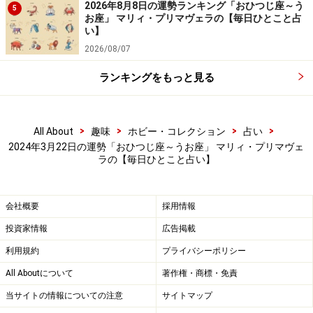
2026年8月8日の運勢ランキング「おひつじ座～う
5
お座」 マリィ・プリマヴェラの【毎日ひとこと占
い】
2026/08/07
しし座（7月23日～8月22日生まれ）
ランキングをもっと見る
2024年3月22日の運勢「しし座」
>
>
>
>
All About
趣味
ホビー・コレクション
占い
2024年3月22日の運勢「おひつじ座～うお座」 マリィ・プリマヴェ
強気な言動が幸運を呼ぶ日。やったもの勝ちの心意気。
ラの【毎日ひとこと占い】
＞【今週の運勢】はこちら
会社概要
採用情報
＞【2024年上半期の運勢】はこちら
投資家情報
広告掲載
利用規約
プライバシーポリシー
おとめ座（8月23日～9月22日生まれ）
All Aboutについて
著作権・商標・免責
当サイトの情報についての注意
サイトマップ