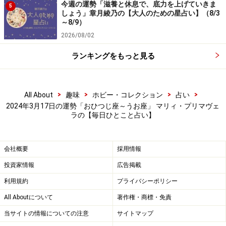
今週の運勢「滋養と休息で、底力を上げていきま
5
しょう」章月綾乃の【大人のための星占い】（8/3
～8/9）
2026/08/02
しし座（7月23日～8月22日生まれ）
ランキングをもっと見る
2024年3月17日の運勢「しし座」
>
>
>
>
All About
趣味
ホビー・コレクション
占い
2024年3月17日の運勢「おひつじ座～うお座」 マリィ・プリマヴェ
周囲を説得するチャンス日。攻めるより穏やかな口調
ラの【毎日ひとこと占い】
で。
会社概要
採用情報
＞【3月の運勢】はこちら
投資家情報
広告掲載
＞【2024年上半期の運勢】はこちら
利用規約
プライバシーポリシー
All Aboutについて
著作権・商標・免責
おとめ座（8月23日～9月22日生まれ）
当サイトの情報についての注意
サイトマップ