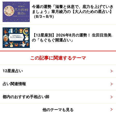
今週の運勢「滋養と休息で、底力を上げていき
ましょう」章月綾乃の【大人のための星占い】
（8/3～8/9）
ふたご座（5月21日～6月21日生まれ）
【12星座別】2026年8月の運勢！ 生田目浩美.
の「もぐもぐ開運占い」
2024年3月17日の運勢「ふたご座」
とびきり楽しい日。誘われたイベントにはぜひ参加し
この記事に関連するテーマ
て。
12星座占い
＞【3月の運勢】はこちら
＞【2024年上半期の運勢】はこちら
占い関連情報
都内のおすすめ手相占い師
かに座（6月22日～7月22日生まれ）
他のテーマも見る