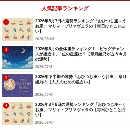
人気記事ランキング
2024年3月17日の運勢「かに座」
2026年8月7日の運勢ランキング「おひつじ座～う
1
向こう見ずな行動で失敗。動かずに運気回復を待つべ
お座」 マリィ・プリマヴェラの【毎日ひとこと占
き。
い】
2026/08/06
＞【3月の運勢】はこちら
2026年8月の全体運ランキング！「ビッグチャン
2
スが接近中」1位の星座は？【章月綾乃が占う今月
＞【2024年上半期の運勢】はこちら
の運勢】
2026/07/31
2026年下半期の運勢「おひつじ座～うお座」 章月
3
綾乃の【大人のための星占い】
2026/07/01
2026年8月8日の運勢ランキング「おひつじ座～う
4
お座」 マリィ・プリマヴェラの【毎日ひとこと占
い】
2026/08/07