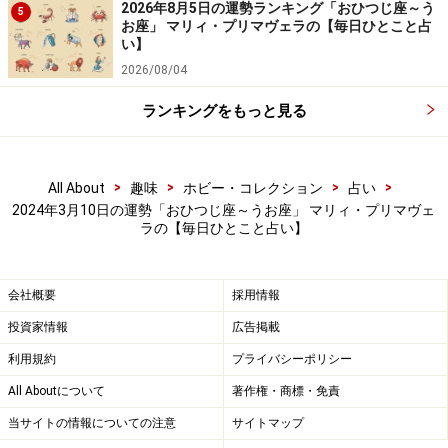
2026年8月5日の運勢ランキング「おひつじ座～う
5
お座」 マリィ・プリマヴェラの【毎日ひとこと占
い】
2026/08/04
しし座（7月23日～8月22日生まれ）
ランキングをもっと見る
2024年3月10日の運勢「しし座」
>
>
>
>
All About
趣味
ホビー・コレクション
占い
2024年3月10日の運勢「おひつじ座～うお座」 マリィ・プリマヴェ
運気はダウン……。ただ、“赤いもの”を持つと復活。赤い
ラの【毎日ひとこと占い】
口紅、ネクタイを。
会社概要
採用情報
＞【3月の運勢】はこちら
投資家情報
広告掲載
＞【2024年上半期の運勢】はこちら
利用規約
プライバシーポリシー
All Aboutについて
著作権・商標・免責
おとめ座（8月23日～9月22日生まれ）
当サイトの情報についての注意
サイトマップ