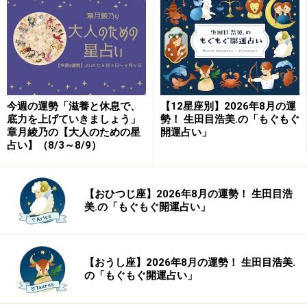
糸口を探ってみて。
＞【3月の運勢】はこちら
＞【2024年上半期の運勢】はこちら
今週の運勢「滋養と休息で、
【12星座別】2026年8月の運
底力を上げていきましょう」
勢！ 生田目浩美.の「もぐもぐ
おうし座（4月20日～5月20日生まれ）
章月綾乃の【大人のための星
開運占い」
占い】（8/3～8/9）
2024年3月10日の運勢「おうし座」
【おひつじ座】2026年8月の運勢！ 生田目浩
美.の「もぐもぐ開運占い」
好奇心が幸運のカギ。気になることはしつこいくらいに
質問してみよう。
【おうし座】2026年8月の運勢！ 生田目浩美.
の「もぐもぐ開運占い」
＞【3月の運勢】はこちら
＞【2024年上半期の運勢】はこちら