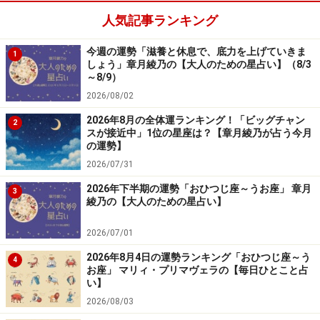
人気記事ランキング
2024年3月10日の運勢「かに座」
今週の運勢「滋養と休息で、底力を上げていきま
1
心機一転するチャンス。思い切ったことをするのがカ
しょう」章月綾乃の【大人のための星占い】（8/3
ギ。
～8/9）
2026/08/02
＞【3月の運勢】はこちら
2026年8月の全体運ランキング！「ビッグチャン
2
スが接近中」1位の星座は？【章月綾乃が占う今月
＞【2024年上半期の運勢】はこちら
の運勢】
2026/07/31
2026年下半期の運勢「おひつじ座～うお座」 章月
3
綾乃の【大人のための星占い】
2026/07/01
2026年8月4日の運勢ランキング「おひつじ座～う
4
お座」 マリィ・プリマヴェラの【毎日ひとこと占
い】
2026/08/03