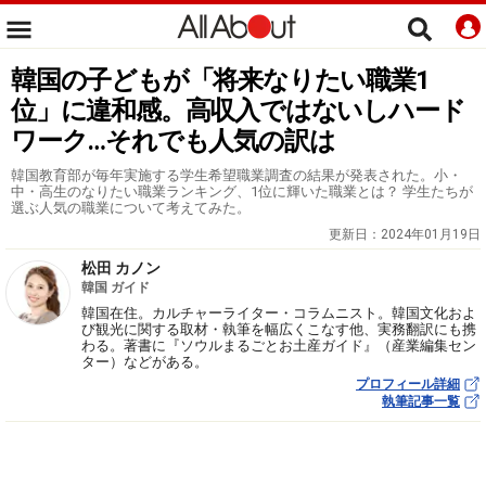
韓国の子どもが「将来なりたい職業1
位」に違和感。高収入ではないしハード
ワーク…それでも人気の訳は
韓国教育部が毎年実施する学生希望職業調査の結果が発表された。小・
中・高生のなりたい職業ランキング、1位に輝いた職業とは？ 学生たちが
選ぶ人気の職業について考えてみた。
更新日：
2024年01月19日
松田 カノン
韓国 ガイド
韓国在住。カルチャーライター・コラムニスト。韓国文化およ
び観光に関する取材・執筆を幅広くこなす他、実務翻訳にも携
わる。著書に『ソウルまるごとお土産ガイド』（産業編集セン
ター）などがある。
プロフィール詳細
執筆記事一覧