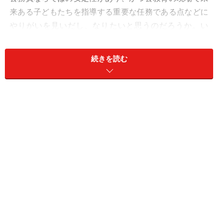
来ある子どもたちを指導する重要な任務である点などに
やりがいを見いだし、なりたいと思うのだろうか。い
や、少なくとも小学生が公務員で安定的などの理由で教
師を選択するとはあまり考えられないので、やはり後者
続きを読む
のような類の理由で人気なのだろう。
給与が格別良いわけでは……
しかし……あくまで大人目線の感想だが、昨今の学校教育
の現場における教師の負担の大きさを考えると、教師が
上位トップ3に入るほどの人気とはにわかには信じがた
い。
韓国の公立小学校で事務職員を務める友人にこのランキ
ング結果を見せた。彼女はそこに登場するさまざまな職