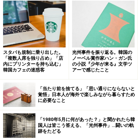
韓国統計庁の企業規模別平均所得調査（2022）の結果を
見ると、大企業勤務者の月収平均は563万ウォン（約62
万円）、中小企業勤務の場合は266万ウォン（約29万
円）。
スタバも規制に乗り出した。
光州事件を振り返る。韓国の
これを基に年収を算出して比較してみると、教職は中小
「複数人席を独り占め」「店
ノーベル賞作家ハン・ガン氏
企業勤務よりは給与が高いものの、大企業には及ばず。
内にプリンターを持ち込む」
の小説『少年が来る』文学ツ
韓国カフェの迷惑客
アーで感じたこと
これは予想に違わず。もちろん年齢別、教職経験年数、
雑用、学生の課外活動指導など、あらゆる業務内容とさ
「当たり前を捨てる」「思い通りにならないと
まざまな条件を整えてより細かく比較検討すれば、待遇
覚悟」日本人が海外で楽しみながら暮らすため
の良し悪しに対する判断は変わってくるものなのかもし
に必要なこと
れないが、給与面で教職がなりたい職業1位になること
はまず考えられない。
「1980年5月に何があった？」と聞かれたら韓
国人は皆こう答える、「光州事件」…闘いの軌
跡をたどる
※レートは2023年1月11日時点