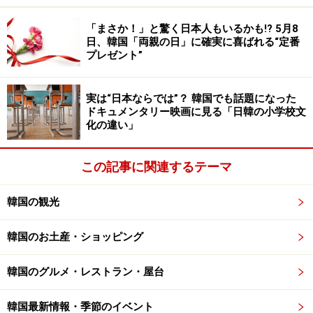
＞次ページ：しかも、最近の学校事情はそうそう穏やか
「まさか！」と驚く日本人もいるかも!? 5月8
日、韓国「両親の日」に確実に喜ばれる“定番
ではない。
プレゼント”
※記事内容は執筆時点のものです。最新の内容をご確認くださ
い。
実は“日本ならでは”？ 韓国でも話題になった
※海外を訪れる際には最新情報の入手に努め、「
外務省 海外安全
ドキュメンタリー映画に見る「日韓の小学校文
ホームページ
」を確認するなど、安全確保に十分注意を払ってく
化の違い」
ださい。
この記事に関連するテーマ
次のページへ
1
/
3
韓国の観光
韓国のお土産・ショッピング
韓国のグルメ・レストラン・屋台
韓国最新情報・季節のイベント