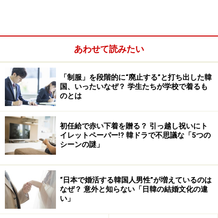
業に納得しつつも、医者ならともかく、教師が1位とい
うのは意外だったと言いながら首をかしげた。「教職の
給与が仕事内容と照らし合わせたときに格別良いとは言
えないし……」と不思議がるので、早速教職の給与がどの
あわせて読みたい
程度の水準にあるのか調べてみる。
「制服」を段階的に“廃止する”と打ち出した韓
教育部が公開している世界各国の学生・教員の現況や財
国、いったいなぜ？ 学生たちが学校で着るも
のとは
政に関する調査結果（OECD教育指標2023）によると、
韓国の小学校初任教師の年収は3300万ウォン台（約364
初任給で赤い下着を贈る？ 引っ越し祝いにト
万円）で、OECD教育指標平均である3620万ウォン（約
イレットペーパー!? 韓ドラで不思議な「5つの
400万円）よりも低い。
シーンの謎」
しかし、キャリア15年以上になると、OECD教育指標平
“日本で婚活する韓国人男性”が増えているのは
均の4973万ウォン（約550万円）よりも高い5913万ウォ
なぜ？ 意外と知らない「日韓の結婚文化の違
ン（約653万円）であった。中・高も同様で、15年目を
い」
境にようやくOECD平均より高くなる。