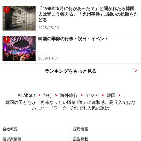
「1980年5月に何があった？」と聞かれたら韓国
4
人は皆こう答える、「光州事件」…闘いの軌跡をた
どる
2025/05/30
韓国の季節の行事・祝日・イベント
5
2009/10/01
ランキングをもっと見る
>
>
>
>
>
All About
旅行
海外旅行
アジア
韓国
韓国の子どもが「将来なりたい職業1位」に違和感。高収入ではな
いしハードワーク…それでも人気の訳は
会社概要
採用情報
投資家情報
広告掲載