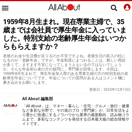
1959年8月生まれ。現在専業主婦で、35
歳までは会社員で厚生年金に入っていま
した。特別支給の老齢厚生年金はいつか
らもらえますか？
老後のお金や生活費が足りるのか不安ですよね。老後生活の収入の柱に
なるのが「老齢年金」ですが、年金制度にまつわることは、難しい用語
が多くて、ますます不安になってしまう人もいるのではないでしょう
か。そんな年金初心者の方の疑問に、専門家が回答します。今回は、
1959年8月生まれで、厚生年金加入歴のある専業主婦の方の特別支給の老
齢厚生年金についてです。年金についての質問がある人はコメント欄に
書き込みをお願いします。
更新日：
2023年12月13日
All About 編集部
「All About」は、マネー・暮らし・住宅・グルメ・旅行・健康
など多彩な分野で、その道のプロ（専門家）が、日常生活をよ
り豊かに快適にするノウハウから業界の最新動向、読み物コラ
ムまで、多彩なコンテンツを発信する日本最大級の総合情報サ
イトです。