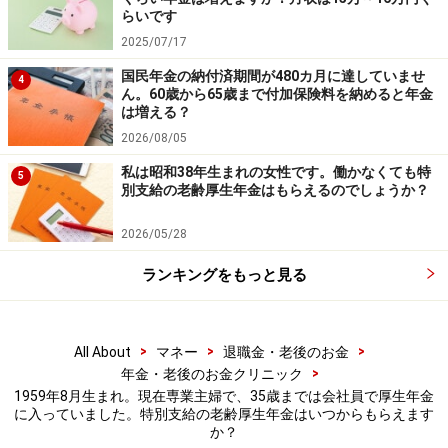
らいです
2025/07/17
国民年金の納付済期間が480カ月に達していませ
4
ん。60歳から65歳まで付加保険料を納めると年金
は増える？
2026/08/05
私は昭和38年生まれの女性です。働かなくても特
5
別支給の老齢厚生年金はもらえるのでしょうか？
2026/05/28
ランキングをもっと見る
>
>
>
All About
マネー
退職金・老後のお金
>
年金・老後のお金クリニック
1959年8月生まれ。現在専業主婦で、35歳までは会社員で厚生年金
に入っていました。特別支給の老齢厚生年金はいつからもらえます
か？