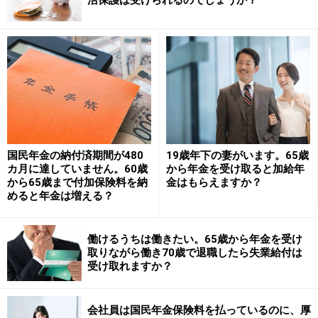
老齢基礎年金の受給資格期間（10年）がある。
厚生年金保険等に1年以上加入していた。
生年月日に応じた受給開始年齢に達している。
【特別支給の老齢厚生年金の受給開始年齢】
特別支給の老齢厚生年金は、性別や年齢ごとに受給開始
年齢が異なります。
国民年金の納付済期間が480
19歳年下の妻がいます。65歳
カ月に達していません。60歳
から年金を受け取ると加給年
から65歳まで付加保険料を納
金はもらえますか？
めると年金は増える？
生年月日と性別に応じた特別支給の老齢厚生年金の受給開始
年齢（日本年金機構ホームページより抜粋）
働けるうちは働きたい。65歳から年金を受け
取りながら働き70歳で退職したら失業給付は
相談者は1959年8月生まれの女性、35歳まで厚生年金に
受け取れますか？
加入していたとのことですので、老齢基礎年金の受給資
格があれば、61歳から特別支給の老齢厚生年金を受け取
会社員は国民年金保険料を払っているのに、厚