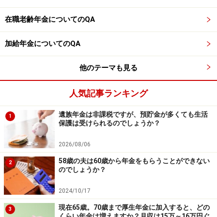
監修・文／深川 弘恵（ファイナンシャルプランナー）
在職老齢年金についてのQA
※記事内容は執筆時点のものです。最新の内容をご確認くださ
加給年金についてのQA
い。
本記事の内容は一般的な情報提供を目的としており、特定の金融
商品や投資行動を推奨するものではありません。
他のテーマも見る
投資や資産運用に関する最終的なご判断はご自身の責任において
行ってください。
掲載情報の正確性・完全性については十分に配慮しております
人気記事ランキング
が、その内容を保証するものではなく、これに基づく損失・損害
などについて当社は一切の責任を負いません。
最新の情報や詳細については、必ず各金融機関やサービス提供者
遺族年金は非課税ですが、預貯金が多くても生活
1
の公式情報をご確認ください。
保護は受けられるのでしょうか？
2026/08/06
【編集部からのお知らせ】
・「家計」について、
アンケート（2026/8/31まで）
を実施
58歳の夫は60歳から年金をもらうことができない
2
中です！
のでしょうか？
※抽選で20名にAmazonギフト券1000円分プレゼント
※謝礼付きの限定アンケートやモニター企画に参加が可能に
2024/10/17
なります
現在65歳。70歳まで厚生年金に加入すると、どの
3
くらい年金は増えますか？月収は15万～16万円ぐ