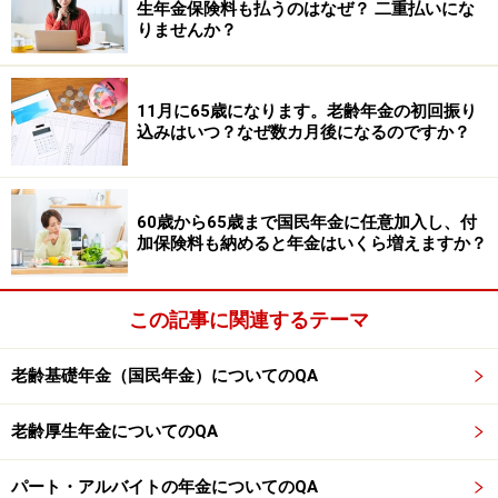
ることができます。
生年金保険料も払うのはなぜ？ 二重払いにな
りませんか？
特別支給の老齢厚生年金の対象者には、誕生月の3カ月
前に緑色のA4封筒で年金請求の書類が届きます。
11月に65歳になります。老齢年金の初回振り
込みはいつ？なぜ数カ月後になるのですか？
もし請求手続きをしていないのであれば、早めに請求手
続きするようにしましょう。
60歳から65歳まで国民年金に任意加入し、付
加保険料も納めると年金はいくら増えますか？
年金には時効があります。受給権が発生してから5年を
経過してしまうと、受け取ることができなくなります。
相談者の場合は66歳になる前に請求するようくれぐれも
この記事に関連するテーマ
注意しましょう。
老齢基礎年金（国民年金）についてのQA
※年金プチ相談コーナーに取り上げてほしい質問がある
老齢厚生年金についてのQA
人は
こちらから
応募するか、コメント欄への書き込みを
お願いします。
パート・アルバイトの年金についてのQA