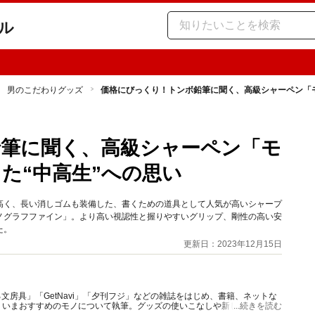
ル
男のこだわりグッズ
価格にびっくり！トンボ鉛筆に聞く、高級シャーペン「
筆に聞く、高級シャーペン「モ
た“中高生”への思い
高く、長い消しゴムも装備した、書くための道具として人気が高いシャープ
ノグラフファイン」。より高い視認性と握りやすいグリップ、剛性の高い安
た。
更新日：2023年12月15日
文房具」「GetNavi」「夕刊フジ」などの雑誌をはじめ、書籍、ネットな
、いまおすすめのモノについて執筆。グッズの使いこなしや新しい視点での
...続きを読む