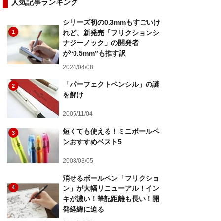
人気記事ランキング
シリーズ初の0.3mmもすごいけ
1
れど、新発売「フリクションシ
ナジーノック」の開発者
が“0.5mm”も推す訳
2024/04/08
「パーフェクトペンシル」の謎
2
を解け
2005/11/04
短くても使える！ミニボールペ
3
ンおすすめベスト5
2008/03/05
消せるボールペン「フリクショ
4
ン」が大幅リニューアル！イン
キが濃い！筆記距離も長い！開
発経緯に迫る