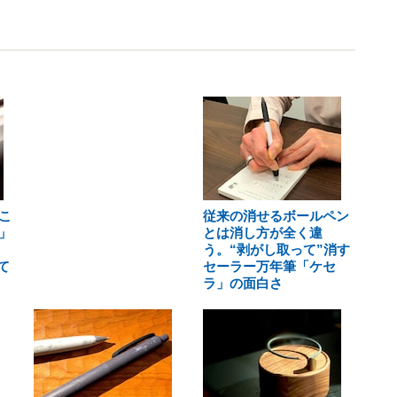
こ
従来の消せるボールペン
」
とは消し方が全く違
う。“剥がし取って”消す
て
セーラー万年筆「ケセ
ラ」の面白さ