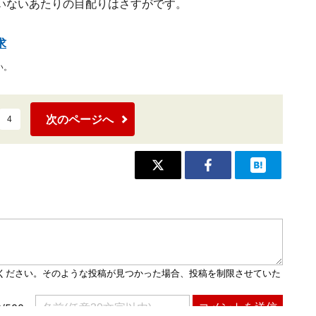
いないあたりの目配りはさすがです。
求
い。
次のページへ
4