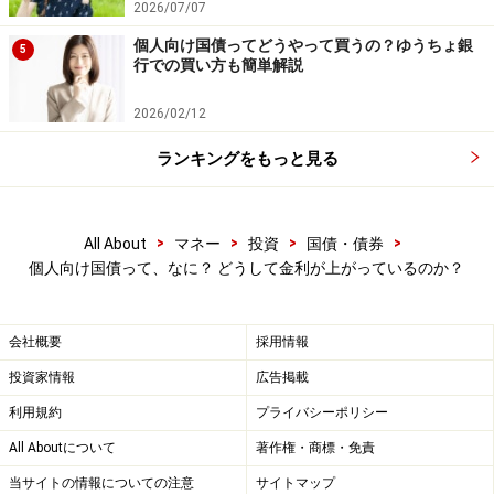
が、その内容を保証するものではなく、これに基づく損失・損害
2026/07/07
などについて当社は一切の責任を負いません。
最新の情報や詳細については、必ず各金融機関やサービス提供者
個人向け国債ってどうやって買うの？ゆうちょ銀
5
の公式情報をご確認ください。
行での買い方も簡単解説
2026/02/12
【編集部からのお知らせ】
・「家計」について、
アンケート（2026/8/31まで）
を実施
ランキングをもっと見る
中です！
※抽選で20名にAmazonギフト券1000円分プレゼント
※謝礼付きの限定アンケートやモニター企画に参加が可能に
なります
>
>
>
>
All About
マネー
投資
国債・債券
個人向け国債って、なに？ どうして金利が上がっているのか？
会社概要
採用情報
投資家情報
広告掲載
利用規約
プライバシーポリシー
All Aboutについて
著作権・商標・免責
当サイトの情報についての注意
サイトマップ