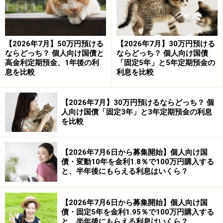
個人向け国債の金利の決まり方は？
個人向け国債の金利に上昇傾向がみられるとお話ししま
【2026年7月】50万円預ける
【2026年7月】30万円預ける
したが、過去3年近くの推移をまとめたものが、次のグ
ならどっち？ 個人向け国債と
ならどっち？ 個人向け国債
ラフです。
高金利定期預金、1年後の利
「固定5年」と5年定期預金の
息を比較
利息を比較
【2026年7月】30万円預けるならどっち？ 個
個人向け国債の金利の推移／出典：財務省の個人向け国債の
人向け国債「固定3年」と3年定期預金の利息
サイト
を比較
グラフのように、個人向け国債の金利は、長らく最低金
【2026年7月6日から募集開始】個人向け国
利の0.05％でしたが、変動10年は2022年あたりから、固
債・変動10年を金利1.8％で100万円購入する
定5年は2023年のはじめぐらいから、上昇の動きがあ
と、半年後にもらえる利息はいくら？
り、2023年9月から一時ぐんと上昇しました。
【2026年7月6日から募集開始】個人向け国
とりわけ、変動10年は変動金利で半年ごとに金利が見直
債・固定5年を金利1.95％で100万円購入する
と、半年後にもらえる利息はいくら？