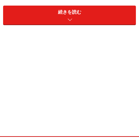
続きを読む
個人向け国債の主な特徴／出典：財務省の個人向け国債のサ
イト
いずれも、取り扱いのある証券会社や銀行で1万円から
購入できます。個人向け国債は毎月発行され、発行ごと
に、それぞれの金利が決まっています。そのため、購入
するタイミングが異なると、同じ種類の個人向け国債で
も、金利が異なることがあります。
国債ですので、一度購入して保有しつづけると、半年ご
とに利子が受け取ることができ、満期時には元本（額面