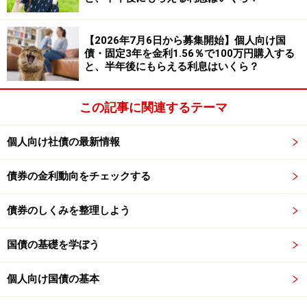
されるので、今後の金利上昇の恩恵を受けられるメリッ
トがあるので魅力的です。
【2026年7月6日から募集開始】個人向け国
債・固定3年を金利1.56％で100万円購入する
金利の計算方法は、前項の図表でご紹介していますが、
と、半年後にもらえる利息はいくら？
それぞれ計算式の「基準金利」は同じものではなく、そ
れぞれの基準金利が設定されています。
この記事に関連するテーマ
具体的には下の通りで、いずれも国債の複利利回り、ま
個人向け社債の最新情報
たは想定利回りが「基準金利」となっています。
●変動10年……10年固定利付国債の入札における平均落札
債券の金利動向をチェックする
価格をもとに計算される複利利回り
債券のしくみを整理しよう
●固定5年……市場実勢利回りをもとに計算した期間5年の
固定利付国債の想定利回り
国債の基礎を学ぼう
●固定3年……市場実勢利回りをもとに計算した期間3年の
固定利付国債の想定利回り
個人向け国債の基本