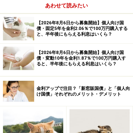
金額）が戻ってくる仕組みです。国が発行するので安全
あわせて読みたい
性の高い債券です。
【2026年8月6日から募集開始】個人向け国
購入から1年経過すれば、途中で売却することも可能で
債・固定5年を金利2.06％で100万円購入する
と、半年後にもらえる利息はいくら？
す。その際は、元本から、直近2回分の利子（税引き
前）相当額の8割程度の手数料が差し引かれます。
【2026年8月6日から募集開始】個人向け国
債・変動10年を金利1.87％で100万円購入す
ると、半年後にもらえる利息はいくら？
金利アップで注目？「新窓販国債」と「個人向
け国債」それぞれのメリット・デメリット