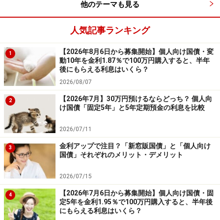
つまり、国債の利回りが上昇すれば、個人向け国債の金
他のテーマも見る
利が上昇するというわけです。
人気記事ランキング
国債の利回りとは、利子のほかに、中途売買したときの
【2026年8月6日から募集開始】個人向け国債・変
1
額面金額と購入価格の差額も考慮したもの。
動10年を金利1.87％で100万円購入すると、半年
後にもらえる利息はいくら？
2026/08/07
日本や海外の政策などの影響により、国債の利回りは変
化します。今後、どのように国債の利回りが変化してい
【2026年7月】30万円預けるならどっち？ 個人向
2
け国債「固定5年」と5年定期預金の利息を比較
くのかにも、注視してみてください。
2026/07/11
記事協力：インタープレス
金利アップで注目？「新窓販国債」と「個人向け
3
国債」それぞれのメリット・デメリット
※記事内容は執筆時点のものです。最新の内容をご確認くださ
い。
2026/07/15
本記事の内容は一般的な情報提供を目的としており、特定の金融
商品や投資行動を推奨するものではありません。
【2026年7月6日から募集開始】個人向け国債・固
投資や資産運用に関する最終的なご判断はご自身の責任において
4
定5年を金利1.95％で100万円購入すると、半年後
行ってください。
にもらえる利息はいくら？
掲載情報の正確性・完全性については十分に配慮しております