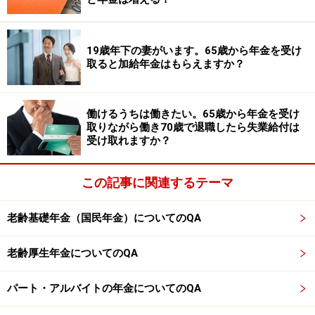
投資や資産運用に関する最終的なご判断はご自身の責任において
行ってください。
掲載情報の正確性・完全性については十分に配慮しております
が、その内容を保証するものではなく、これに基づく損失・損害
19歳年下の妻がいます。65歳から年金を受け
などについて当社は一切の責任を負いません。
取ると加給年金はもらえますか？
最新の情報や詳細については、必ず各金融機関やサービス提供者
の公式情報をご確認ください。
働けるうちは働きたい。65歳から年金を受け
【編集部からのお知らせ】
取りながら働き70歳で退職したら失業給付は
・「家計」について、
アンケート（2026/8/31まで）
を実施
受け取れますか？
中です！
※抽選で20名にAmazonギフト券1000円分プレゼント
※謝礼付きの限定アンケートやモニター企画に参加が可能に
この記事に関連するテーマ
なります
老齢基礎年金（国民年金）についてのQA
老齢厚生年金についてのQA
パート・アルバイトの年金についてのQA