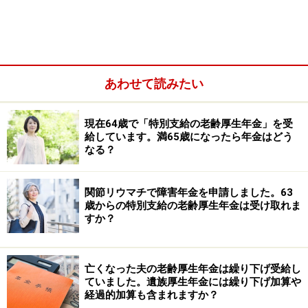
り70歳から増額された年金を受給するか、選択できま
す。
老齢年金の請求手続きをしなかった場合は、5年以内で
あれば、過去にさかのぼって一括で受け取れます。もし
あわせて読みたい
くは年金受給開始年齢を遅らせる繰り下げ制度により、
ひと月あたり0.7％増額された年金を一生涯受け取れま
現在64歳で「特別支給の老齢厚生年金」を受
給しています。満65歳になったら年金はどう
す。
なる？
関節リウマチで障害年金を申請しました。63
歳からの特別支給の老齢厚生年金は受け取れま
すか？
亡くなった夫の老齢厚生年金は繰り下げ受給し
ていました。遺族厚生年金には繰り下げ加算や
経過的加算も含まれますか？