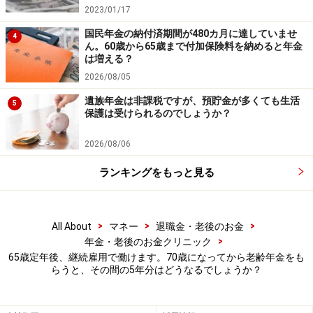
2023/01/17
国民年金の納付済期間が480カ月に達していませ
4
ん。60歳から65歳まで付加保険料を納めると年金
は増える？
2026/08/05
遺族年金は非課税ですが、預貯金が多くても生活
5
保護は受けられるのでしょうか？
2026/08/06
ランキングをもっと見る
>
>
>
All About
マネー
退職金・老後のお金
>
年金・老後のお金クリニック
65歳定年後、継続雇用で働けます。70歳になってから老齢年金をも
らうと、その間の5年分はどうなるでしょうか？