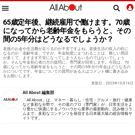
65歳定年後、継続雇用で働けます。70歳
になってから老齢年金をもらうと、その
間の5年分はどうなるでしょうか？
老後のお金や生活費が足りるのか不安ですよね。老後生活の収入の柱に
なるのが「老齢年金」ですが、年金制度にまつわることは、難しい用語
が多くて、ますます不安になってしまう人もいるのではないでしょう
か。そんな年金初心者の方の疑問に、専門家が回答します。今回は、70
歳になってから老齢年金をもらうと、その間の5年分の年金はどうなるの
かについてです。年金についての質問がある人はコメント欄に書き込み
をお願いします。
更新日：
2023年10月16日
All About 編集部
「All About」は、マネー・暮らし・住宅・グルメ・旅行・健康
など多彩な分野で、その道のプロ（専門家）が、日常生活をよ
り豊かに快適にするノウハウから業界の最新動向、読み物コラ
ムまで、多彩なコンテンツを発信する日本最大級の総合情報サ
イトです。