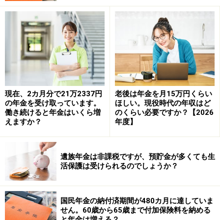
年金を受け取る権利が発生してから5年を超えると、時
効により受け取ることができなくなります。注意しまし
ょう。
現在、2カ月分で21万2337円
老後は年金を月15万円くらい
の年金を受け取っています。
ほしい。現役時代の年収はど
働き続けると年金はいくら増
のくらい必要ですか？【2026
※年金プチ相談コーナーに取り上げてほしい質問がある
えますか？
年度】
人は
こちらから
応募するか、コメント欄への書き込みを
お願いします。
遺族年金は非課税ですが、預貯金が多くても生
活保護は受けられるのでしょうか？
監修・文／深川 弘恵（ファイナンシャルプランナー）
※記事内容は執筆時点のものです。最新の内容をご確認くださ
い。
国民年金の納付済期間が480カ月に達していま
本記事の内容は一般的な情報提供を目的としており、特定の金融
せん。60歳から65歳まで付加保険料を納める
商品や投資行動を推奨するものではありません。
と年金は増える？