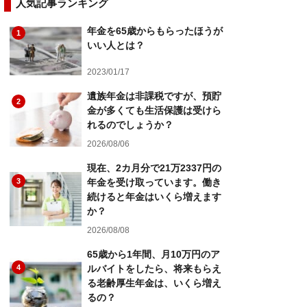
人気記事ランキング
年金を65歳からもらったほうが
1
いい人とは？
2023/01/17
遺族年金は非課税ですが、預貯
2
金が多くても生活保護は受けら
れるのでしょうか？
2026/08/06
現在、2カ月分で21万2337円の
3
年金を受け取っています。働き
続けると年金はいくら増えます
か？
2026/08/08
65歳から1年間、月10万円のア
4
ルバイトをしたら、将来もらえ
る老齢厚生年金は、いくら増え
るの？