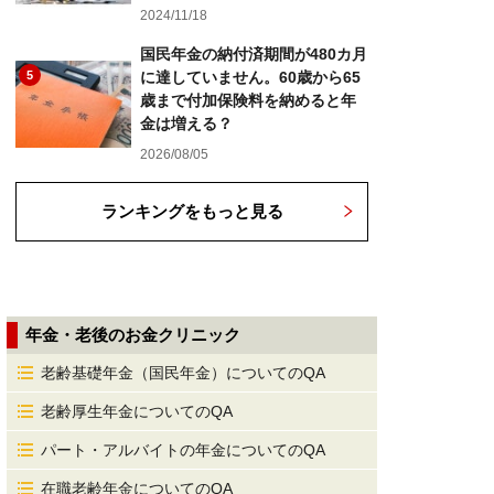
2024/11/18
国民年金の納付済期間が480カ月
5
に達していません。60歳から65
歳まで付加保険料を納めると年
金は増える？
2026/08/05
ランキングをもっと見る
年金・老後のお金クリニック
老齢基礎年金（国民年金）についてのQA
老齢厚生年金についてのQA
パート・アルバイトの年金についてのQA
在職老齢年金についてのQA