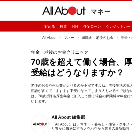
マネー
貯める
投資
保険
住宅ローン
クレジットカー
All About
マネー
退職金・老後のお金
年金・
年金・老後のお金クリニック
70歳を超えて働く場合、
受給はどうなりますか？
老後のお金や生活費が足りるのか不安ですよね。老後生活の収
用語が多くて、ますます不安になってしまう人もいるのではな
は、70歳以降も厚生年金に加入して働く場合の保険料や年金
いします。
All About 編集部
「All About」は、マネー・暮らし・住宅・
り豊かに快適にするノウハウから業界の最新動向