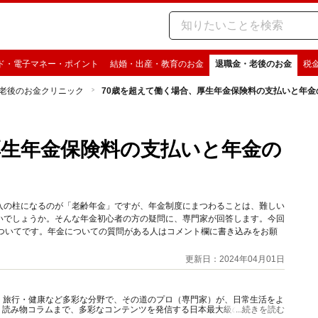
ド・電子マネー・ポイント
結婚・出産・教育のお金
退職金・老後のお金
税
老後のお金クリニック
70歳を超えて働く場合、厚生年金保険料の支払いと年
厚生年金保険料の支払いと年金の
入の柱になるのが「老齢年金」ですが、年金制度にまつわることは、難しい
いでしょうか。そんな年金初心者の方の疑問に、専門家が回答します。今回
についてです。年金についての質問がある人はコメント欄に書き込みをお願
更新日：2024年04月01日
グルメ・旅行・健康など多彩な分野で、その道のプロ（専門家）が、日常生活をよ
、読み物コラムまで、多彩なコンテンツを発信する日本最大級の総合情報サ
...続きを読む