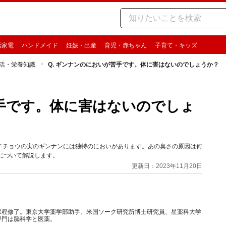
活家電
ハンドメイド
妊娠・出産
育児・赤ちゃん
子育て・キッズ
活・栄養知識
Q. ギンナンのにおいが苦手です。体に害はないのでしょうか？
苦手です。体に害はないのでしょ
イチョウの実のギンナンには独特のにおいがあります。あの臭さの原因は何
について解説します。
更新日：2023年11月20日
課程修了。東京大学薬学部助手、米国ソーク研究所博士研究員、星薬科大学
専門は脳科学と医薬。