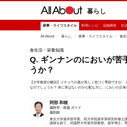
暮らし
家事・ライフスタイル
料理レシピ
冠婚葬祭
生
All About
暮らし
家事・ライフスタイル
食生
食生活・栄養知識
Q. ギンナンのにおいが
うか？
【大学教授が解説】イチョウの葉が美しく色づく季節ですが、
なのでしょうか？ 体に害はないのか心配な方に、においの正体
阿部 和穂
脳科学・医薬 ガイド
薬剤師
東京大学薬学部卒業、同大学院薬学系研究科修士
講師を経て、武蔵野大学薬学部教授。薬学博士。