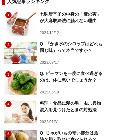
人気記事ランキング
七味唐辛子の中身の「麻の実」
1
が大麻取締法に触れない理由
2024/12/12
Q. 「かき氷のシロップはどれも
2
同じ味」って本当ですか？
2023/08/17
Q. ピーマンを一度に食べ過ぎる
3
のは、体に悪いでしょうか？
2025/05/19
料理・食品に髪の毛、虫…異物
4
混入を見つけたときの対処法
2022/01/31
Q. じゃがいもの青い部分は危
5
険？切り取れば食べられる？