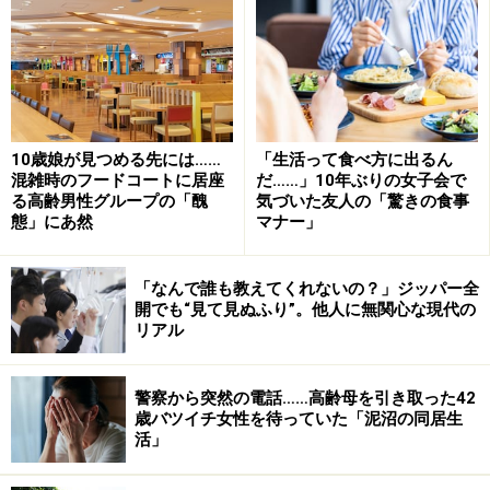
「がんばって手作りしなくても買ってくる総菜でもいい
んじゃないか」という意図だったとしても、小さい子ど
もを連れて買い物に行くのは想像以上に大変です。出か
ける準備をさせ、スーパーに連れて行き、帰宅して食べ
させるという一連の行動がどれほどの労力を要するか。
10歳娘が見つめる先には……
「生活って食べ方に出るん
混雑時のフードコートに居座
だ……」10年ぶりの女子会で
一度でもやったことがある夫であれば、気軽に「買って
る高齢男性グループの「醜
気づいた友人の「驚きの食事
きて済ませれば」とは言えないはずです。
態」にあ然
マナー」
「なんで誰も教えてくれないの？」ジッパー全
無自覚な夫のための妻の地雷ワード事典
開でも“見て見ぬふり”。他人に無関心な現代の
リアル
警察から突然の電話……高齢母を引き取った42
歳バツイチ女性を待っていた「泥沼の同居生
活」