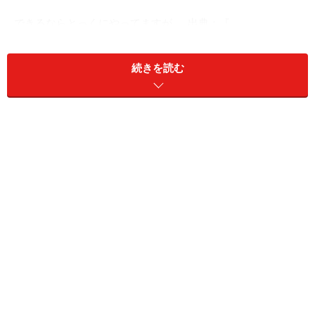
できるならとっくにやってますが…… 出典：『
無自覚な夫のための妻の地雷ワード事典
体調や機嫌が悪い子どもの相手は想像以上に大変で、最
続きを読む
低限の家事をこなすだけで1日があっという間に過ぎて
しまいます。子どもが小さかったり、自分が授乳中であ
ったりすると、夜にまとまった睡眠がとれていないうえ
に昼間も休むヒマがなく、夕方には心身ともに疲労困
憊……。
そんな切羽詰まった状態で「夕飯作るの無理そう……」と
夫に相談したときに、この一言が返ってきたら、妻はど
んな気持ちになるでしょうか。
この場面で、妻は夫の言葉にこう言い返したいと思って
います。