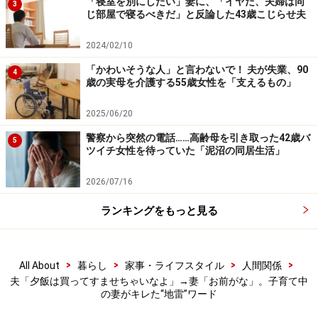
「寝室を別にしたい」妻に、「イヤだ、夫婦は同
3
るとよいでしょう。
じ部屋で寝るべきだ」と反論した43歳こじらせ夫
2024/02/10
妻がキレた最凶「地雷ワード」を、夫婦関
「かわいそうな人」と言わないで！ 夫が失業、90
係を見直すヒントに
4
歳の実母を介護する55歳女性を「支えるもの」
2025/06/20
警察から突然の電話……高齢母を引き取った42歳バ
5
ツイチ女性を待っていた「泥沼の同居生活」
『
無自覚な夫のための妻の地雷ワード事典
』（監修：岡野あ
つこ／日本文芸社）
2026/07/16
ランキングをもっと見る
監修：岡野あつこさん
夫婦問題研究家、公認心理師、社会デザイン学MBA。目
白短期大学非常勤講師。1991年の離婚相談室設立以来、
>
>
>
>
All About
暮らし
家事・ライフスタイル
人間関係
相談件数4万件以上の夫婦カウンセリングのパイオニ
夫「夕飯は買ってすませちゃいなよ」→妻「お前がな」。子育て中
の妻がキレた“地雷”ワード
ア。NPO日本家族問題相談連盟理事長。『ある日突然妻
がいなくなった』（ベストブック）、『
無自覚な夫のた