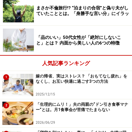
まさか不倫旅行!? “泊まりの合宿”と偽り夫がし
ていたこととは。「身勝手な言い分」にイラッ
Amazonで見る
「品のいい」50代女性が「絶対にしないこ
と」とは？ 内面から美しい人の6つの特徴
【言い換えワード】大変だろうから、オレ
が買い物して帰るよ
人気記事ランキング
男性は、すぐに解決案を提案しがちですが、「それはつ
らいよね……」とまずは大変な妻に寄り添ってあげたいと
嫁の帰省、実はストレス？ 「おもてなし疲れ」を
1
ころ。
なくし、お互い快適に過ごす3つの方法
2025/12/15
買い物をする時間がないときは、「あり合わせの食材で
「生理的にムリ！」夫の両親の“ドン引き食事マナ
オレがつくるよ」などと、はやく帰宅したり協力する気
2
ー”とは。月1食事会が苦痛でたまらない
持ちがあることを示せると理想的です。
2026/06/29
迷ったときは、
相手の立場になった言葉かどうか
で考え