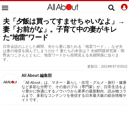
夫「夕飯は買ってすませちゃいなよ」→
妻「お前がな」。子育て中の妻がキレ
た“地雷”ワード
日常会話のふとした瞬間、夫から妻に放たれる「地雷ワード」。なぜ夫
は妻の地雷を踏んでしまうのか？ 妻たちの本音は？ 夫婦問題研究家・岡
野あつこさんとともに、地雷ワードから垣間見える夫婦関係に迫りま
す。
更新日：
2024年07月05日
All About 編集部
「All About」は、マネー・暮らし・住宅・グルメ・旅行・健康
など多彩な分野で、その道のプロ（専門家）が、日常生活をよ
り豊かに快適にするノウハウから業界の最新動向、読み物コラ
ムまで、多彩なコンテンツを発信する日本最大級の総合情報サ
イトです。