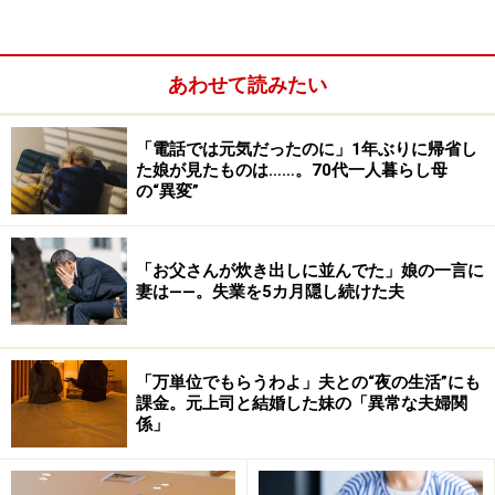
あわせて読みたい
「電話では元気だったのに」1年ぶりに帰省し
た娘が見たものは……。70代一人暮らし母
の“異変”
「お父さんが炊き出しに並んでた」娘の一言に
妻は――。失業を5カ月隠し続けた夫
【妻たちから夫へのひと言】お前がな（お
前が買ってきてくれ）
「万単位でもらうわよ」夫との“夜の生活”にも
課金。元上司と結婚した妹の「異常な夫婦関
今すぐ手伝ってほしい、買って帰ってきてくれたら助か
係」
るという思いで妻はヘルプの相談をしているのに「ひと
りでどうにかすれば？」と返されれば、傷つきます。