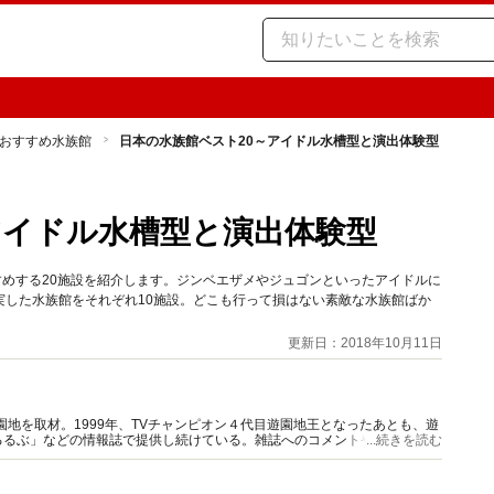
おすすめ水族館
日本の水族館ベスト20～アイドル水槽型と演出体験型
アイドル水槽型と演出体験型
すめする20施設を紹介します。ジンベエザメやジュゴンといったアイドルに
実した水族館をそれぞれ10施設。どこも行って損はない素敵な水族館ばか
更新日：2018年10月11日
園地を取材。1999年、TVチャンピオン４代目遊園地王となったあとも、遊
るるぶ」などの情報誌で提供し続けている。雑誌へのコメントやテレビ・ラ
...続きを読む