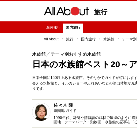
旅行
海外旅行
国内旅行
All About
旅行
国内旅行
水族館
テーマ別
水族館
／テーマ別おすすめ水族館
日本の水族館ベスト20～
日本全国に150以上ある水族館。そのなかでガイドが特におす
会える水族館と、イルカショーやふれあいなどの演出体験が充
りです。
佐々木 隆
遊園地 ガイド
1990年代、雑誌や情報誌の取材で毎週のように遊
園地・テーマパーク・動物園・水族館の記事を「
ジオ出演も多数。