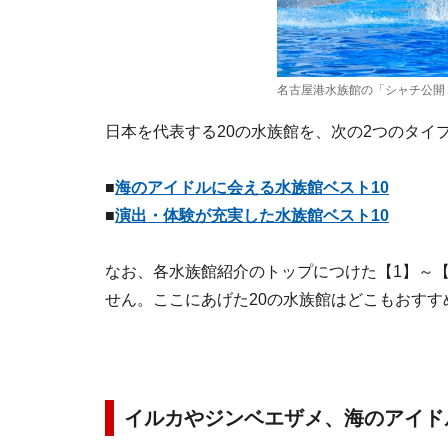
名古屋港水族館の「シャチ公開
日本を代表する20の水族館を、次の2つのタイ
■
海のアイドルに会える水族館ベスト10
■
演出・体験が充実した水族館ベスト10
なお、各水族館紹介のトップにつけた【1】～【
せん。ここにあげた20の水族館はどこもおすす
イルカや
ジンベエザメ
、海のアイド