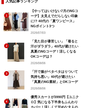
人気記事ランキング
【やってはいけない7月のNGコ
1
ーデ】太見えでだらしない印象
に!? 40代の「夏ワンピース」
NGポイント3つ
2026/07/03
「見た目が暑苦しい」「着ると
2
汗がダラダラ」40代が避けたい
真夏のNGコーデ！涼しくなる
OKコーデは？
2026/08/06
「汗で服がベタベタはりついて
3
気持ち悪い」40代が避けたい
「真夏のNG素材」とOKコーデ
2026/08/06
優秀スカートが3990円【ユニク
4
ロ】気になる下半身もふんわり
カバー！涼しくて甘めな大人の