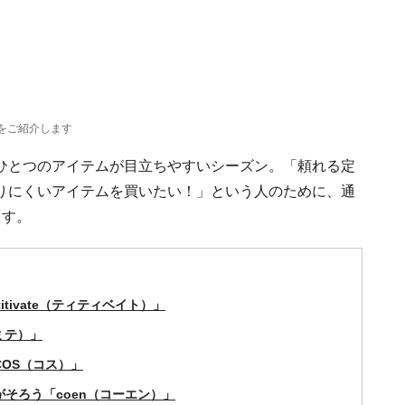
をご紹介します
ひとつのアイテムが目立ちやすいシーズン。「頼れる定
りにくいアイテムを買いたい！」という人のために、通
ます。
tivate（ティティベイト）」
（ミテ）」
COS（コス）」
がそろう「coen（コーエン）」