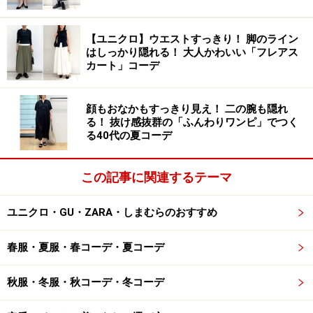
足もとにボリュームのあるブーツを合わせることで、ス
カートの甘さが際立ち、ミックスコーデの仕上げにも。
ワンピースはジレと同系色を選ぶと、統一感が出しやす
【ユニクロ】ウエストすっきり！ 脚のライン
はしっかり隠れる！ 大人かわいい「フレアス
くなりますね。
カート」コーデ
実はこちらのコーデは、ジレの下にストレッチ性のある
顔もおなかもすっきり見え！ 二の腕も隠れ
きれいめジャケットを着ています。まだ少し寒いなとい
る！ 抜け感抜群の「ふんわりワンピ」でつく
る40代の夏コーデ
う時には、こんな風にアウターをジレの下にプラスする
着こなしもおすすめです。
この記事に関連するテーマ
ユニクロ・GU・ZARA・しまむらのおすすめ
3. 肌見せ×上下ゆったりのサイズ感でスタイ
リッシュに
春服・夏服・春コーデ・夏コーデ
秋服・冬服・秋コーデ・冬コーデ