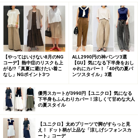
2. メンズライク×フェミニンのミックスコー
デでおしゃれ見え
【やってはいけない8月のNG
ALL2990円の神パンツ3選
コーデ】熱中症のリスクも上
【GU】気になる下半身をおし
メンズライクなジレにフェミニンなワンピースでミックスコ
がる!?「真夏に避けたい着こ
ゃれにカバー！「40代の夏パ
ーデ 出典：StyleHint
なし」NGポイント3つ
ンツスタイル」3選
優秀スカートが3990円【ユニクロ】気になる
テーラード風のかっちりとしたデザインのジレだからこ
下半身もふんわりカバー！涼しくて甘めな大人
そ、あえて写真のようなプリントワンピースのフェミニ
の夏スタイル
ンなアイテムを合わせるとテイストがミックスされて、
いつもと違った着こなしが楽しめます。
【ユニクロ】太めプリーツで脚がすらっと見
え！ ドット柄が上品な「涼しげシフォンスカ
ート」コーデ