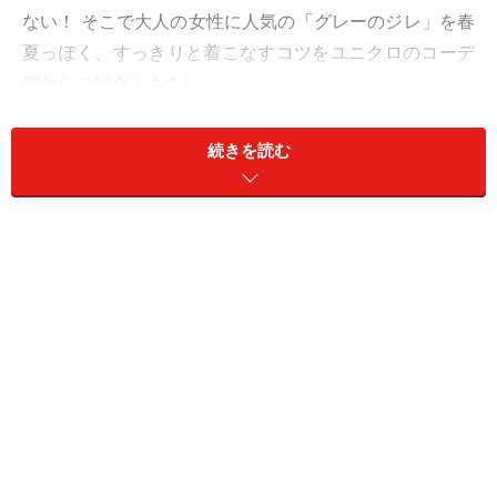
ない！ そこで大人の女性に人気の「グレーのジレ」を春
夏っぽく、すっきりと着こなすコツをユニクロのコーデ
例からご紹介します。
続きを読む
1. ブルーのシャツに重ねて清潔感のあるカ
ジュアルコーデに