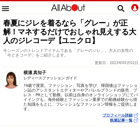
春夏にジレを着るなら「グレー」が正
解！マネするだけでおしゃれ見えする大
人のジレコーデ【ユニクロ】
今シーズンのトレンドアイテムである「グレーのジレ」。大人の女性の
「今どきコーデ」をご紹介します。
更新日：
2023年05月02日
横瀬 真知子
レディースファッション ガイド
19歳で渡英。ファッション、写真を学び、帰国後はファッショ
ン誌のアシスタントエディターやアパレルブランドの販売、プ
レス・PRとして勤務。以前は自身のオンラインショップにてバ
イイングも。海外経験とファッション業界での勤務経験から得
た知識をもとに、フレッシュなファッション情報をご提供しま
す。
プロフィール詳細
執筆記事一覧