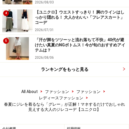
上級者な印象に。
2026/08/03
【ユニクロ】ウエストすっきり！ 脚のラインはし
4
っかり隠れる！ 大人かわいい「フレアスカート」
このコーデではセットアップとしても着られる、タック
コーデ
入りのきれいめワイドパンツを合わせていますが、同系
2026/07/31
色のグレーで太めのパンツなら似た感じにまとまると思
「汗が脚をツツーッと流れ落ちて不快」40代が避
5
うので、ぜひ試してみてくださいね。
けたい真夏のNGボトムス！今が旬のおすすめアイ
テムは？
ユニクロの「グレーのジレ」の着まわしコーデ、参考に
2026/08/06
してみてくださいね。
ランキングをもっと見る
＜関連記事＞
今っぽいのに体型カバーもできちゃう！ 春夏「3大トレ
>
>
>
All About
ファッション
ファッション
>
レディースファッション
ンドアイテム」でつくる大人の女性の旬コーデ
春夏にジレを着るなら「グレー」が正解！マネするだけでおしゃれ
見えする大人のジレコーデ【ユニクロ】
※記事内容は執筆時点のものです。最新の内容をご確認くださ
い。
会社概要
採用情報