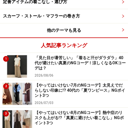
ジレ、タック入りワイドパンツとともにゆったりとしたサイ
定番アイテムの着こなし・選び方
ズ感でそろえて 出典：StyleHint
スカーフ・ストール・マフラーの巻き方
もう少し暑くなってきたら、写真のようにジレの中にノ
他のテーマも見る
ースリーブを合わせて、腕を出す着こなしもいいです
ね。ジレ自体がメンズライクなアイテムなので、デコル
人気記事ランキング
テや腕を見せることで女性らしさがプラスされ、スタイ
リッシュな着こなしに。
「見た目が暑苦しい」「着ると汗がダラダラ」40
1
代が避けたい真夏のNGコーデ！涼しくなるOKコー
デは？
また、上下を「グレー」でそろえると、縦長のラインが
2026/08/06
強調されてすっきり見えが可能。足もとはフラットサン
【やってはいけない7月のNGコーデ】太見えでだ
2
ダルで頑張りすぎない雰囲気にして今っぽく。
らしない印象に!? 40代の「夏ワンピース」NGポイ
ント3つ
2026/07/03
ゆったりとしたジレには細身のパンツを合わせがちです
【やってはいけない8月のNGコーデ】熱中症のリ
が、今はあえてワイドパンツを合わせてみても。上下と
3
スクも上がる!?「真夏に避けたい着こなし」NGポ
もに体が泳ぐようなゆとりのあるサイズ感が、おしゃれ
イント3つ