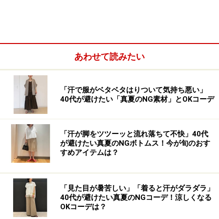
あわせて読みたい
ブルー×グレーで爽やかなレイヤードコーデに 出典：
StyleHint
「汗で服がベタベタはりついて気持ち悪い」
40代が避けたい「真夏のNG素材」とOKコーデ
ブルー×グレーは程よい明るさがあって、相性のいい配
色。写真のようにグレーのジレの中にブルーのシャツを
着ると、爽やかで清潔感のある印象に。デニムもラフに
「汗が脚をツツーッと流れ落ちて不快」40代
が避けたい真夏のNGボトムス！今が旬のおす
なり過ぎず、大人にちょうどいいバランスのカジュアル
すめアイテムは？
コーデに仕上がっています。
「見た目が暑苦しい」「着ると汗がダラダラ」
シャツの袖口をロールアップするテクニックは、より軽
40代が避けたい真夏のNGコーデ！涼しくなる
やかに見えるうえに体温調節もできておすすめ。足もと
OKコーデは？
を白系にまとめると、抜け感がアップします。