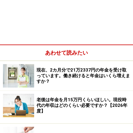
学生納付特例で免除された期間分、減ってしまう年金額と
は？
A：学生納付特例期間が2年間なら、65歳か
らもらえる老齢基礎年金額が年間で約4万円
減ります。過去10年以内の分は追納できま
あわせて読みたい
すので検討してみては
結論からいうと、学生納付特例の期間が2年間で、追納
現在、2カ月分で21万2337円の年金を受け取
っています。働き続けると年金はいくら増えま
しない場合、65歳からもらえる老齢基礎年金額が年間で
すか？
約4万円減ることになります。老齢基礎年金は20歳～60
歳未満で480カ月支払うと満額の79万5000円（2023年
老後は年金を月15万円くらいほしい。現役時
（令和5年）度、新規裁定者の場合）がもらえることに
代の年収はどのくらい必要ですか？【2026年
度】
なります。480カ月分のうち、24カ月分を支払っていな
いことになるためです（老齢基礎年金満額・79万5000円
×24カ月／480カ月＝約4万円）。