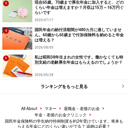
現在65歳。70歳まで厚生年金に加入すると、どの
3
くらい年金は増えますか？月収は15万～16万円ぐ
らいです
2025/07/17
国民年金の納付済期間が480カ月に達していませ
4
ん。60歳から65歳まで付加保険料を納めると年金
は増える？
2026/08/05
私は昭和38年生まれの女性です。働かなくても特
5
別支給の老齢厚生年金はもらえるのでしょうか？
2026/05/28
ランキングをもっと見る
>
>
>
All About
マネー
退職金・老後のお金
>
年金・老後のお金クリニック
国民年金保険料の学生納付特例制度を約2年受けています。将来も
らえる年金にどのくらい違いがでる？ 追納は必要？