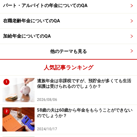
パート・アルバイトの年金についてのQA
【編集部からのお知らせ】
・「家計」について、
アンケート（2026/8/31まで）
を実施
在職老齢年金についてのQA
中です！
※抽選で20名にAmazonギフト券1000円分プレゼント
※謝礼付きの限定アンケートやモニター企画に参加が可能に
加給年金についてのQA
なります
他のテーマも見る
人気記事ランキング
遺族年金は非課税ですが、預貯金が多くても生活
1
保護は受けられるのでしょうか？
2026/08/06
58歳の夫は60歳から年金をもらうことができない
2
のでしょうか？
2024/10/17