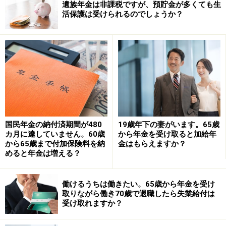
遺族年金は非課税ですが、預貯金が多くても生
活保護は受けられるのでしょうか？
国民年金の納付済期間が480
19歳年下の妻がいます。65歳
カ月に達していません。60歳
から年金を受け取ると加給年
から65歳まで付加保険料を納
金はもらえますか？
めると年金は増える？
学生納付特例で免除された分は過去10年以内の分であれ
働けるうちは働きたい。65歳から年金を受け
ば、国民年金保険料をさかのぼって納めること（追納）
取りながら働き70歳で退職したら失業給付は
受け取れますか？
ができます。ただし過去2年間超えた分を追納する際に
は、国民年金保険料に加算分がつきます。