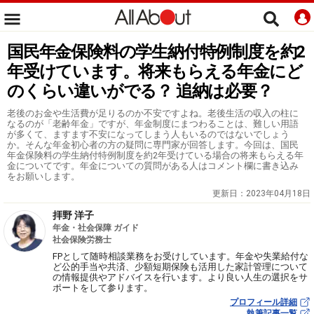
国民年金保険料の学生納付特例制度を約2
年受けています。将来もらえる年金にど
のくらい違いがでる？ 追納は必要？
老後のお金や生活費が足りるのか不安ですよね。老後生活の収入の柱に
なるのが「老齢年金」ですが、年金制度にまつわることは、難しい用語
が多くて、ますます不安になってしまう人もいるのではないでしょう
か。そんな年金初心者の方の疑問に専門家が回答します。今回は、国民
年金保険料の学生納付特例制度を約2年受けている場合の将来もらえる年
金についてです。年金についての質問がある人はコメント欄に書き込み
をお願いします。
更新日：
2023年04月18日
拝野 洋子
年金・社会保障 ガイド
社会保険労務士
FPとして随時相談業務をお受けしています。年金や失業給付な
ど公的手当や共済、少額短期保険も活用した家計管理について
の情報提供やアドバイスを行います。より良い人生の選択をサ
ポートをして参ります。
プロフィール詳細
執筆記事一覧