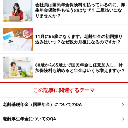
会社員は国民年金保険料を払っているのに、厚
生年金保険料も払うのはなぜ？ 二重払いにな
将来もらえる老齢基礎年金が減ってしまいますので、本
りませんか？
人が働き始めて、家計に余裕ができたら早めに追納をす
ることをオススメいたします。
11月に65歳になります。老齢年金の初回振り
込みはいつ？なぜ数カ月後になるのですか？
※年金プチ相談コーナーに取り上げてほしい質問がある
人は
こちらから
応募するか、コメント欄への書き込みを
お願いします。
60歳から65歳まで国民年金に任意加入し、付
加保険料も納めると年金はいくら増えますか？
※記事内容は執筆時点のものです。最新の内容をご確認くださ
い。
本記事の内容は一般的な情報提供を目的としており、特定の金融
商品や投資行動を推奨するものではありません。
この記事に関連するテーマ
投資や資産運用に関する最終的なご判断はご自身の責任において
行ってください。
掲載情報の正確性・完全性については十分に配慮しております
老齢基礎年金（国民年金）についてのQA
が、その内容を保証するものではなく、これに基づく損失・損害
などについて当社は一切の責任を負いません。
老齢厚生年金についてのQA
最新の情報や詳細については、必ず各金融機関やサービス提供者
の公式情報をご確認ください。