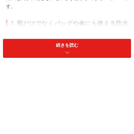
す。
1. 靴だけでなくバッグや傘にも使える防水
スプレー
続きを読む
無印良品 防水スプレー 790円（税込）
無印良品の「防水スプレー」はいろんな場面で使えて、
使用頻度の高いアイテム。繊維を撥水コーティングして
くれるフッ素系の防水スプレーです。