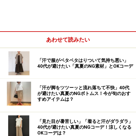
あわせて読みたい
「汗で服がベタベタはりついて気持ち悪い」
レザーの靴やバッグに加え、傘や上履き、布製のバッグ
40代が避けたい「真夏のNG素材」とOKコーデ
など多用途で使える優れもの。
「汗が脚をツツーッと流れ落ちて不快」40代
春はセレモニーなどで革靴やレザーバッグを使用する機
が避けたい真夏のNGボトムス！今が旬のおす
会も増えるため、使用前にスプレーしておくと汚れにく
すめアイテムは？
く安心です。
「見た目が暑苦しい」「着ると汗がダラダラ」
40代が避けたい真夏のNGコーデ！涼しくなる
OKコーデは？