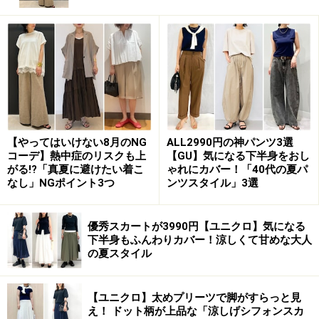
シンプルなパッケージなので玄関やシューズボックスに置い
ても邪魔にならない
180mlで、写真のようなシンプルなパッケージなので、
玄関やシューズボックスに置いても邪魔にならないのが
◎。梅雨どきには確実に出番が増えますし、ストック買
いができるのもいいですね。
【やってはいけない8月のNG
ALL2990円の神パンツ3選
2. 革製品の保湿や磨きに！ 無色のくつクリ
コーデ】熱中症のリスクも上
【GU】気になる下半身をおし
ーム
がる!?「真夏に避けたい着こ
ゃれにカバー！「40代の夏パ
なし」NGポイント3つ
ンツスタイル」3選
優秀スカートが3990円【ユニクロ】気になる
下半身もふんわりカバー！涼しくて甘めな大人
無印良品 くつクリーム（写真は旧作。現行品はくつクリー
の夏スタイル
ムのみで税込290円）
もう1点おすすめなのが「くつクリーム」。写真は45ml
【ユニクロ】太めプリーツで脚がすらっと見
のくつクリームに、クロスが付いている旧タイプです
え！ ドット柄が上品な「涼しげシフォンスカ