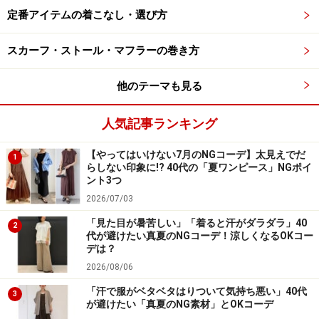
手入れしてから収納するのがおすすめです。
定番アイテムの着こなし・選び方
無印良品のシューズケア用品、ぜひチェックしてみてく
スカーフ・ストール・マフラーの巻き方
ださいね！
他のテーマも見る
＜関連記事＞
人気記事ランキング
【無印良品】名作カーデが復活！ ファッションライター
も愛用「コットンシルクカーディガン」が買い
【やってはいけない7月のNGコーデ】太見えでだ
1
ニットの捨て時は？ 春の衣替え時に実践したい「ニット
らしない印象に!? 40代の「夏ワンピース」NGポイ
ント3つ
の整理」と「捨てるか残すか」の見極め方
2026/07/03
※記事内容は執筆時点のものです。最新の内容をご確認くださ
「見た目が暑苦しい」「着ると汗がダラダラ」40
2
い。
代が避けたい真夏のNGコーデ！涼しくなるOKコー
デは？
2026/08/06
【編集部おすすめの購入サイト】
「汗で服がベタベタはりついて気持ち悪い」40代
3
が避けたい「真夏のNG素材」とOKコーデ
Amazonで人気のレディースファッションをチェッ