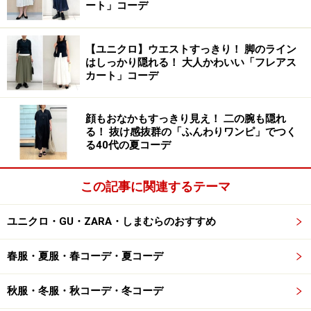
ート」コーデ
が、現行品は同容量のくつクリームのみで税込290円で
販売されています。
【ユニクロ】ウエストすっきり！ 脚のライン
はしっかり隠れる！ 大人かわいい「フレアス
無色タイプのクリームなので、革の色も選ばず使えて便
カート」コーデ
利です。
顔もおなかもすっきり見え！ 二の腕も隠れ
る！ 抜け感抜群の「ふんわりワンピ」でつく
る40代の夏コーデ
くつクリームは無色タイプなので、シューズやバッグの色に
かかわらず使用できます
この記事に関連するテーマ
使い方は簡単。目立つホコリなどを払ったあと、写真の
ように適当な布の切れ端などにクリームを少量押し出
ユニクロ・GU・ZARA・しまむらのおすすめ
し、伸ばしながら拭きとるだけ。伸びがいいので、素早
春服・夏服・春コーデ・夏コーデ
く全体になじませることができます。
秋服・冬服・秋コーデ・冬コーデ
レザー製の冬靴やブーツ、バッグは衣替えの前に一度お