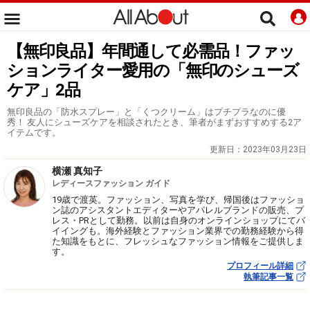
【無印良品】年間通して必需品！ファッ
ションライター愛用の「無印のシューズ
ケア」2品
無印良品の「防水スプレー」と「くつクリーム」はプチプラなのに優
秀！ 友人にシューズケアを相談されたとき、筆者がまずおすすめする2ア
イテムです。
更新日：
2023年03月23日
横瀬 真知子
レディースファッション ガイド
19歳で渡英。ファッション、写真を学び、帰国後はファッショ
ン誌のアシスタントエディターやアパレルブランドの販売、プ
レス・PRとして勤務。以前は自身のオンラインショップにてバ
イイングも。海外経験とファッション業界での勤務経験から得
た知識をもとに、フレッシュなファッション情報をご提供しま
す。
プロフィール詳細
執筆記事一覧