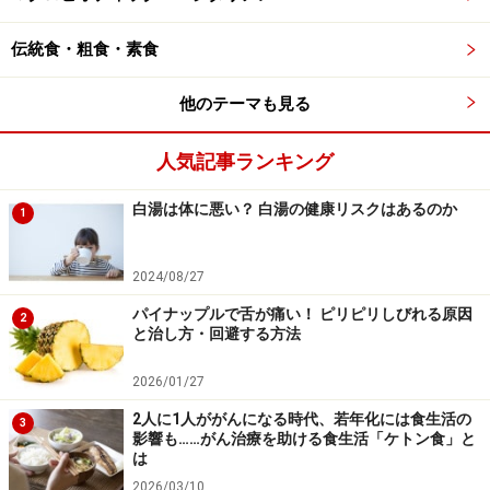
当なのでしょうか。
伝統食・粗食・素食
他のテーマも見る
「チョコレートには大麻のような作用があ
る」はウソ
人気記事ランキング
カカオ豆や、それを原料に作られるチョコレートやココ
白湯は体に悪い？ 白湯の健康リスクはあるのか
アにアナンダミドが含まれるのは事実です。報告による
1
と「1gのチョコレートに0.05～57μgくらいのアナンダミ
ドが含まれている」そうなので、板チョコ1枚（だいた
2024/08/27
い50g）で2.5～2800μgになります。体重50kgの成人男
パイナップルで舌が痛い！ ピリピリしびれる原因
2
性の血液量は4リットルくらいですから、板チョコ1枚の
と治し方・回避する方法
アナンダミドが100％体内に吸収されて血液中に均一に
2026/01/27
広がったとすると、血中濃度は0.6～700μg／リットルと
2人に1人ががんになる時代、若年化には食生活の
計算されます。最高濃度がそのまま脳に移行したとすれ
3
影響も……がん治療を助ける食生活「ケトン食」と
ば、わずかにカンナビノイド受容体を刺激できるかもし
は
れないという、ぎりぎりのレベルです。
2026/03/10