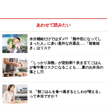
あわせて読みたい
水分補給だけではダメ!? 「熱中症になってし
まった人」に多い意外な共通点……「朝食抜
き」はリスク
「しっかり加熱」が逆効果!? 炊き立てごはん
が食中毒リスクになることも……夏のお弁当の
落とし穴
この設定は実は面白く、科学的に推考してみると、ウン
パ・ルンパにとってのカカオ豆は、麻薬のような存在
Q. 「朝ごはんを食べ過ぎるとしわが増える」
で、それがないと我慢できないくらいに依存していると
って本当ですか？
も考えられます。しかし、これは単なる架空の物語では