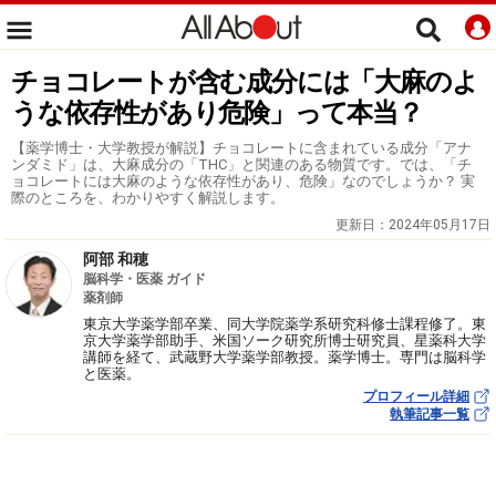
チョコレートが含む成分には「大麻のよ
うな依存性があり危険」って本当？
【薬学博士・大学教授が解説】チョコレートに含まれている成分「アナ
ンダミド」は、大麻成分の「THC」と関連のある物質です。では、「チ
ョコレートには大麻のような依存性があり、危険」なのでしょうか？ 実
際のところを、わかりやすく解説します。
更新日：
2024年05月17日
阿部 和穂
脳科学・医薬 ガイド
薬剤師
東京大学薬学部卒業、同大学院薬学系研究科修士課程修了。東
京大学薬学部助手、米国ソーク研究所博士研究員、星薬科大学
講師を経て、武蔵野大学薬学部教授。薬学博士。専門は脳科学
と医薬。
プロフィール詳細
執筆記事一覧