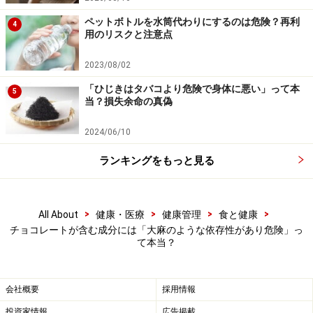
ペットボトルを水筒代わりにするのは危険？再利
4
用のリスクと注意点
加えて、アナンダミドには「体内で速やかに分解されて
しまう」という性質があります。寿命が短く、カンナビ
2023/08/02
ノイド受容体に作用したとしても間もなく消えてなくな
「ひじきはタバコより危険で身体に悪い」って本
5
ってしまいます。大麻成分のTHCが、長期間にわたり体
当？損失余命の真偽
内（とくに脂肪組織中）に残存し続けて、脳などに悪影
2024/06/10
響を与えるのとはまったく異なります。
ランキングをもっと見る
チョコレートを食べることでアナンダミドを摂取したと
しても、その量には限りがあり、しかもほとんどが分解
されてしまいます。つまり、脳まで届いて精神作用を発
>
>
>
>
All About
健康・医療
健康管理
食と健康
チョコレートが含む成分には「大麻のような依存性があり危険」っ
揮することはまずありえません。私たちがチョコレート
て本当？
やココアを好きになってまた食べたくなるのは、アナン
ダミドとは関係なく、単においしいと感じるからでしょ
会社概要
採用情報
う。安心して食べてください。
投資家情報
広告掲載