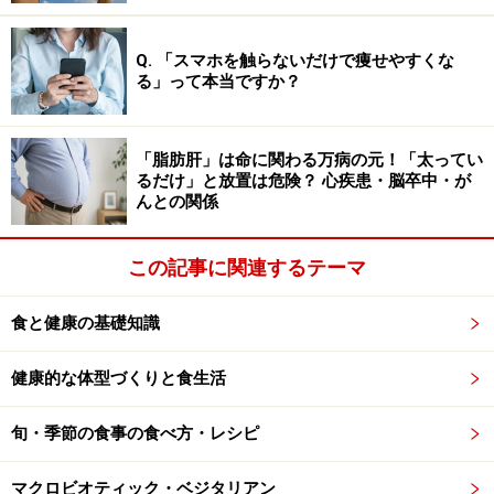
すのですが、「外来性のTHCに対して受容体が私たちの
体内に用意されているのはおかしい。もしかしたら、
Q. 「スマホを触らないだけで痩せやすくな
THCのような作用を示す物質がもともと私たちの体内に
る」って本当ですか？
存在しているのではないか」と考えた研究者たちが探し
求めた結果、脳内に「アナンダミド」が見つかったので
「脂肪肝」は命に関わる万病の元！「太ってい
す。体内に豊富に存在するアラキドン酸という脂肪酸に
るだけ」と放置は危険？ 心疾患・脳卒中・が
エタノールアミンが結合した化合物で、サンスクリット
んとの関係
語（梵語）で「歓喜」を意味する「アーナンダ」に「ア
ミド」を合わせて、「アナンダミド」と名付けられまし
この記事に関連するテーマ
た。
食と健康の基礎知識
大麻のTHCと同じように脳のカンナビノイド受容体に作
健康的な体型づくりと食生活
用する物質がチョコレートにも含まれていたわけですか
ら、「チョコレートには大麻のような作用があるのでは
旬・季節の食事の食べ方・レシピ
ないか」「チョコレートには大麻同様に危険な依存性が
あるのではないか」と話題になりました。はたして、本
マクロビオティック・ベジタリアン