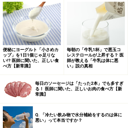
なく、私たちがチョコレートやココアを欲するのも、カ
カオ豆に含まれている特定の成分が依存を引き起こして
いるためではないかという説があるのです。カカオ豆の
ある成分について、ご紹介しましょう。
チョコレートに含まれる成分「アナンダミ
便秘にヨーグルト「小さめカ
毎朝の「牛乳1杯」で悪玉コ
ップ」を1日1個じゃ足りな
レステロールが上昇する？ 医
ド」とは
い!? 医師に聞いた、正しい食
師が教える「牛乳は体に悪
べ方【新常識】
い」説の真相
アメリカ・サンディエゴにある神経科学研究所のダニエ
ル・ピオメリらは、1996年に、チョコレートに「アナン
毎日のソーセージは「たった2本」でも多すぎ
ダミド」という物質が含まれていることを報告しました
る！ 医師に聞いた、正しいお肉の食べ方【新
（Nature 382：677–678, 1996）。
常識】
実はこの「アナンダミド」は、大麻成分のTHCと関連の
Q. 「冷たい飲み物で水分補給をするのは体に
ある物質です。大麻成分のTHCは、脳に分布するカンナ
悪い」って本当ですか？
ビノイド受容体に作用することによって、精神作用を示