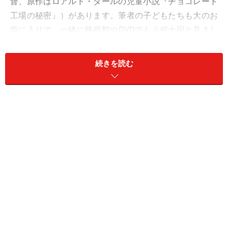
督、原作はロアルド・ダールの児童小説『チョコレート
工場の秘密』）があります。筆者の子どもたちも大のお
気に入りで、一緒に映画館やDVDでもう何十回と見まし
たが、何度見ても飽きません。2023年12月には、『ウォ
ンカとチョコレート工場のはじまり』も公開され、話題
続きを読む
になりました。
さて、この映画中には、ウンパ・ルンパという小人のよ
うなキャラクターが登場します。ルンパランド（もちろ
ん架空の国）のジャングルに暮らす彼らは、カカオ豆が
大好きですが、厳しい環境の中でカカオ豆がとれるのは
年に3～4個。欲しくて欲しくてたまらず、いつも頭の中
はカカオ豆のことばかり。そんな彼らに、チョコレート
工場を営むウィリー・ウォンカは、カカオ豆の報酬と引
き換えに自分の工場で働くことをもちかけ、交渉に成功
します。