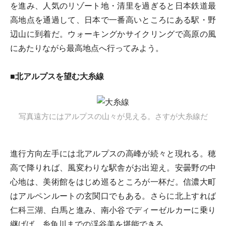
を進み、人気のリゾート地・清里を過ぎると日本鉄道最
高地点を通過して、日本で一番高いところにある駅・野
辺山に到着だ。ウォーキングかサイクリングで高原の風
にあたりながら最高地点へ行ってみよう。
■北アルプスを望む大糸線
写真遠方にはアルプスの山々が見える。さすが大糸線だ
進行方向左手には北アルプスの高峰が続々と現れる。穂
高で降りれば、風変わりな駅舎がお出迎え。安曇野の中
心地は、美術館をはじめ巡るところが一杯だ。信濃大町
はアルペンルートの玄関口でもある。さらに北上すれば
仁科三湖、白馬と進み、南小谷でディーゼルカーに乗り
継げば、糸魚川までの渓谷美を堪能できる。