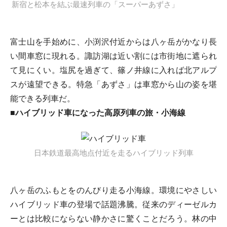
新宿と松本を結ぶ最速列車の「スーパーあずさ」
富士山を手始めに、小渕沢付近からは八ヶ岳がかなり長
い間車窓に現れる。諏訪湖は近い割には市街地に遮られ
て見にくい。塩尻を過ぎて、篠ノ井線に入れば北アルプ
スが遠望できる。特急「あずさ」は車窓から山の姿を堪
能できる列車だ。
■ハイブリッド車になった高原列車の旅・小海線
日本鉄道最高地点付近を走るハイブリッド列車
八ヶ岳のふもとをのんびり走る小海線。環境にやさしい
ハイブリッド車の登場で話題沸騰。従来のディーゼルカ
ーとは比較にならない静かさに驚くことだろう。林の中