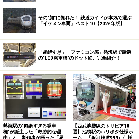
その“顔”に惚れた！ 鉄道ガイドが本気で選ぶ
「イケメン車両」ベスト10【2026年版】
「超絶すぎ」「ファミコン感」熱海駅で話題
の“LED発車標”のドット絵、完全紹介！
熱海駅の“超絶すぎる発車
【西武池袋線のトリビア10
標”が誕生した「奇跡的な理
選】池袋駅のハリポタ仕様ホ
由」と、制作者が語った「思
ーム、『銀河鉄道999』仕様