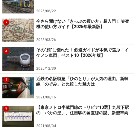
2025/06/22
今さら聞けない「きっぷの買い方」超入門！ 券売
2
機の使い方ガイド【2025年最新版】
2025/03/26
その“顔”に惚れた！ 鉄道ガイドが本気で選ぶ「イ
3
ケメン車両」ベスト10【2026年版】
2025/12/30
近鉄の名阪特急「ひのとり」が人気の理由。新幹
4
線「のぞみ」と比較した魅力は
2021/08/16
【東京メトロ半蔵門線のトリビア10選】九段下駅
5
の「バカの壁」、住吉駅の留置線の謎、新型車両…
2021/08/04