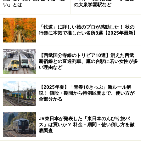
い」とは
の大泉学園駅など
「鉄道」に詳しい旅のプロが感動した！ 秋の
行楽に本気で推したい名所3選【2025年最新】
【西武国分寺線のトリビア10選】消えた西武
新宿線との直通列車、鷹の台駅に若い女性が多
い理由など
【2025年夏】「青春18きっぷ」新ルール解
説！ 値段・期間から特例区間まで、使い方が
全部分かる
JR東日本が発表した「東日本のんびり旅パ
ス」は買いか？ 料金・期間・使い倒し方を徹
底調査