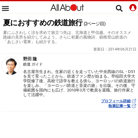
夏におすすめの鉄道旅行
(2ページ目)
夏にふさわしく涼を求めて旅立つ先は、北海道と甲信越。そのオススメ
路線の見所を紹介してみよう。さらに初夏の風物詩、箱根登山鉄道の
「あじさい電車」も紹介する。
更新日：
2014年06月21日
野田 隆
鉄道 ガイド
名古屋市生まれ。生家の近くを走っていた中央西線のSL・D51
を見て育ったことから、鉄道ファン歴が始まる。早稲田大学大
学院修了後、高校で語学を教える傍ら、ヨーロッパの鉄道旅行
を楽しみ、「ヨーロッパ鉄道と音楽の旅」を出版。その後、守
備範囲を国内にも広げ、2010年3月で教員を退職。旅行作家と
して活躍中。
プロフィール詳細
執筆記事一覧