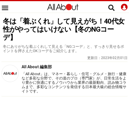
冬は「着ぶくれ」して見えがち！40代女
性がやってはいけない【冬のNGコー
デ】
冬にありがちな着ぶくれして見える「NGコーデ」と、すっきり見せるポ
イントを押さえたOKコーデをご紹介します。
更新日：
2023年02月01日
All About 編集部
「All About」は、マネー・暮らし・住宅・グルメ・旅行・健康
など多彩な分野で、その道のプロ（専門家）が、日常生活をよ
り豊かに快適にするノウハウから業界の最新動向、読み物コラ
ムまで、多彩なコンテンツを発信する日本最大級の総合情報サ
イトです。