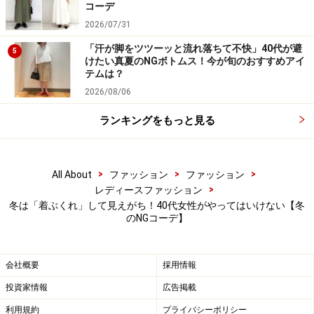
るっとした雰囲気はこなれて見えて、おしゃれ見えにも
コーデ
つながります。
2026/07/31
「汗が脚をツツーッと流れ落ちて不快」40代が避
5
しかし冬コーデでは、ボリュームのあるアウターに、例
けたい真夏のNGボトムス！今が旬のおすすめアイ
テムは？
えばロング丈のフレアスカートなど同じくボリュームの
2026/08/06
あるボトムスを合わせると、全体がぎゅっと詰まったA
ラインシルエットになってしまうことも。冬コーデでは
ランキングをもっと見る
肌が見える隙間や生地の揺れ感があまり感じられないた
め、丸々としたシルエットになりがちです。
>
>
>
All About
ファッション
ファッション
>
レディースファッション
特にロングヘアの方は、髪を下ろしていると首元にもメ
冬は「着ぶくれ」して見えがち！40代女性がやってはいけない【冬
リハリがないため、場合によっては頭頂部から足先に向
のNGコーデ】
かって、大きな三角形のようなAラインに見えてしまう
ことも……。
会社概要
採用情報
投資家情報
広告掲載
■OKコーデにするには
利用規約
プライバシーポリシー