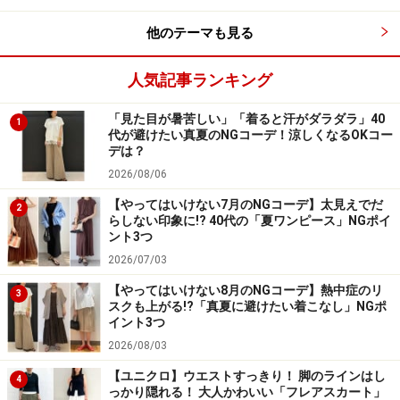
くれます。
他のテーマも見る
人気記事ランキング
「見た目が暑苦しい」「着ると汗がダラダラ」40
1
代が避けたい真夏のNGコーデ！涼しくなるOKコー
デは？
2026/08/06
【やってはいけない7月のNGコーデ】太見えでだ
2
らしない印象に!? 40代の「夏ワンピース」NGポイ
ント3つ
2026/07/03
3.
上下ボリューミーなアイテムを合わせた
【やってはいけない8月のNGコーデ】熱中症のリ
3
スクも上がる!?「真夏に避けたい着こなし」NGポ
Aラインコーデ
イント3つ
2026/08/03
「上下共にゆったりとしたサイズ感で合わせたコーデ」
は、ここ数年トレンドのシルエットですよね。程よくゆ
【ユニクロ】ウエストすっきり！ 脚のラインはし
4
っかり隠れる！ 大人かわいい「フレアスカート」