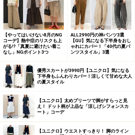
ダウン＆太めパンツのコーデは足元をきれいめにまとめると
すっきり見える 出典：WEAR
そんな時は、
写真
のようにショートブーツを取り入れる
【やってはいけない8月のNG
ALL2990円の神パンツ3選
コーデ】熱中症のリスクも上
【GU】気になる下半身をおし
のがおすすめ。ブーツならシルエットに無駄がなく、足
がる!?「真夏に避けたい着こ
ゃれにカバー！「40代の夏パ
元がスマートな印象に。ガンガン歩けるような、わずか
なし」NGポイント3つ
ンツスタイル」3選
数センチのローヒール＆太めで安定感のあるデザインで
も、足元をすっきり見せてくれます。また足首までしっ
優秀スカートが3990円【ユニクロ】気になる
かり保護してくれるので、防寒の面でもおすすめです
下半身もふんわりカバー！涼しくて甘めな大人
の夏スタイル
よ。
2.
無難なカラーのみでメリハリがないコー
【ユニクロ】太めプリーツで脚がすらっと見
え！ ドット柄が上品な「涼しげシフォンスカ
デ
ート」コーデ
冬のアイテムは面積が大きく、気軽に洗えない素材も多
いため、着回しやすいシンプルなカラーを選ぶ人も多い
【ユニクロ】ウエストすっきり！ 脚のライン