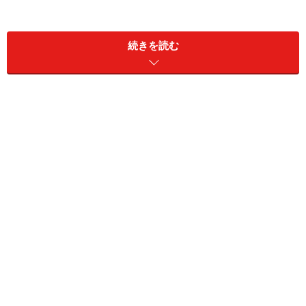
続きを読む
3. 上下ボリューミーなアイテムを合わせたAラインコー
デ
1.
ダウンコート＆ルーズな太めパンツにぺ
たんこ靴のコーデ
寒いととにかくゆったり着られて暖かいアイテムが嬉し
いですよね。そのため、大きめのダウンコートに、さっ
とはける太めのパンツを合わせたコーディネートをよく