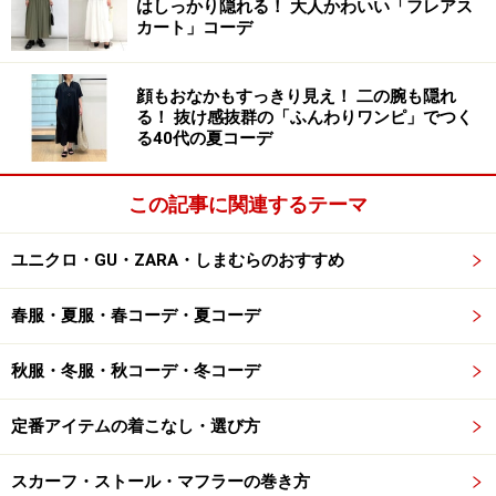
はしっかり隠れる！ 大人かわいい「フレアス
のではないでしょうか。ですが肌もほとんど隠れてしま
カート」コーデ
うのでメリハリがなく、無難でのっぺりとしたコーディ
ネートになってしまう場合も……。
顔もおなかもすっきり見え！ 二の腕も隠れ
る！ 抜け感抜群の「ふんわりワンピ」でつく
■OKコーデにするには
る40代の夏コーデ
この記事に関連するテーマ
【OKコーデ】差し色を使ってメリハリを付けると効果的
ユニクロ・GU・ZARA・しまむらのおすすめ
出典：WEAR
身に着けるアイテムが多くなる冬は、
写真
のように差し
春服・夏服・春コーデ・夏コーデ
色アイテムをうまく取り入れて、メリハリを付けるのが
秋服・冬服・秋コーデ・冬コーデ
効果的です。特に冬に取り入れやすく、おすすめなのは
マフラー。面積の大きいアウターはベーシックな色を選
定番アイテムの着こなし・選び方
ぶケースが多いため、マフラーは自分が好きな色を選ぶ
だけでOK。どんな色でも意外と合わせやすく、活躍して
スカーフ・ストール・マフラーの巻き方