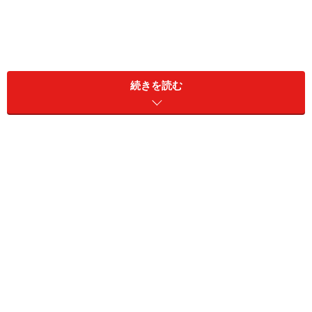
続きを読む
1. サイドスリットがポイントの「メランジ
リブニットチュニック」
ジーユー メランジリブニットチュニック 2490円（税込）
※一部店舗およびオンラインストアのみ販売
ジーユーの「メランジリブニットチュニック」は、シン
プルで合わせやすい上、今っぽいおしゃれ感もある優秀
アイテム。肩まわりはフィット感がありつつ、裾に向か
って自然に広がるAラインのシルエットは女性らしさ