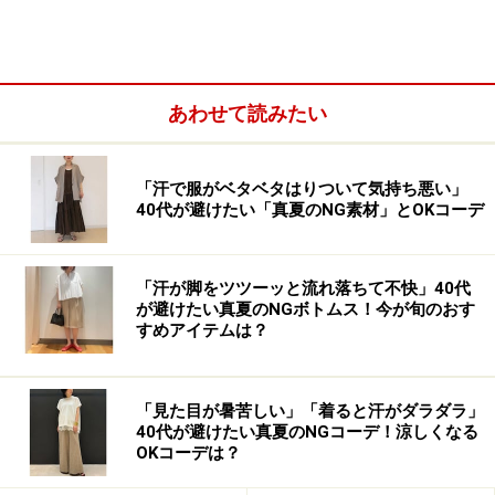
◎。フレアロングスカートに合わせたり、ワンピースの
上からゆるっと着るような大人可愛いコーディネートと
も相性抜群です。
あわせて読みたい
「汗で服がベタベタはりついて気持ち悪い」
40代が避けたい「真夏のNG素材」とOKコーデ
「汗が脚をツツーッと流れ落ちて不快」40代
が避けたい真夏のNGボトムス！今が旬のおす
すめアイテムは？
「見た目が暑苦しい」「着ると汗がダラダラ」
40代が避けたい真夏のNGコーデ！涼しくなる
OKコーデは？
いろんな色が混ざったメランジニットが新鮮 出典：