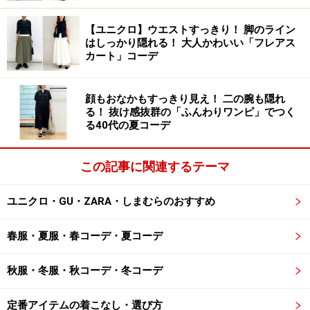
【ユニクロ】ウエストすっきり！ 脚のライン
ジーユー ティアードシャツワンピース 2990円（税込）※
はしっかり隠れる！ 大人かわいい「フレアス
一部店舗およびオンラインストアのみ販売
カート」コーデ
ジーユーの中でも、特にワンピースは売り切れるのが早
い人気アイテム。今シーズンは写真の「ティアードシャ
顔もおなかもすっきり見え！ 二の腕も隠れ
る！ 抜け感抜群の「ふんわりワンピ」でつく
ツワンピース」に注目！ スカートの部分が段になってい
る40代の夏コーデ
るティアードデザインが華やかで、袖の裾にもギャザー
が入っているなど、大人可愛いディテールが目を惹く一
この記事に関連するテーマ
枚です。
ユニクロ・GU・ZARA・しまむらのおすすめ
また、こちらの「ティアードシャツワンピース」は、首
元に襟が付いていて清潔感があり、大人の女性にちょう
春服・夏服・春コーデ・夏コーデ
どいい甘さのバランスに仕上がっているところがポイン
ト。
秋服・冬服・秋コーデ・冬コーデ
定番アイテムの着こなし・選び方