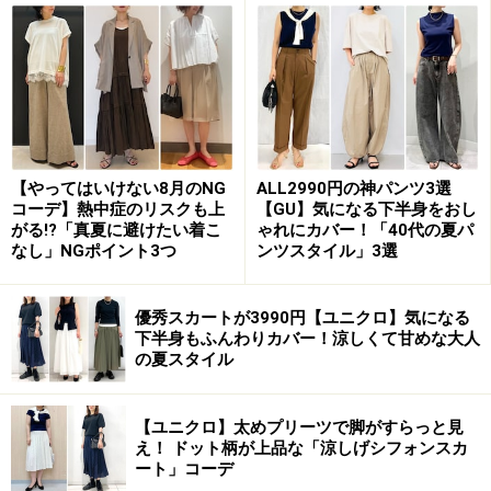
StyleHint
また、写真のようにヒップまで隠れる長め丈で、裾の長
さにも前後差がついているため、体型カバーしながら全
体をすっきり見せてくれるのが優秀。
いろんな色が混ざったメランジニットは、単色のものよ
【やってはいけない8月のNG
ALL2990円の神パンツ3選
りも軽やかで、少し抜け感も出て新鮮な印象に。カラバ
コーデ】熱中症のリスクも上
【GU】気になる下半身をおし
がる!?「真夏に避けたい着こ
ゃれにカバー！「40代の夏パ
リはダークグレー、オレンジ、ベージュの計3色です
なし」NGポイント3つ
ンツスタイル」3選
が、どのカラーも冬から春に向けての着こなしにぴった
りです。
優秀スカートが3990円【ユニクロ】気になる
下半身もふんわりカバー！涼しくて甘めな大人
の夏スタイル
2. 程よい甘さで清潔感もある「ティアード
シャツワンピース」
【ユニクロ】太めプリーツで脚がすらっと見
え！ ドット柄が上品な「涼しげシフォンスカ
ート」コーデ