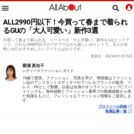
ALL2990円以下！今買って春まで着られ
るGUの「大人可愛い」新作3選
今買って春まで着られる、ジーユーの「大人可愛い」新作を3点ピックア
ップ。どれも2990円以下のプチプラなのも嬉しいポイントで、大人の女
性にぜひおすすめしたいアイテムばかりです。
更新日：
2023年01月15日
横瀬 真知子
レディースファッション ガイド
19歳で渡英。ファッション、写真を学び、帰国後はファッショ
ン誌のアシスタントエディターやアパレルブランドの販売、プ
レス・PRとして勤務。以前は自身のオンラインショップにてバ
イイングも。海外経験とファッション業界での勤務経験から得
た知識をもとに、フレッシュなファッション情報をご提供しま
す。
プロフィール詳細
執筆記事一覧