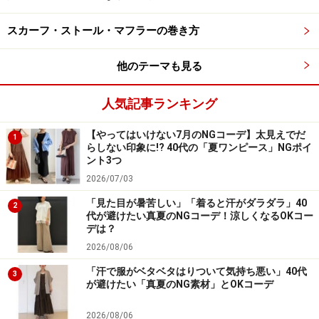
スカーフ・ストール・マフラーの巻き方
ティアードのデザインもブラックなら大人にちょうどいい甘
さに 出典：StyleHint
他のテーマも見る
カラバリはオフホワイト、ライトブルーに写真のブラッ
クの合計3色。中でもブラックは一番甘さが控えめにな
人気記事ランキング
るため、大人の女性が着こなすのに一押しのカラーで
す。
【やってはいけない7月のNGコーデ】太見えでだ
1
らしない印象に!? 40代の「夏ワンピース」NGポイ
ント3つ
写真のコーデのようにモノトーンでまとめると、よりシ
2026/07/03
ックな印象に仕上がりますよ。
「見た目が暑苦しい」「着ると汗がダラダラ」40
2
代が避けたい真夏のNGコーデ！涼しくなるOKコー
デは？
2026/08/06
3. パールボタンが可愛い「2WAYリブカーデ
ィガン」
「汗で服がベタベタはりついて気持ち悪い」40代
3
が避けたい「真夏のNG素材」とOKコーデ
2026/08/06