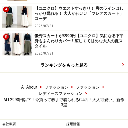
ジーユー 2WAYリブカーディガン 2490円（税込）
【ユニクロ】ウエストすっきり！ 脚のラインはし
4
っかり隠れる！ 大人かわいい「フレアスカート」
コーデ
「2WAYリブカーディガン」はその名前の通り、どちら
2026/07/31
を前にしても着られる2WAY仕様のカーディガン。シル
バーのふちが付いたパールボタンが上品でフェミニンな
優秀スカートが3990円【ユニクロ】気になる下半
5
身もふんわりカバー！涼しくて甘めな大人の夏ス
印象です。カラバリはブラック、ベージュ、ライトグレ
タイル
ーの計3色。
2026/07/31
ランキングをもっと見る
ゆったりしすぎないシルエットや、女性らしいパフスリ
ーブ、またデコルテがきれいに見えるVネックの開き具
合など、大人可愛い印象に仕上がるポイントもたくさ
>
>
>
All About
ファッション
ファッション
ん。
>
レディースファッション
ALL2990円以下！今買って春まで着られるGUの「大人可愛い」新作
3選
2WAYで着られるカーディガンはコスパの面でも嬉しい！
会社概要
採用情報
出典：StyleHint