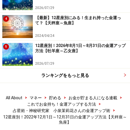
2026/07/29
【最新】12星座別にみる！生まれ持った金運っ
4
水瓶座
て？【天秤座～魚座】
人間関係が活発になるとき。オフィシャルシーンでは、
2024/04/24
嫌な思いをすることがしばしばありそう。でも、それを
12星座別！2026年8月1日～8月31日の金運アップ
5
上回るくらい充実した時間をもてる人と出会えそうで
方法【牡羊座～乙女座】
す。たとえ、大変なことを頼まれて、その報酬がみあわ
2026/07/29
なくても、自分的には収穫だと思えることがありそうな
ので、あまり金銭面にはこだわらないこと。報酬は後か
ランキングをもっと見る
らついてきます。プライベートで会うと嫌な思いをする
人との関係は、ばっさり切ってしまうことをおすすめし
>
>
>
>
All About
マネー
貯める
お金が貯まる人になる連載
ます。
>
これでお金持ち！金運アップする方法
>
占星術・神秘研究家 小泉茉莉花さんの金運アップ術
ラッキーアイテム：赤いセーター
12星座別！2022年12月1日～12月31日の金運アップ方法【天秤座～
魚座】