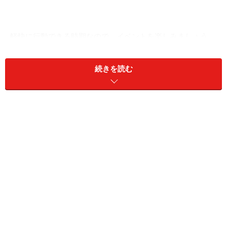
軽快に行動できる時期なので、イベントを楽しみましょう
続きを読む
天秤座
ご無沙汰している人と連絡をとるといい情報が舞い込み
そう。可能なら実際に会って話をするのが一番ですが、
電話でも十分。たまには長電話するのもいいのでは。ま
た、案外すぐそばに、ずっとほしいと思って探していた
ものや、好みのお店がありそう。いつものコースから少
しはずれて、寄り道＆回り道してみることをおすすめし
ます。いいカフェをみつけたら、お店の人と話してみま
しょう。地元の人ならではのお得情報がきけたりしそう
です。