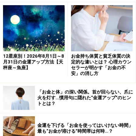
ひとつのことにじっくり取り組むのにいいとき。コレク
ションしているものをみつけに出かけたり、はまってい
ることに熱中したりするのも賛成。物作りに没頭してい
る人は、自分の作品を販売してみると、予想以上の高値
で売れたりするかも。それが副業になる可能性もあり。
ただし、そちらに力をいれすぎて、本業をないがしろに
12星座別！2026年8月1日～8
お金持ち体質と貧乏体質の決
しないようにバランスをうまくとって。家の片付けをし
月31日の金運アップ方法【天
定的な違いとは？ 心理カウン
秤座～魚座】
セラーが明かす「お金の不
て、不用品を売りに出すのも、ちょっとしたお小遣いに
安」の消し方
なりそう。
「お金と体」の深い関係。首が回らない、爪に
ラッキーアイテム：ブッシュ・ド・ノエル
火を灯す…慣用句に隠れた“金運アップ”のヒン
トとは？
射手座
金運を下げる「お金を使ってはいけない時間」
最も“お金が溶ける”時間帯は何時…？
やりたいことを実行するのにぴったりのとき。好奇心旺