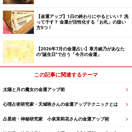
盛で、いくつものやりたいことが頭の中を駆け巡ってい
る射手座。欲張ってあれもこれもと同時に始めると、ど
【金運アップ】1日の終わりにやるといい？ 洗
れも中途半端になる恐れあり。一番やりたいことに絞っ
って干す？ 金運が活性化する「お札」の扱い
方5つ！
て始めましょう。熱しやすくさめやすいので、あまりお
金をかけない方がいいかも。せめて元が取れるところま
では続けてほしいところ。資格や免許を取るなど、プロ
【2026年7月の金運占い】章月綾乃があなた
の“誕生日”で占う「今月の金運」
としてやっていけるまで頑張れれば言うことなし。
ラッキーアイテム：フリース
この記事に関連するテーマ
太陽と月の魔女の金運アップ術
心理占術研究家・天城映さんの金運アップテクニックとは
占星術・神秘研究家 小泉茉莉花さんの金運アップ術