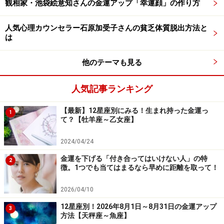
観相家・池袋絵意知さんの金運アップ「幸運顔」の作り方
人気心理カウンセラー石原加受子さんの貧乏体質脱出方法と
は
他のテーマも見る
山羊座
人気記事ランキング
幸運の足音がきこえてきました。でも、まだ足音だけ。
到着するのはもう少し先になりそうですから、あせらず
【最新】12星座別にみる！生まれ持った金運っ
1
て？【牡羊座～乙女座】
に待ちましょう。やりたいことがあるなら、そのときが
きたらすぐに取りかかれるように、今のうちから準備し
2024/04/24
ておくこと。予想外のところからチャンスがやってくる
金運を下げる「付き合ってはいけない人」の特
2
ことも多いので、臨機応変に行動することが金運アップ
徴。1つでも当てはまるなら早めに距離を取って！
のひけつ。せっかく準備しておいたことが延期になった
2026/04/10
としても、無駄になることはないので執着しないこと。
12星座別！2026年8月1日～8月31日の金運アップ
3
方法【天秤座～魚座】
ラッキーアイテム：厚手の靴下