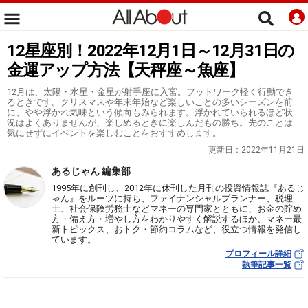
12星座別！2022年12月1日～12月31日の
金運アップ方法【天秤座～魚座】
12月は、太陽・水星・金星が射手座に入宮。フットワーク軽く行動でき
るときです。クリスマスや年末年始など楽しいことの多いシーズンを前
に、やや浮かれ気味という傾向もみられます。浮かれていられるほど状
況はよくありませんが、楽しめるときに楽しんだもの勝ち。先のことは
気にせずにイベントを楽しむことをおすすめします。
更新日：
2022年11月21日
あるじゃん 編集部
1995年に創刊し、2012年に休刊した月刊の投資情報誌『あるじ
ゃん』をルーツに持ち、ファイナンシャルプランナー、税理
士、社会保険労務士などマネーの専門家とともに、お金の貯め
方・備え方・増やし方をわかりやすく解説するほか、マネー最
新トピックス、おトク・節約コラムなど、役立つ情報を発信し
ています。
プロフィール詳細
執筆記事一覧