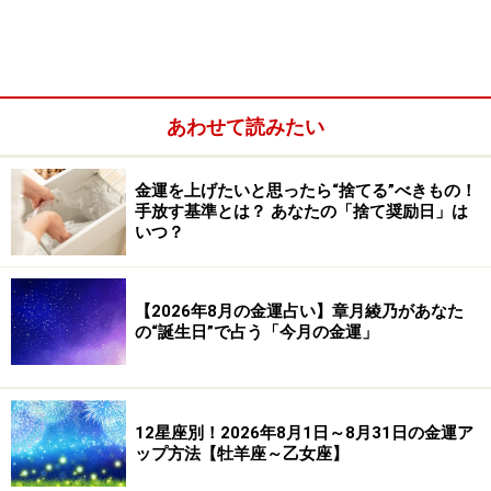
ラッキーアイテム：年賀状・グリーティングカード
あわせて読みたい
金運を上げたいと思ったら“捨てる”べきもの！
手放す基準とは？ あなたの「捨て奨励日」は
いつ？
【2026年8月の金運占い】章月綾乃があなた
の“誕生日”で占う「今月の金運」
12星座別！2026年8月1日～8月31日の金運ア
ップ方法【牡羊座～乙女座】
蠍座