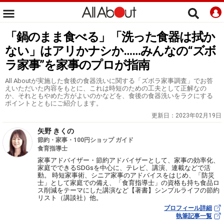
「鍋のまま食べる」「洗った食器は拭か
ない」はアリかナシか……みんなの“ズボ
ラ家事”を家事のプロが指南
All Aboutが実施した食後の食器洗いに関する「ズボラ家事調査」でお答
えいただいた内容をもとに、これは時短のための工夫として正解なの
か、それともやめた方がよいのかなどを、食後の食器洗いをラクにする
ポイントとともにご紹介します。
更新日：
2023年02月19日
矢野 きくの
節約・家事・100円ショップ ガイド
食育指導士
家事アドバイザー・節約アドバイザーとして、家事の効率化、
家庭でできるSDGsを中心に、テレビ、講演、連載などで活
動。 時短家事術、シニア家事のアドバイスをはじめ、「防災
士」として家庭での備え、「食育指導士」の資格も持ち食品ロ
ス削減をテーマにした講演など【著書】シンプルライフの節約
リスト（講談社）他。
プロフィール詳細
執筆記事一覧