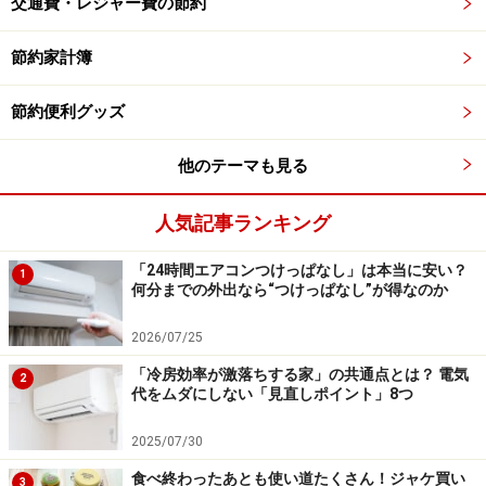
交通費・レジャー費の節約
節約家計簿
洗った食器をすぐ拭かずに自然乾燥させる。
節約便利グッズ
「洗う」「拭く」「片付ける」という3つの作業のうち
他のテーマも見る
の1つを省くことができるので、いいのではないでしょ
うか。
人気記事ランキング
しかし食器の中には、あまり長時間濡れた状態にしてお
「24時間エアコンつけっぱなし」は本当に安い？
1
かないほうが良い素材のものもあるので、そのような食
何分までの外出なら“つけっぱなし”が得なのか
器だけは拭いておきましょう。また自然乾燥させている
2026/07/25
間に埃が付かないような工夫も必要です。
「冷房効率が激落ちする家」の共通点とは？ 電気
2
代をムダにしない「見直しポイント」8つ
ズボラ家事回答：「包丁ではなくキッチン
2025/07/30
バサミを使う」
食べ終わったあとも使い道たくさん！ジャケ買い
3