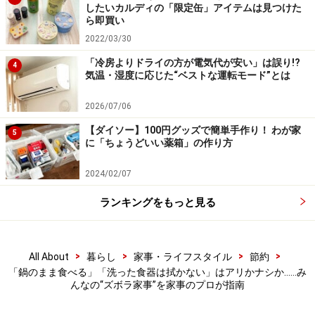
したいカルディの「限定缶」アイテムは見つけた
ら即買い
まな板、包丁を使うのが面倒なので、お肉とか
2022/03/30
はキッチンバサミで切ります。
「冷房よりドライの方が電気代が安い」は誤り!?
4
気温・湿度に応じた“ベストな運転モード”とは
2026/07/06
国によっては包丁（ナイフ）よりもキッチンバサミを使
うほうが多い地域もあるので、何ら問題ありません。
【ダイソー】100円グッズで簡単手作り！ わが家
5
に「ちょうどいい薬箱」の作り方
ただし、包丁よりもキッチンバサミのほうが構造上、汚
2024/02/07
れが入りやすい場所があることは気にかけておきましょ
ランキングをもっと見る
う。とくに切った肉などが残ってしまっていると衛生上
良くないので、キッチンバサミはしっかり洗ってしっか
り乾かすようにしてください。
>
>
>
>
All About
暮らし
家事・ライフスタイル
節約
「鍋のまま食べる」「洗った食器は拭かない」はアリかナシか……み
んなの“ズボラ家事”を家事のプロが指南
今回は、食器洗いに関する「ズボラ家事調査」で得られ
た回答が、時短のための工夫として正解なのか否かをご