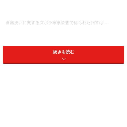
食器洗いに関するズボラ家事調査で得られた回答は……
ズボラ家事回答：「鍋やフライパンのまま
続きを読む
食べる」
皿を使わず、鍋やフライパンのまま食べる。
取っ手が取れるフライパンやレンジにかけられ
るタッパーで調理し、そのまま食卓に並べる。