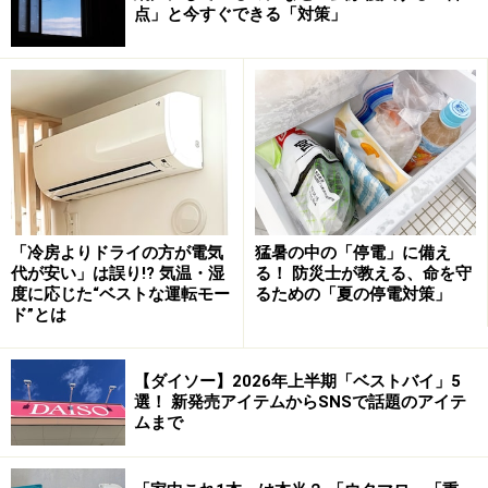
最近では、そのまま食卓に出せるフライパンや食品保存
点」と今すぐできる「対策」
容器もあります。それらであれば全く問題ないでしょ
う。ガラス製の保存容器などを使うことで、おしゃれな
食卓を演出できることもあります。
しかし、もともとこうした用途のものではないフライパ
ンや鍋、タッパーをそのまま食卓に出して食べるのは、
あまり行儀が良いとはいえません。最終的には個人の判
断に委ねられるでしょう。
「冷房よりドライの方が電気
猛暑の中の「停電」に備え
代が安い」は誤り!? 気温・湿
る！ 防災士が教える、命を守
度に応じた“ベストな運転モー
るための「夏の停電対策」
ド”とは
ズボラ家事回答：「食器洗いは1日1回」
【ダイソー】2026年上半期「ベストバイ」5
選！ 新発売アイテムからSNSで話題のアイテ
1日1回しかお皿洗いをしません。夕飯後は水に
ムまで
浸けて、朝全部洗います。朝食後にリセット、
昼食は適当に食べて、夕飯はきれいな状態から