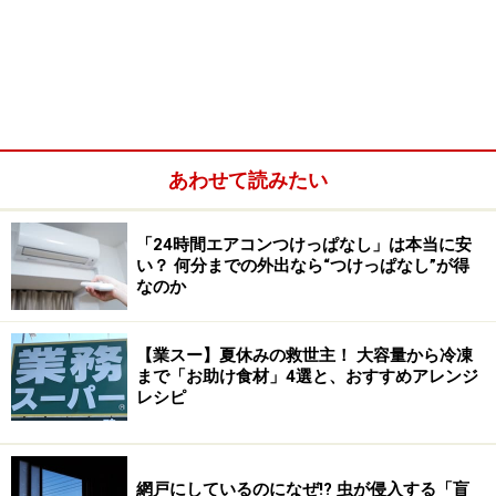
洗い物を少なくするために、お皿を使わず、「鍋やフラ
イパンのまま食べる」という回答が多く寄せられまし
た。
あわせて読みたい
「24時間エアコンつけっぱなし」は本当に安
い？ 何分までの外出なら“つけっぱなし”が得
なのか
【業スー】夏休みの救世主！ 大容量から冷凍
まで「お助け食材」4選と、おすすめアレンジ
レシピ
網戸にしているのになぜ!? 虫が侵入する「盲