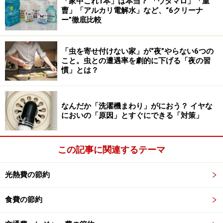
「家中これ1本」は本当？ 「ウタマロ」「重
のスタートです。
曹」「アルカリ電解水」など、“6クリーナ
ー”徹底比較
どんな家事も、複数回に分けるより1回にまとめて行う
「虫を寄せ付けない家」が“夜”やらない6つの
方が効率的です。家事を時短する上で、朝まとめて食器
こと。虫との遭遇率を劇的に下げる「夜の習
慣」とは？
を洗うのはありだといえます。
ただし、食べ終わった食器を全て水を張った洗い桶など
なんだか「洗濯機まわり」がにおう？ イヤな
においの「原因」とすぐにできる「対策」
に浸けておくのはおすすめしません。汚れのない部分ま
で汚れを付けてしまうことになるからです。ご飯茶碗の
ように水に浸けておいたほうが汚れ落ちが良いもの以外
この記事に関連するテーマ
は、水に浸けないほうが洗う時間を短縮できることもあ
ります。
光熱費の節約
食費の節約
ズボラ家事回答：洗った食器は自然乾燥