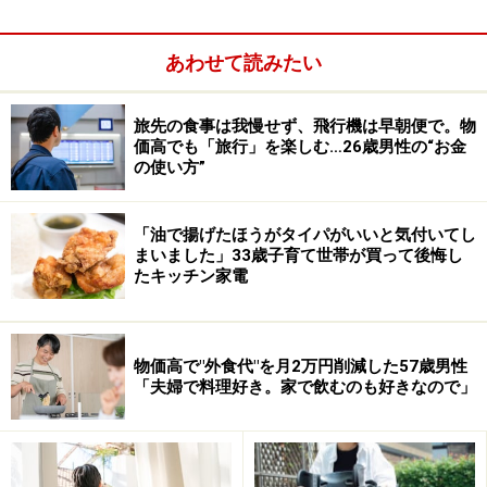
あわせて読みたい
旅先の食事は我慢せず、飛行機は早朝便で。物
価高でも「旅行」を楽しむ…26歳男性の“お金
の使い方”
「油で揚げたほうがタイパがいいと気付いてし
まいました」33歳子育て世帯が買って後悔し
たキッチン家電
年収200万円の手取り額はいくらになる？
物価高で"外食代"を月2万円削減した57歳男性
「夫婦で料理好き。家で飲むのも好きなので」
年収200万円の場合、ひと月当たりの支給額は約16万
円、手取りは約13万円になります。年間にすると、約38
万円が社会保険料や税金で差引かれ、総支給に対して、