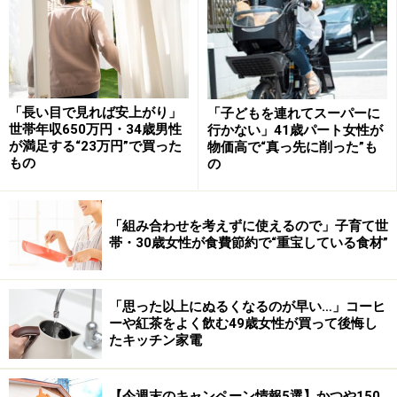
約80％の162万円が手取りになります。
※健康保険は
東京都の協会けんぽ
手取り「約13万円」での生活と工夫すべき
「長い目で見れば安上がり」
「子どもを連れてスーパーに
ポイント
世帯年収650万円・34歳男性
行かない」41歳パート女性が
が満足する“23万円”で買った
物価高で“真っ先に削った”も
もの
の
手取り約13万円の収支状況を把握するため、収入にあっ
た貯金の目標額や、支出の相場などを基に、モデルケー
スをイメージする必要があります。
「組み合わせを考えずに使えるので」子育て世
帯・30歳女性が食費節約で“重宝している食材”
今回は、単身世帯の場合の目安を、総務省統計局が実施
している2021年の「家計調査（家計収支編）」の平均値
「思った以上にぬるくなるのが早い…」コーヒ
を参考にしながら考えてみましょう。
ーや紅茶をよく飲む49歳女性が買って後悔し
たキッチン家電
●貯金
貯金の目安は、住居費が毎月かかってくるかどうかによ
【今週末のキャンペーン情報5選】かつや150