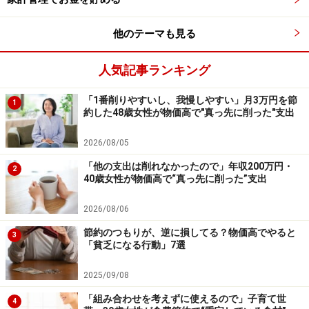
●食費
単身世帯における1カ月の食費の平均は3万9884円、その
他のテーマも見る
うち外食費は1万777円です。
人気記事ランキング
外食をすると割高になり、食費が増える原因になりま
「1番削りやすいし、我慢しやすい」月3万円を節
1
す。自炊を心掛け、食費は3万円以内に抑えるようにし
約した48歳女性が物価高で"真っ先に削った"支出
ましょう。その際、お菓子やジュースなどの嗜好品は買
2026/08/05
わないなど、ルール化しておくとムダ遣いが減ります。
「他の支出は削れなかったので」年収200万円・
節約レシピ、簡単レシピなどの情報をうまく活用しなが
2
40歳女性が物価高で“真っ先に削った”支出
らバランスのよい食事を心掛けましょう。
2026/08/06
外食は、全くしない方がよいですが、我慢しすぎはスト
節約のつもりが、逆に損してる？物価高でやると
3
「貧乏になる行動」7選
レスが溜まってしまいます。1カ月あたりの予算を3000
～5000円にするなど、自分なりのルール決めをしておく
2025/09/08
ことをおすすめします。
「組み合わせを考えずに使えるので」子育て世
4