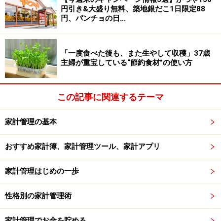
円引き&大盛り無料、築地銀だこ1日限定88
って異なります。たとえば、家賃や住宅ローンがある場
円、パンチョの日…
合は、手取りの1～2割とすれば1万3000～2万6000円。
実家暮らしや社宅に住むなど、住居費があまりかからな
い場合であれば、手取りの約4割の5万円ほどを貯金でき
「一度食べた後も、また生やして収穫」37歳
主婦が重宝している“節約食材”の使い方
れば理想的といえます。
貯金をするためには、給料が振り込まれたらすぐに貯金
この記事に関連するテーマ
分を振り分け、残ったお金で生活する「先取り貯蓄」を
すれば、毎月確実にお金が貯まります。
家計管理の基本
おすすめ家計簿、家計管理ツール、家計アプリ
●家賃
家賃は、手取り額の2～3割程の2万6000～4万円に収まる
家計管理はじめの一歩
物件を探すのがポイントです。家賃の他に、共益費や管
理費などが別途必要になりますが、その分も含めて考え
性格別の家計管理術
るようにしましょう。
家計管理でお金を貯める