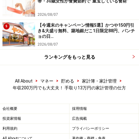
帯・30歳女性が食費節約で“重宝している食材”
●水道光熱費
単身世帯における1カ月の光熱費の平均は、電気代が
2026/08/07
4737円、ガス代が3023円、上下水道料が2049円、それ
【今週末のキャンペーン情報5選】かつや150円引
5
き&大盛り無料、築地銀だこ1日限定88円、パンチ
以外が416円となり、合計額は1万225円になります。
ョの日…
2026/08/07
ただし、これは平均であり、季節ごとに変動がありま
ランキングをもっと見る
す。使わない家電のプラグを抜いたり、エアコンの設定
温度を管理したりで、1割減の9000円を目指すようにし
ましょう。
>
>
>
>
All About
マネー
貯める
家計簿・家計管理
年収200万円でも大丈夫！ 手取り13万円の家計管理の仕方
●通信費
スマートフォンは、今では欠かせないアイテムです。単
会社概要
採用情報
身世帯における1カ月の通信費の平均は8022円です。
投資家情報
広告掲載
機種は格安スマホを利用し、使わなかったデータ量を翌
利用規約
プライバシーポリシー
月に繰越できる格安プランを選択するなど工夫して、毎
All Aboutについて
著作権・商標・免責