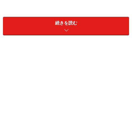
●年収200万円の給与明細例（東京都の40歳未満の場合）
続きを読む