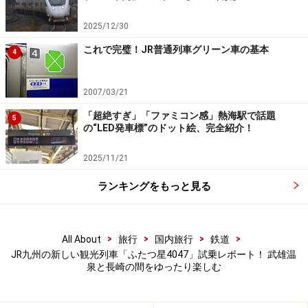
2025/12/30
これで完璧！JR普通列車グリーン車の基本
4
2007/03/21
「超絶すぎ」「ファミコン感」熱海駅で話題
5
の“LED発車標”のドット絵、完全紹介！
2025/11/21
ランキングをもっと見る
>
>
>
>
All About
旅行
国内旅行
鉄道
JR九州の新しい観光列車「ふたつ星4047」試乗レポート！ 武雄温
泉と長崎の間をゆったり楽しむ