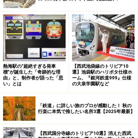
チタンを使った金色のラインがアクセントとなってい
て、使い古した車両を大改造したとはとても思えない。
3号車（普通車指定席）の車内
午前便は、武雄温泉駅を出発し、江北（3月22日までは
肥前山口駅）駅から長崎本線に入り、有明海を眺めなが
ら、諫早を経て長崎へ。そして、午後便は、長崎駅を発
熱海駅の“超絶すぎる発車
【西武池袋線のトリビア10
車して、大村湾に沿った別ルートで武雄温泉駅を目指
標”が誕生した「奇跡的な理
選】池袋駅のハリポタ仕様ホ
由」と、制作者が語った「思
ーム、『銀河鉄道999』仕様
す。今回は午後の列車に乗車したので、長崎駅から武雄
い」とは
の大泉学園駅など
温泉駅までの旅を詳細にレポートしてみよう。
「鉄道」に詳しい旅のプロが感動した！ 秋の
行楽に本気で推したい名所3選【2025年最新】
＞次ページ：長崎本線旧線の絶景区間を走る
【西武国分寺線のトリビア10選】消えた西武