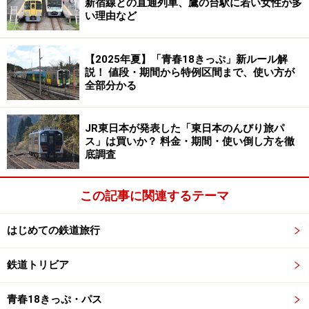
新宿線との直通列車、鷹の台駅に若い女性が多
い理由など
※記事内容は執筆時点のものです。最新の内容をご確認くださ
い。
【2025年夏】「青春18きっぷ」新ルール解
説！ 値段・期間から特例区間まで、使い方が
次のページへ
1
/
4
全部分かる
JR東日本が発表した「東日本のんびり旅パ
ス」は買いか？ 料金・期間・使い倒し方を徹
底調査
この記事に関連するテーマ
はじめての鉄道旅行
鉄道トリビア
青春18きっぷ・パス