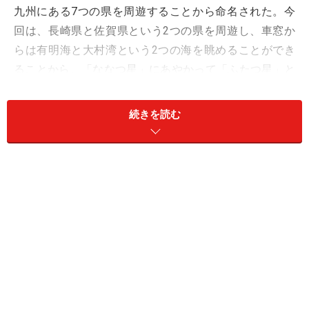
九州にある7つの県を周遊することから命名された。今
回は、長崎県と佐賀県という2つの県を周遊し、車窓か
らは有明海と大村湾という2つの海を眺めることができ
ることから、「ななつ星」にあやかって「ふたつ星」と
命名された。
続きを読む
4047とは、使用される車両がキハ40およびキハ47という
2種類のディーゼルカーであることに由来する。読み方
は「よんまる よんなな」だ。「西九州の海めぐり列
車」というようにテーマは「海」である。
1号車（普通車指定席）の車内
列車は3両編成。1号車と3号車は普通車指定席で真ん中
の2号車は「ラウンジ40」と呼ばれる共用スペースで車
内販売を行うサービスカウンターがある。座席は2人掛