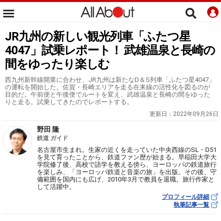
JR九州の新しい観光列車「ふたつ星
4047」試乗レポート！ 武雄温泉と長崎の
間をゆったり楽しむ
西九州新幹線開業に合わせ、JR九州は新たなD＆S列車「ふたつ星4047」
の運転を開始した。佐賀・長崎エリアを走る在来線の活性化を図るのが
目的だ。午前便と午後便でルートを変え、武雄温泉と長崎の間をゆった
りと走る。試乗してきたのでレポートする。
更新日：
2022年09月26日
野田 隆
鉄道 ガイド
名古屋市生まれ。生家の近くを走っていた中央西線のSL・D51
を見て育ったことから、鉄道ファン歴が始まる。早稲田大学大
学院修了後、高校で語学を教える傍ら、ヨーロッパの鉄道旅行
を楽しみ、「ヨーロッパ鉄道と音楽の旅」を出版。その後、守
備範囲を国内にも広げ、2010年3月で教員を退職。旅行作家と
して活躍中。
プロフィール詳細
執筆記事一覧