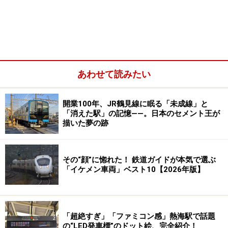
けのクロスシートをメインとしながらも、窓を向いたソ
ファ席やカウンター席も備えている。
近郊型車両を改造したものなので、ドア近くには窓が小
さな「はずれ席」もあるが、絶景区間などでは2号車の
あわせて読みたい
フリースペースに移動することもできるので、柔軟に対
応したい。
開業100年、JR鶴見線に眠る「未成線」と
「消えた駅」の記憶――。日本のセメント王が
描いた夢の跡
2号車は「ラウンジ40」、フリースペースだ
種車は、2022年3月まで運行していた「はやとの風」2両
その“顔”に惚れた！ 鉄道ガイドが本気で選ぶ
「イケメン車両」ベスト10【2026年版】
と「いさぶろう・しんぺい」に使われていた3両のうち
の1両。「はやとの風」では漆黒の塗装だったものを正
反対のパールメタリックという白い塗装にした。
「超絶すぎ」「ファミコン感」熱海駅で話題
の“LED発車標”のドット絵、完全紹介！