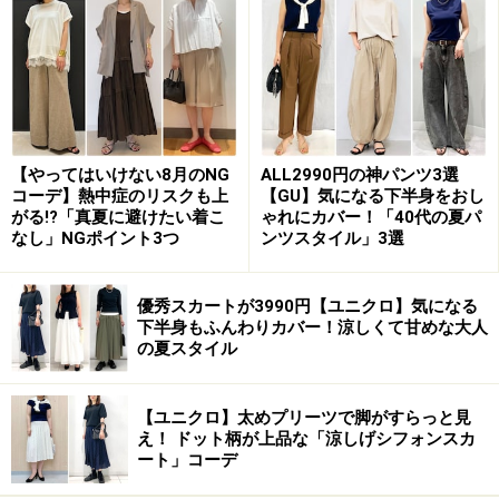
合わせることで全体が引き締まり、大人にちょうどいい
カジュアルコーデに仕上がっています。
2. 半袖＆ファーベストでこの時期ならでは
のミックスコーデ
【やってはいけない8月のNG
ALL2990円の神パンツ3選
コーデ】熱中症のリスクも上
【GU】気になる下半身をおし
がる!?「真夏に避けたい着こ
ゃれにカバー！「40代の夏パ
なし」NGポイント3つ
ンツスタイル」3選
優秀スカートが3990円【ユニクロ】気になる
半袖Tシャツとファーベストのミックス感を黒パンツで馴染
ませて 出典：WEAR
下半身もふんわりカバー！涼しくて甘めな大人
の夏スタイル
写真
は半袖のTシャツにフェイクファーのベストを羽織
った、この時期だからこそ楽しめるコーディネート。存
【ユニクロ】太めプリーツで脚がすらっと見
在感のあるファーベストを、シンプルでラフな抜け感の
え！ ドット柄が上品な「涼しげシフォンスカ
ート」コーデ
あるゆったりTシャツと組み合わせ、さらにボトムスに