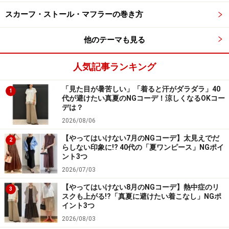
ず、上品にまとまるのが嬉しいですよね。
スカーフ・ストール・マフラーの巻き方
生地に落ち感があるのでフィット感が強くなく、脚のラ
他のテーマも見る
インが出にくいのも◎。普段スカート派の人や、パンツ
でもあまり辛口でないコーディネートが好み、という人
人気記事ランキング
にもおすすめです。
「見た目が暑苦しい」「着ると汗がダラダラ」40
1
代が避けたい真夏のNGコーデ！涼しくなるOKコー
デは？
2026/08/06
【やってはいけない7月のNGコーデ】太見えでだ
2
らしない印象に!? 40代の「夏ワンピース」NGポイ
ント3つ
2026/07/03
【やってはいけない8月のNGコーデ】熱中症のリ
3
スクも上がる!?「真夏に避けたい着こなし」NGポ
イント3つ
2026/08/03