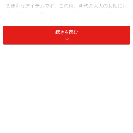
る便利なアイテムです。この秋、40代の大人の女性にお
すすめしたい「黒パンツ」コーディネートをご紹介しま
す！
続きを読む
1. バンドカラーシャツ＆ふんわりカーディ
ガンでメリハリを