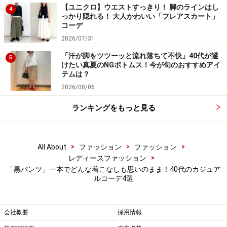
【ユニクロ】ウエストすっきり！ 脚のラインはし
4
っかり隠れる！ 大人かわいい「フレアスカート」
4. 甘めカットソー＆差し色バッグで旬コー
コーデ
デ
2026/07/31
「汗が脚をツツーッと流れ落ちて不快」40代が避
5
けたい真夏のNGボトムス！今が旬のおすすめアイ
テムは？
2026/08/06
ふんわりした甘めデザインのブラウスと辛口な黒パンツは相
性抜群 出典：WEAR
ランキングをもっと見る
写真
はバルーン袖の甘めカットソーと、グリーンのミニ
バッグを黒パンツに合わせたコーディネート。ふんわり
>
>
>
All About
ファッション
ファッション
フェミニンなトップスとシンプルで辛口な黒パンツは相
>
レディースファッション
性抜群。さらにビビッドなグリーンのバッグも差し色に
「黒パンツ」一本でどんな着こなしも思いのまま！40代のカジュア
ルコーデ4選
なっていて、旬のミックスカジュアルコーデに。
黒のサテンストレートパンツは、辛口さもありながらど
会社概要
採用情報
こかスタイリッシュでおしゃれ見えするアイテム。普段