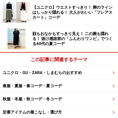
ベーシックな黒パンツを合わせることで大人っぽく馴染
ませています。季節感を取り入れながら異素材をミック
【ユニクロ】ウエストすっきり！ 脚のライン
はしっかり隠れる！ 大人かわいい「フレアス
スした、おしゃれ感のある着こなしです。
カート」コーデ
顔もおなかもすっきり見え！ 二の腕も隠れ
3. とろみ素材の黒パンツはカジュアルもき
る！ 抜け感抜群の「ふんわりワンピ」でつく
れいめもOK
る40代の夏コーデ
この記事に関連するテーマ
ユニクロ・GU・ZARA・しまむらのおすすめ
とろみ素材の黒パンツはフェミニンにもカジュアルにも着ら
れて便利 出典：WEAR
春服・夏服・春コーデ・夏コーデ
写真
のコーディネートのように、とろみのある生地の黒
パンツは、フェミニンにもカジュアルにも着られるとこ
秋服・冬服・秋コーデ・冬コーデ
ろが一押しポイント。ベージュのライトアウターやグレ
ーのトップスなど、ベーシックな色同士でも無難になら
定番アイテムの着こなし・選び方