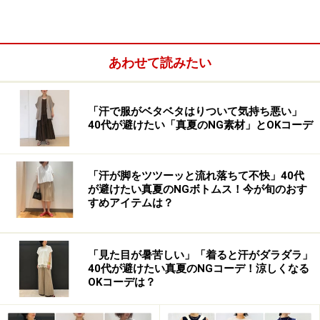
あわせて読みたい
ストライプ柄にふわっとしたニット素材で差し色をプラスし
て 出典：WEAR
「汗で服がベタベタはりついて気持ち悪い」
40代が避けたい「真夏のNG素材」とOKコーデ
ストライプ柄のシャツは清潔感があり、縦に入った模様
ですっきり見せてくれるアイテム。
写真
のコーディネー
トのストライプシャツは襟が高さのないバンドカラーに
「汗が脚をツツーッと流れ落ちて不快」40代
が避けたい真夏のNGボトムス！今が旬のおす
なっていて今っぽく、気負わずに着られるデザインで
すめアイテムは？
す。
「見た目が暑苦しい」「着ると汗がダラダラ」
マスタードイエローのカーディガンを肩に掛け、差し色
40代が避けたい真夏のNGコーデ！涼しくなる
にしたのも真似したいポイント。ハリのあるシャツとふ
OKコーデは？
んわりとしたニットの組み合わせは、素材のコントラス
トが効いていておしゃれ感もアップ。さらに黒パンツを