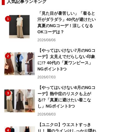
人気記事ランキング
「見た目が暑苦しい」「着ると
1
汗がダラダラ」40代が避けたい
真夏のNGコーデ！涼しくなる
OKコーデは？
2026/08/06
【やってはいけない7月のNGコ
2
ーデ】太見えでだらしない印象
に!? 40代の「夏ワンピース」
NGポイント3つ
2026/07/03
【やってはいけない8月のNGコ
3
ーデ】熱中症のリスクも上が
る!?「真夏に避けたい着こな
し」NGポイント3つ
2026/08/03
【ユニクロ】ウエストすっき
4
り！ 脚のラインはしっかり隠れ