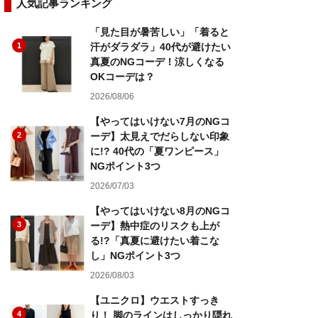
人気記事ランキング
「見た目が暑苦しい」「着ると
1
汗がダラダラ」40代が避けたい
真夏のNGコーデ！涼しくなる
OKコーデは？
2026/08/06
【やってはいけない7月のNGコ
2
ーデ】太見えでだらしない印象
に!? 40代の「夏ワンピース」
NGポイント3つ
2026/07/03
【やってはいけない8月のNGコ
3
ーデ】熱中症のリスクも上が
る!?「真夏に避けたい着こな
し」NGポイント3つ
2026/08/03
【ユニクロ】ウエストすっき
4
り！ 脚のラインはしっかり隠れ