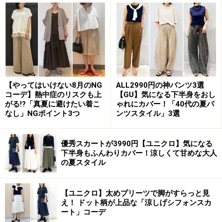
カラバリはオフホワイト、オリーブ、パープル、ブラッ
クの計4色。カラーごとに雰囲気が異なるので、色違い
で揃えたくなるアイテムです。
【やってはいけない8月のNG
ALL2990円の神パンツ3選
コーデ】熱中症のリスクも上
【GU】気になる下半身をおし
ふんわりシルエットでいろんな着まわしが
がる!?「真夏に避けたい着こ
ゃれにカバー！「40代の夏パ
楽しめる
なし」NGポイント3つ
ンツスタイル」3選
優秀スカートが3990円【ユニクロ】気になる
下半身もふんわりカバー！涼しくて甘めな大人
の夏スタイル
タイトなスカートを合わせてシルエットを引き締めて 出
典：StyleHint
【ユニクロ】太めプリーツで脚がすらっと見
今回ご紹介するブラウスは、全体的にふんわりしたシル
え！ ドット柄が上品な「涼しげシフォンスカ
ート」コーデ
エットなので、ボリュームの調整や着こなしによって印