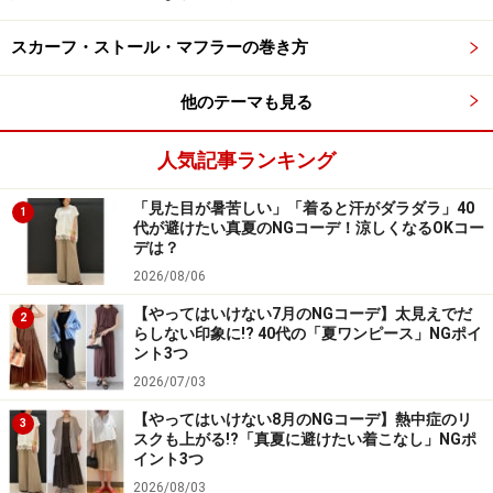
ニンな印象に。
スカーフ・ストール・マフラーの巻き方
写真の「ドレープフレアパンツ」のように、ホワイト系
やグレージュ系のアイテムにパープルのブラウスを合わ
他のテーマも見る
せると、エレガントな雰囲気に仕上がります。
人気記事ランキング
「見た目が暑苦しい」「着ると汗がダラダラ」40
1
代が避けたい真夏のNGコーデ！涼しくなるOKコー
今年のトレンドでもあるベストをレイヤードしても◎ 出
デは？
典：StyleHint
2026/08/06
さらに、写真のように「コットンボリュームスリーブブ
【やってはいけない7月のNGコーデ】太見えでだ
2
らしない印象に!? 40代の「夏ワンピース」NGポイ
ラウス」に、同じユニクロの「ケーブルVネックベス
ント3つ
ト」をレイヤードするのもおすすめ。今シーズンも引き
2026/07/03
続きトレンドのベストをプラスした、今っぽい着こなし
【やってはいけない8月のNGコーデ】熱中症のリ
3
です。
スクも上がる!?「真夏に避けたい着こなし」NGポ
イント3つ
2026/08/03
そのベストからのぞく袖の部分がふんわりしているた