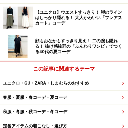
象が変えやすい、着まわしの利くアイテムです。
【ユニクロ】ウエストすっきり！ 脚のライン
はしっかり隠れる！ 大人かわいい「フレアス
写真のコーデでは同じユニクロの「ストレッチダブルフ
カート」コーデ
ェイスナロースカート」を合わせて。ウエストインする
と上半身のふんわり感が引き立ち、下半身はすらっとIラ
顔もおなかもすっきり見え！ 二の腕も隠れ
インになってモードな仕上がりに。オールブラックコー
る！ 抜け感抜群の「ふんわりワンピ」でつく
デなど色使いを絞ると、よりスタイリッシュにまとまり
る40代の夏コーデ
ます。
この記事に関連するテーマ
ユニクロ・GU・ZARA・しまむらのおすすめ
前開きで羽織りアイテムとして取り入れるのもおすすめ 出
典：StyleHint
春服・夏服・春コーデ・夏コーデ
また、こちらの写真のように前のボタンを開けて、羽織
秋服・冬服・秋コーデ・冬コーデ
りアイテムとして取り入れるのもおすすめ。程よいきれ
いめさがありながら、ジャケットほど堅くなく、フェミ
定番アイテムの着こなし・選び方