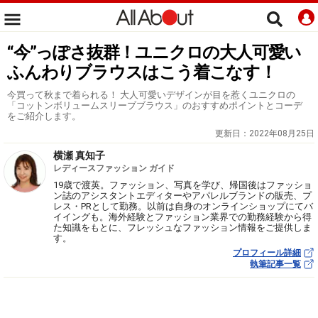
“今”っぽさ抜群！ユニクロの大人可愛い
ふんわりブラウスはこう着こなす！
今買って秋まで着られる！ 大人可愛いデザインが目を惹くユニクロの
「コットンボリュームスリーブブラウス」のおすすめポイントとコーデ
をご紹介します。
更新日：
2022年08月25日
横瀬 真知子
レディースファッション ガイド
19歳で渡英。ファッション、写真を学び、帰国後はファッショ
ン誌のアシスタントエディターやアパレルブランドの販売、プ
レス・PRとして勤務。以前は自身のオンラインショップにてバ
イイングも。海外経験とファッション業界での勤務経験から得
た知識をもとに、フレッシュなファッション情報をご提供しま
す。
プロフィール詳細
執筆記事一覧