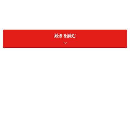
続きを読む
2990円のプチプラなのに高見え！ 甘めブラ
ウスをチェック
ユニクロ コットンボリュームスリーブブラウス 2990円
（税込）
ユニクロの「コットンボリュームスリーブブラウス」
は、ボリュームのあるシルエットとふんわりとしたスリ
ーブのデザインが目を惹くブラウス。襟元は少し高さの
あるスタンドカラー。襟や袖口にギャザーが入ってい