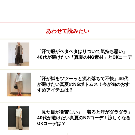
て、フェミニンな印象です。
シャツの裾にややカーブがついており、裾を出して一枚
で着ても、羽織りでもサマになるデザイン。また、生地
あわせて読みたい
は軽やかなライトコットン素材100％で、気持ちよく着
られるのも嬉しいポイントです。
「汗で服がベタベタはりついて気持ち悪い」
40代が避けたい「真夏のNG素材」とOKコーデ
「汗が脚をツツーッと流れ落ちて不快」40代
が避けたい真夏のNGボトムス！今が旬のおす
すめアイテムは？
「見た目が暑苦しい」「着ると汗がダラダラ」
40代が避けたい真夏のNGコーデ！涼しくなる
OKコーデは？