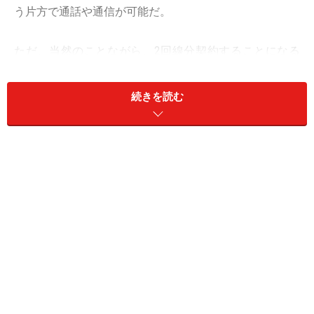
う片方で通話や通信が可能だ。
ただ、当然のことながら、2回線分契約することになる
ので、毎月の支払いも2回線分発生する。
続きを読む
この5年間で、各キャリアが大きな通信障害を起こして
いるが、1つのキャリアだけで考えれば、10年に1回、起
こすかどうかの頻度でしかない。今後、10年間に1回、
起きるかどうか分からない通信障害のために、毎月、2
回線分の支払いをするというのは無駄な出費のような気
もする。
そのため、2回線契約するのは「スマホがないと仕事に
ならない」「スマホがつながらないと仕事が入ってこな
い」という「通信障害が収入減に直結する人」だけにお
すすめしたい。