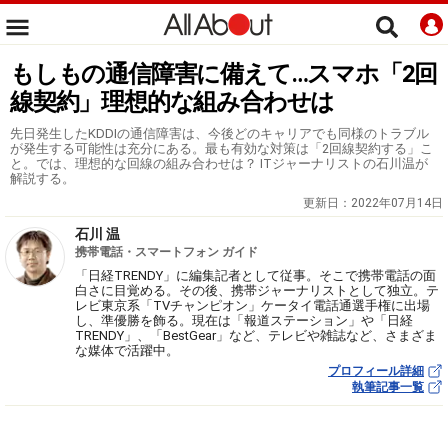
もしもの通信障害に備えて…スマホ「2回
線契約」理想的な組み合わせは
先日発生したKDDIの通信障害は、今後どのキャリアでも同様のトラブル
が発生する可能性は充分にある。最も有効な対策は「2回線契約する」こ
と。では、理想的な回線の組み合わせは？ ITジャーナリストの石川温が
解説する。
更新日：
2022年07月14日
石川 温
携帯電話・スマートフォン ガイド
「日経TRENDY」に編集記者として従事。そこで携帯電話の面
白さに目覚める。その後、携帯ジャーナリストとして独立。テ
レビ東京系「TVチャンピオン」ケータイ電話通選手権に出場
し、準優勝を飾る。現在は「報道ステーション」や「日経
TRENDY」、「BestGear」など、テレビや雑誌など、さまざま
な媒体で活躍中。
プロフィール詳細
執筆記事一覧