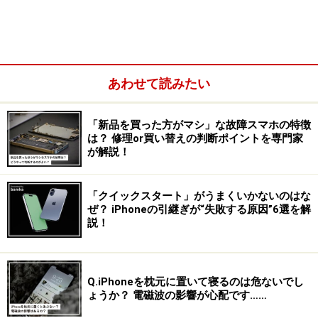
＞次ページ：「デュアルSIM」で2回線使う
あわせて読みたい
※記事内容は執筆時点のものです。最新の内容をご確認くださ
い。
「新品を買った方がマシ」な故障スマホの特徴
※機種やOSのバージョンによって画面表示、操作方法が異なる可
は？ 修理or買い替えの判断ポイントを専門家
能性があります。
が解説！
次のページへ
1
/
4
「クイックスタート」がうまくいかないのはな
ぜ？ iPhoneの引継ぎが“失敗する原因”6選を解
説！
Q.iPhoneを枕元に置いて寝るのは危ないでし
ょうか？ 電磁波の影響が心配です……