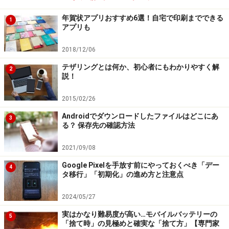
年賀状アプリおすすめ6選！自宅で印刷までできる
1
アプリも
2018/12/06
テザリングとは何か、初心者にもわかりやすく解
2
説！
2015/02/26
Androidでダウンロードしたファイルはどこにあ
3
る？ 保存先の確認方法
2021/09/08
Google Pixelを手放す前にやっておくべき「デー
4
タ移行」「初期化」の進め方と注意点
2024/05/27
実はかなり難易度が高い…モバイルバッテリーの
5
「捨て時」の見極めと確実な「捨て方」【専門家