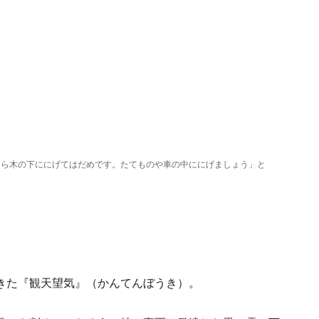
たら木の下ににげてはだめです。たてものや車の中ににげましょう」と
きた『観天望気』（かんてんぼうき）。