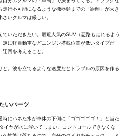
は自分のクルマの「車高」で決まってくる。トラックな
ら走行不可能になるような機器類までの「距離」が大き
小さいクルマは厳しい。
えていただきたい。最近人気のSUV（悪路も走れるよう
。逆に軽自動車などエンジン搭載位置が低いタイプだ
、迂回を考えること。
りと。波を立てるような速度だとトラブルの原因を作る
たいパーツ
過時にハネた水が車体の下側に「ゴゴゴゴゴ！」と当た
すとタイヤが水に浮いてしまい、コントロールできなくな
ハケ性能は落ちるので、自分のタイヤをチェックし、ミ