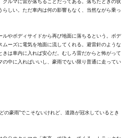
、クルマに雷が落ちることだってある。落ちたときの状
うらしい。ただ車内は何の影響もなく、当然ながら乗っ
ールやボディサイドから再び地面に落ちるという。ボデ
スムーズに電気を地面に流してくれる。避雷針のような
ときは車内に入れば安心だ。むしろ雷だからと怖がって
マの中に入ればいいし、豪雨でない限り普通に走ってい
どの豪雨”でこそないけれど、道路が冠水しているとき