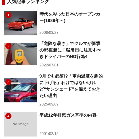
人気記事ランキング
時代を彩った日本のオープンカ
1
ー(1989年～)
2008/03/23
「危険な暑さ」でクルマが衝撃
2
の85度超に！猛暑日に注意すべ
きドライバーのNG行為4
2022/07/01
9月でも必須!?「車内温度を劇的
3
に下げる」わけではないけれ
ど“サンシェード”を備えておき
たい理由
2025/09/09
平成12年排気ガス基準の内容
4
2001/02/15