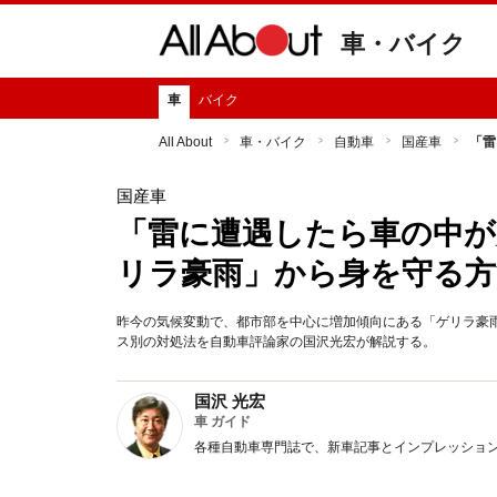
車・バイク
車
バイク
All About
車・バイク
自動車
国産車
「雷
国産車
「雷に遭遇したら車の中が
リラ豪雨」から身を守る方
昨今の気候変動で、都市部を中心に増加傾向にある「ゲリラ豪
ス別の対処法を自動車評論家の国沢光宏が解説する。
国沢 光宏
車 ガイド
各種自動車専門誌で、新車記事とインプレッショ