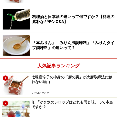
よく知られています。小麦は「食物アレルギー」の原因
食品のトップ3と言われる食品でもあり、ジョコビッチ
選手はこの小麦アレルギー（※ジョコビッチ選手はグル
料理酒と日本酒の違いって何ですか？【料理の
素朴なギモンQ&A】
テンアレルギーと称しています）を持っているため、彼
にはグルテンフリーダイエットが適していたのかもしれ
ません。しかし小麦アレルギーでない場合、「グルテン
「本みりん」「みりん風調味料」「みりんタイ
フリーダイエット」がさほど健康に寄与するとは考えに
プ調味料」の違いって？
くいです。
人気記事ランキング
強力粉と薄力粉の使い分け・美味しい料理
七味唐辛子の中身の「麻の実」が大麻取締法に触
1
の作り方
れない理由
強力粉は主にパン、餃子の皮、ピザの生地などに使いま
2024/12/12
す。強力粉を使う料理の場合、最初に強力粉をしっかり
Q. 「かき氷のシロップはどれも同じ味」って本当
2
こね、強いグルテンを作ることがおいしく作るコツで
ですか？
す。特にパンは発酵中に発生するガスを生地が抱き込む