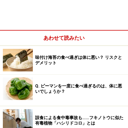
あわせて読みたい
味付け海苔の食べ過ぎは体に悪い？ リスクと
デメリット
＜目次＞
Q. ピーマンを一度に食べ過ぎるのは、体に悪
グルテンとは小麦粉のたんぱく質と水が混ざり合っ
いでしょうか？
てできる栄養素
強力粉と薄力粉の使い分け・美味しい料理の作り方
強力粉・薄力粉・中力粉がない時、別の小麦粉で代
誤食による食中毒事故も……フキノトウに似た
用可能？
有毒植物「ハシリドコロ」とは