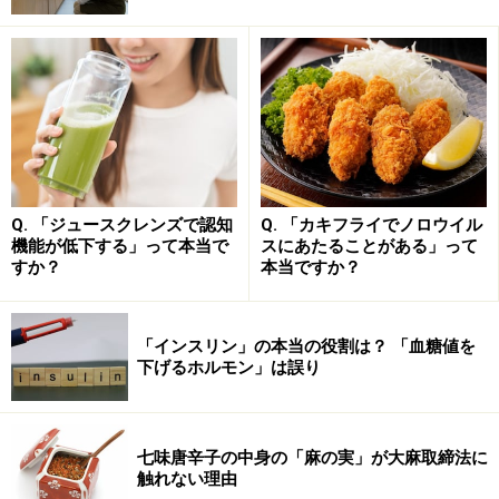
グルテンとは小麦粉のたんぱく質と水が混
ざり合ってできる栄養素
それでは小麦粉の種類を分ける「グルテン」とは何でし
ょうか。小麦粉には「グルテニン」と「グリアジン」と
いう2種類のたんぱく質が含まれています。水を加えて
Q. 「ジュースクレンズで認知
Q. 「カキフライでノロウイル
機能が低下する」って本当で
スにあたることがある」って
小麦粉をこねることで、グルテニンとグリアジンが網目
すか？
本当ですか？
状に絡み合って、粘り気を持つ「グルテン」になりま
す。この時できるグルテンの量によって、強力粉、薄力
粉などの種類が決まるのです。
「インスリン」の本当の役割は？ 「血糖値を
下げるホルモン」は誤り
余談ではありますが「グルテンフリーダイエット」とい
うものが流行したことがあります。テニスのジョコビッ
七味唐辛子の中身の「麻の実」が大麻取締法に
チ選手がグルテンフリーダイエットを行っていたことも
触れない理由