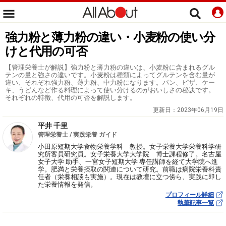
強力粉と薄力粉の違い・小麦粉の使い分
けと代用の可否
【管理栄養士が解説】強力粉と薄力粉の違いは、小麦粉に含まれるグル
テンの量と強さの違いです。小麦粉は種類によってグルテンを含む量が
違い、それぞれ強力粉、薄力粉、中力粉になります。パン、ピザ、ケー
キ、うどんなど作る料理によって使い分けるのがおいしさの秘訣です。
それぞれの特徴、代用の可否を解説します。
更新日：
2023年06月19日
平井 千里
管理栄養士 / 実践栄養 ガイド
小田原短期大学食物栄養学科 教授。女子栄養大学栄養科学研
究所客員研究員。女子栄養大学大学院 博士課程修了。名古屋
女子大学 助手、一宮女子短期大学 専任講師を経て大学院へ進
学。肥満と栄養摂取の関連について研究。前職は病院栄養科責
任者（栄養相談も実施）。現在は教壇に立つ傍ら、実践に即し
た栄養情報を発信。
プロフィール詳細
執筆記事一覧