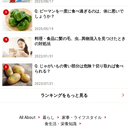
2023/08/17
ことでふんわり膨らみます。グルテンがガスを抱き込む
ために大切なんですね。
Q. ピーマンを一度に食べ過ぎるのは、体に悪いで
3
しょうか？
薄力粉はケーキ、お菓子、たこ焼き、お好み焼き、フラ
2025/05/19
イやてんぷらの衣などに使う小麦粉です。薄力粉は家庭
料理・食品に髪の毛、虫…異物混入を見つけたとき
4
料理でよく作る料理に使われるので、ほとんどの家庭に
の対処法
常備してあるのではないでしょうか。
2022/01/31
Q. じゃがいもの青い部分は危険？切り取れば食べ
中力粉は、日本古来の品種からできたものです。「うど
5
られる？
ん」の麺を作るのに最適です。
2023/07/21
ランキングをもっと見る
強力粉・薄力粉・中力粉がない時、別の小
麦粉で代用可能？
>
>
>
All About
暮らし
家事・ライフスタイル
上述のように、強力粉、中力粉、薄力粉のそれぞれで美
>
食生活・栄養知識
味しくできる料理は異なります。