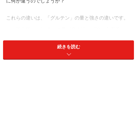
に何が違うのでしょうか？
これらの違いは、「グルテン」の量と強さの違いです。
強力粉……グルテンの量が多く強さが強い小麦粉
薄力粉……グルテン量が少なく、グルテンの強さが弱
続きを読む
い小麦粉
中力粉……その中間くらいの小麦粉
グルテンの量は小麦の種類によって異なります。強力粉
は「硬質小麦」と呼ばれる小麦を製粉したもので、薄力
粉は「軟質小麦」を製粉したものです。中力粉は「中間
質小麦」や「軟質小麦」の一部を製粉したり、強力粉と
薄力粉を混合して作られています。