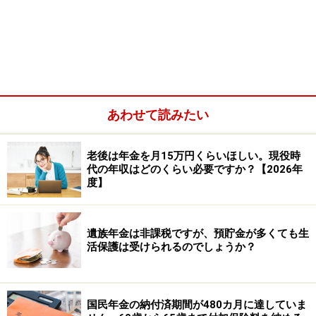
あわせて読みたい
老後は年金を月15万円くらいほしい。現役時
代の年収はどのくらい必要ですか？【2026年
A：「特別支給の老齢厚生年金」を受給開始
度】
しても、65歳で受給できる老齢厚生年金・
老齢基礎年金の受け取りを66歳以降に繰り
遺族年金は非課税ですが、預貯金が多くても生
下げることはできます
活保護は受けられるのでしょうか？
結論からいうと、64歳から「特別支給の老齢厚生年金」
を支給しても、65歳から受けられる「本来支給の老齢基
国民年金の納付済期間が480カ月に達していま
礎年金・老齢厚生年金」を66歳以降に繰り下げることは