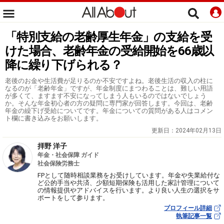
「特別支給の老齢厚生年金」の支給を受
けた場合、老齢年金の受給開始を66歳以
降に繰り下げられる？
老後のお金や生活費が足りるのか不安ですよね。老後生活の収入の柱に
なるのが「老齢年金」ですが、年金制度にまつわることは、難しい用語
が多くて、ますます不安になってしまう人もいるのではないでしょう
か。そんな年金初心者の方の疑問に専門家が回答します。今回は、老齢
年金の繰下げ受給についてです。年金についての質問がある人はコメン
ト欄に書き込みをお願いします。
更新日：
2024年02月13日
拝野 洋子
年金・社会保障 ガイド
社会保険労務士
FPとして随時相談業務をお受けしています。年金や失業給付な
ど公的手当や共済、少額短期保険も活用した家計管理について
の情報提供やアドバイスを行います。より良い人生の選択をサ
ポートをして参ります。
プロフィール詳細
執筆記事一覧