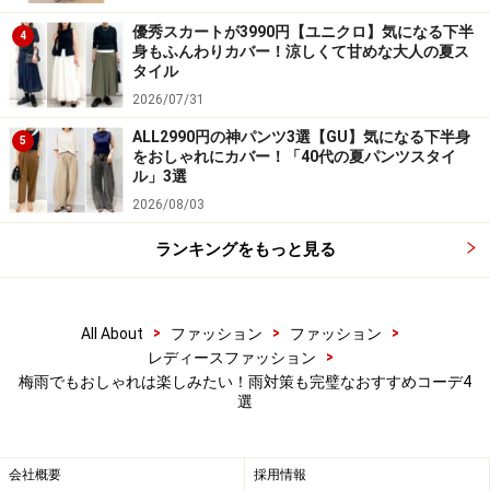
優秀スカートが3990円【ユニクロ】気になる下半
4
身もふんわりカバー！涼しくて甘めな大人の夏ス
タイル
4. レインコートときれい色パンツで雨の日
2026/07/31
も明るく
ALL2990円の神パンツ3選【GU】気になる下半身
5
をおしゃれにカバー！「40代の夏パンツスタイ
ル」3選
2026/08/03
レインコートで雨対策をしながらきれい色パンツで気分も明
ランキングをもっと見る
るく！ 出典：WEAR
本格的な雨の日は、雨ハネなどが目立たないダークカラ
>
>
>
All About
ファッション
ファッション
ーコーデが増えてしまいがち。そんな時は、写真のコー
>
レディースファッション
デのようにレインコート＆レインブーツでしっかり雨対
梅雨でもおしゃれは楽しみたい！雨対策も完璧なおすすめコーデ4
策しながら、足さばきのいいアンクル丈のきれい色パン
選
ツで明るい色を取り入れるおしゃれもおすすめです。
会社概要
採用情報