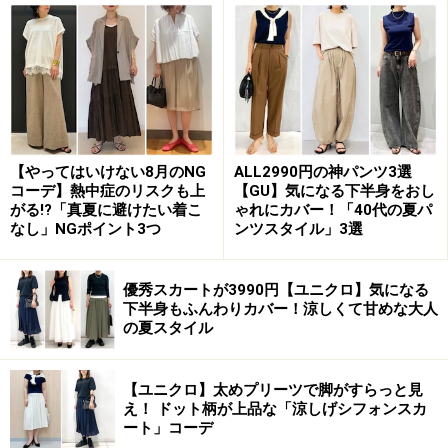
2. おしゃれも叶う撥水生地のロングスカー
ト
撥水加工のスカートなら雨対策もおしゃれも叶う 出典：
【やってはいけない8月のNG
ALL2990円の神パンツ3選
WEAR
コーデ】熱中症のリスクも上
【GU】気になる下半身をおし
がる!?「真夏に避けたい着こ
ゃれにカバー！「40代の夏パ
ロングスカートは雨の日は裾が濡れてしまいそうで、通
なし」NGポイント3つ
ンツスタイル」3選
常なら避けるアイテムですよね。でも、今は撥水加工が
されている高機能のロングスカートも登場しているの
優秀スカートが3990円【ユニクロ】気になる
下半身もふんわりカバー！涼しくて甘めな大人
で、スカート派は注目。
の夏スタイル
スカートはパンツより空気の通りがいいので、空気がこ
【ユニクロ】太めプリーツで脚がすらっと見
もらないのも嬉しいポイント。写真のように撥水加工の
え！ ドット柄が上品な「涼しげシフォンスカ
スカートにレインブーツを合わせると、おしゃれ見えは
ート」コーデ