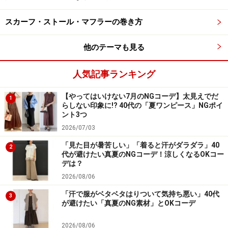
帰宅時には天気が崩れそうという時や、雨上がりで地面
スカーフ・ストール・マフラーの巻き方
が濡れている時など、本格的な雨対策をするほどではな
他のテーマも見る
いけれどちょっと気になる、という時にも一足あると気
軽に履けてとっても便利。足が濡れて冷えてしまう、靴
人気記事ランキング
が湿ってしまった、という不快なシーンも避けられて、
ストレスフリーで過ごせます。
【やってはいけない7月のNGコーデ】太見えでだ
1
らしない印象に!? 40代の「夏ワンピース」NGポイ
ント3つ
2026/07/03
「見た目が暑苦しい」「着ると汗がダラダラ」40
2
代が避けたい真夏のNGコーデ！涼しくなるOKコー
デは？
2026/08/06
「汗で服がベタベタはりついて気持ち悪い」40代
3
が避けたい「真夏のNG素材」とOKコーデ
2026/08/06