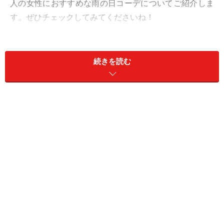
人の女性におすすめな雨の日コーデについてご紹介しま
す。ぜひチェックしてみてくださいね！
1. ショート丈のマウンテンパーカは雨でも
続きを読む
晴れでも万能
撥水加工がされているベージュのショート丈マウンテンパー
カはとにかく万能 出典：WEAR