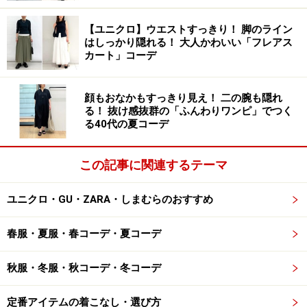
もちろん、雨対策も完璧です。
【ユニクロ】ウエストすっきり！ 脚のライン
はしっかり隠れる！ 大人かわいい「フレアス
カート」コーデ
3. フラットタイプのレインシューズなら普
段履きにも
顔もおなかもすっきり見え！ 二の腕も隠れ
る！ 抜け感抜群の「ふんわりワンピ」でつく
る40代の夏コーデ
フラットタイプのレインシューズなら普段履きにも取り入れ
この記事に関連するテーマ
られる 出典：WEAR
「レインシューズ」と聞くと長靴のようなイメージが強
ユニクロ・GU・ZARA・しまむらのおすすめ
いですが、今は写真のようなフラットシューズ型のおし
春服・夏服・春コーデ・夏コーデ
ゃれなレインシューズもたくさん出ています。「レイン
ブーツだとコーデを選んでしまう」「職場には履いてい
秋服・冬服・秋コーデ・冬コーデ
けない」という働く大人の女性でも、普段履きのような
フラット型なら取り入れやすくておすすめです。
定番アイテムの着こなし・選び方