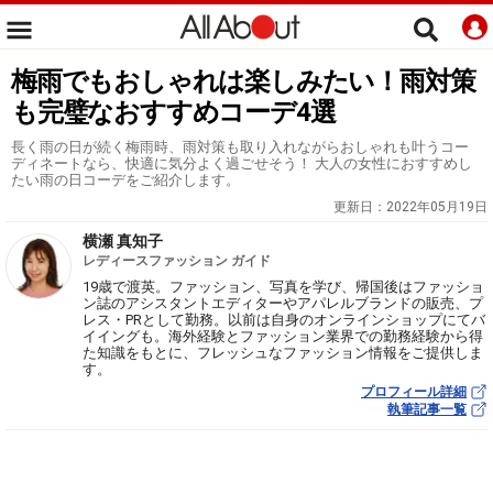
梅雨でもおしゃれは楽しみたい！雨対策
も完璧なおすすめコーデ4選
長く雨の日が続く梅雨時、雨対策も取り入れながらおしゃれも叶うコー
ディネートなら、快適に気分よく過ごせそう！ 大人の女性におすすめし
たい雨の日コーデをご紹介します。
更新日：
2022年05月19日
横瀬 真知子
レディースファッション ガイド
19歳で渡英。ファッション、写真を学び、帰国後はファッショ
ン誌のアシスタントエディターやアパレルブランドの販売、プ
レス・PRとして勤務。以前は自身のオンラインショップにてバ
イイングも。海外経験とファッション業界での勤務経験から得
た知識をもとに、フレッシュなファッション情報をご提供しま
す。
プロフィール詳細
執筆記事一覧