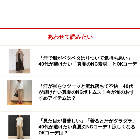
さらっとしたポリエステル100％素材で、しっかり裏地
も付いているので透ける心配もないのが◎。シワになり
にくいので扱いやすく、雨が降ったり、夏のように暑い
日があったりと天気が変わりやすいこの時期も、ストレ
あわせて読みたい
スなくはくことができます。
「汗で服がベタベタはりついて気持ち悪い」
40代が避けたい「真夏のNG素材」とOKコーデ
「汗が脚をツツーッと流れ落ちて不快」40代
が避けたい真夏のNGボトムス！今が旬のおす
すめアイテムは？
「見た目が暑苦しい」「着ると汗がダラダラ」
40代が避けたい真夏のNGコーデ！涼しくなる
OKコーデは？