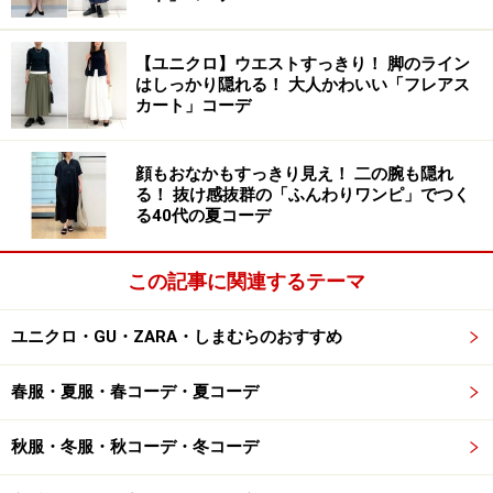
見え度もアップ。サイドから見た時もスカート部分に動
きがありながら、ふんわり膨らみすぎるのを防いでくれ
【ユニクロ】ウエストすっきり！ 脚のライン
ます。ガーリーになりすぎず、大人がスマートにはける
はしっかり隠れる！ 大人かわいい「フレアス
ドットスカートは嬉しいですよね。
カート」コーデ
顔もおなかもすっきり見え！ 二の腕も隠れ
いろんなトップスに馴染みやすくコーデが
る！ 抜け感抜群の「ふんわりワンピ」でつく
る40代の夏コーデ
組みやすい
この記事に関連するテーマ
ユニクロ・GU・ZARA・しまむらのおすすめ
少し袖のふくらんだ白のコットンTブラウスで清潔感のある
モノトーンコーデに
春服・夏服・春コーデ・夏コーデ
こちらの「ドットプリントアシンメトリーティアードス
カート」は、トップス次第でいろいろなコーデを楽しめ
秋服・冬服・秋コーデ・冬コーデ
ます。例えば、写真のように少し袖が丸くふくらんだ白