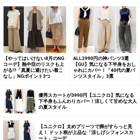
ゆったりしたサイズのトップスと合わせても自然に着られる
のが大人向け
ウエストは総ゴムなので着脱も楽チン。軽くギャザーが
入っていて横に広がりすぎず、きれいに落ちるのがきれ
いめ見えするポイント。写真のようにゆったりしたサイ
【やってはいけない8月のNG
ALL2990円の神パンツ3選
コーデ】熱中症のリスクも上
【GU】気になる下半身をおし
ズのトップスと合わせても、バランスよく着られます。
がる!?「真夏に避けたい着こ
ゃれにカバー！「40代の夏パ
なし」NGポイント3つ
ンツスタイル」3選
優秀スカートが3990円【ユニクロ】気になる
アシンメトリーに入った切り替えのおかげで甘すぎない印象
下半身もふんわりカバー！涼しくて甘めな大人
に
の夏スタイル
そしてもう一つ注目したいのが、フレアシルエットのロ
ングスカートに、さらに斜めにアシンメトリーの切り替
【ユニクロ】太めプリーツで脚がすらっと見
え！ ドット柄が上品な「涼しげシフォンスカ
えが入っているところ。この切り替えがあることで、高
ート」コーデ