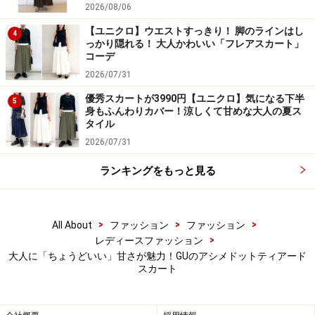
2026/08/06
【ユニクロ】ウエストすっきり！ 脚のラインはし
気になる方はぜひ手に取ってみてくださいね！
4
っかり隠れる！ 大人かわいい「フレアスカート」
コーデ
※記事内容は執筆時点のものです。最新の内容をご確認くださ
2026/07/31
い。
優秀スカートが3990円【ユニクロ】気になる下半
5
身もふんわりカバー！涼しくて甘めな大人の夏ス
タイル
【編集部おすすめの購入サイト】
2026/07/31
Amazonで人気のレディースファッションをチェッ
ランキングをもっと見る
ク！
楽天市場で人気のレディースファッションをチェ
>
>
>
All About
ファッション
ファッション
ック！
>
レディースファッション
大人に「ちょうどいい」甘さが魅力！GUのアシメドットティアード
スカート