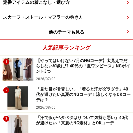
定番アイテムの着こなし・選び方
のコットンTブラウスを合わせると、清潔感のある甘め
のモノトーンコーデに。
スカーフ・ストール・マフラーの巻き方
他のテーマも見る
リネンジャケットなど、辛口のアイテムとも相性よし
人気記事ランキング
シンプルな白のインナーにベージュのリネンジャケット
を合わせると、すっきりきれいめなコーデに。
【やってはいけない7月のNGコーデ】太見えでだ
1
らしない印象に!? 40代の「夏ワンピース」NGポイ
ント3つ
夏になったら、フィット感のあるノースリーブTシャツ
2026/07/03
などを合わせるのもおすすめ。また同じブラックのシン
プルなトップスを合わせれば、ワンピース風の着こなし
「見た目が暑苦しい」「着ると汗がダラダラ」40
2
代が避けたい真夏のNGコーデ！涼しくなるOKコー
も楽しめます。
デは？
2026/08/06
スカートが広がりすぎないのでカジュアルすぎず、程よ
「汗で服がベタベタはりついて気持ち悪い」40代
3
い甘さでいろんなトップスに合わせられるのでコスパの
が避けたい「真夏のNG素材」とOKコーデ
面でも一押しです。