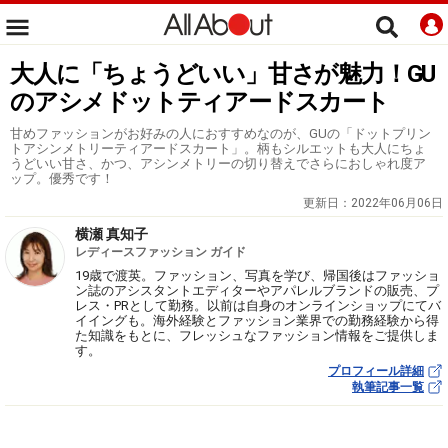
大人に「ちょうどいい」甘さが魅力！GU
のアシメドットティアードスカート
甘めファッションがお好みの人におすすめなのが、GUの「ドットプリン
トアシンメトリーティアードスカート」。柄もシルエットも大人にちょ
うどいい甘さ、かつ、アシンメトリーの切り替えでさらにおしゃれ度ア
ップ。優秀です！
更新日：
2022年06月06日
横瀬 真知子
レディースファッション ガイド
19歳で渡英。ファッション、写真を学び、帰国後はファッショ
ン誌のアシスタントエディターやアパレルブランドの販売、プ
レス・PRとして勤務。以前は自身のオンラインショップにてバ
イイングも。海外経験とファッション業界での勤務経験から得
た知識をもとに、フレッシュなファッション情報をご提供しま
す。
プロフィール詳細
執筆記事一覧