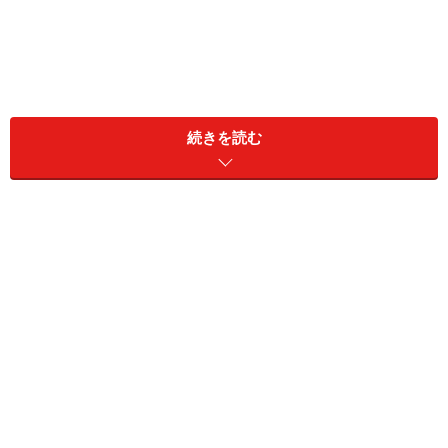
続きを読む
アシンメトリーの切り替えでおしゃれ度＆
高見え度がアップ
GU ドットプリントアシンメトリーティアードスカート
1990円（税込）
GUの「ドットプリントアシンメトリーティアードスカー
ト」は、細かなドットが上品で、大人可愛い印象のスカ
ート。