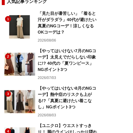
人気記事ランキング
「見た目が暑苦しい」「着ると
1
汗がダラダラ」40代が避けたい
真夏のNGコーデ！涼しくなる
OKコーデは？
2026/08/06
【やってはいけない7月のNGコ
2
ーデ】太見えでだらしない印象
に!? 40代の「夏ワンピース」
NGポイント3つ
2026/07/03
【やってはいけない8月のNGコ
3
ーデ】熱中症のリスクも上が
る!?「真夏に避けたい着こな
し」NGポイント3つ
2026/08/03
【ユニクロ】ウエストすっき
4
り！ 脚のラインはしっかり隠れ