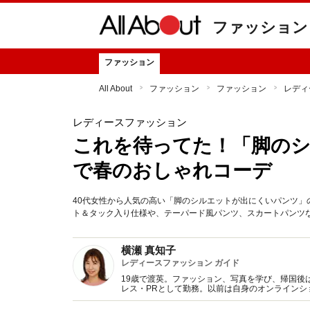
ファッション
ファッション
All About
ファッション
ファッション
レディ
レディースファッション
これを待ってた！「脚の
で春のおしゃれコーデ
40代女性から人気の高い「脚のシルエットが出にくいパンツ」
ト＆タック入り仕様や、テーパード風パンツ、スカートパンツ
横瀬 真知子
レディースファッション ガイド
19歳で渡英。ファッション、写真を学び、帰国後
レス・PRとして勤務。以前は自身のオンライン
得た知識をもとに、フレッシュなファッション情