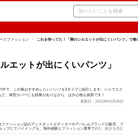
ースファッション
これを待ってた！「脚のシルエットが出にくいパンツ」で春
シルエットが出にくいパンツ」
の中で、この春おすすめしたいパンツを3タイプご紹介します。ハイウエス
など、体型カバーにも効果がありながら、はき心地も抜群です！
更新日：2022年03月28日
はファッション誌のアシスタントエディターやアパレルブランドの販売、プ
ショップにてバイイングも。海外経験とファッション業界での勤務経験から
...続きを読む
報をご提供します。