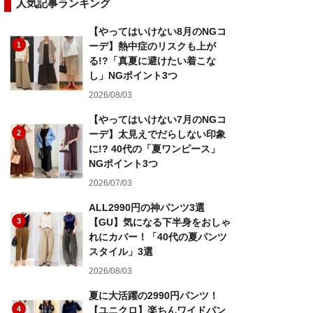
人気記事ランキング
【やってはいけない8月のNGコ
1
ーデ】熱中症のリスクも上が
る!?「真夏に避けたい着こな
し」NGポイント3つ
2026/08/03
【やってはいけない7月のNGコ
2
ーデ】太見えでだらしない印象
に!? 40代の「夏ワンピース」
NGポイント3つ
2026/07/03
ALL2990円の神パンツ3選
3
【GU】気になる下半身をおしゃ
れにカバー！「40代の夏パンツ
スタイル」3選
2026/08/03
夏に大活躍の2990円パンツ！
4
【ユニクロ】楽ちんワイドパン