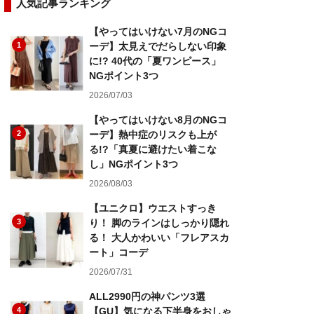
人気記事ランキング
【やってはいけない7月のNGコ
1
ーデ】太見えでだらしない印象
に!? 40代の「夏ワンピース」
NGポイント3つ
2026/07/03
【やってはいけない8月のNGコ
2
ーデ】熱中症のリスクも上が
る!?「真夏に避けたい着こな
し」NGポイント3つ
2026/08/03
【ユニクロ】ウエストすっき
3
り！ 脚のラインはしっかり隠れ
る！ 大人かわいい「フレアスカ
ート」コーデ
2026/07/31
ALL2990円の神パンツ3選
4
【GU】気になる下半身をおしゃ