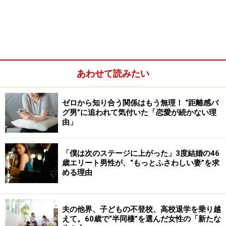
あわせて読みたい
ゼロから知り合う関係はもう無理！ “距離感バ
グ男”に追われて気付いた「恋愛が続かない理
由」
「新しく好きな人ができると、もうずっとその人と一緒
にいたいと思ってしまうんですよ。だから離婚するしか
なくなる。そこから裸一貫、また一生懸命仕事をする。
「僕は次のステージに上がった」3度結婚の46
歳エリート男性が、“もっとふさわしい妻”を求
その繰り返し。僕、財産なんて何もないんです。我なが
める理由
らバカだなと思うけど、素敵な女性を見ると話したいと
思うし、話が合えばもっと会いたいと思うし……」
夫の他界、子どもの不登校、高校退学を乗り越
えて。60歳で“半同棲”を選んだ女性の「新たな
つまりは自分に正直なのだろう。だがそのたびに「損を