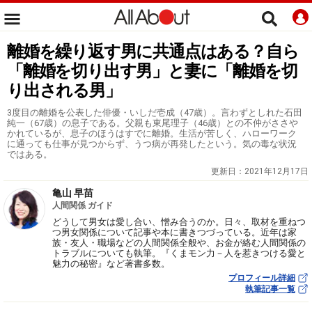
離婚を繰り返す男に共通点はある？自ら
「離婚を切り出す男」と妻に「離婚を切
り出される男」
3度目の離婚を公表した俳優・いしだ壱成（47歳）。言わずとしれた石田
純一（67歳）の息子である。父親も東尾理子（46歳）との不仲がささや
かれているが、息子のほうはすでに離婚。生活が苦しく、ハローワーク
に通っても仕事が見つからず、うつ病が再発したという。気の毒な状況
ではある。
更新日：
2021年12月17日
亀山 早苗
人間関係 ガイド
どうして男女は愛し合い、憎み合うのか。日々、取材を重ねつ
つ男女関係について記事や本に書きつづっている。近年は家
族・友人・職場などの人間関係全般や、お金が絡む人間関係の
トラブルについても執筆。『くまモン力－人を惹きつける愛と
魅力の秘密』など著書多数。
プロフィール詳細
執筆記事一覧