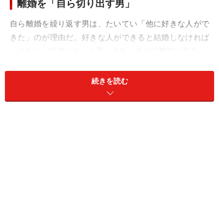
離婚を「自ら切り出す男」
自ら離婚を繰り返す男は、たいてい「他に好きな人がで
きた」のが理由だ。好きな人ができると結婚しなければ
いけない、結婚したいと思い込み、すぐに離婚に走る。
経済的に困っていないのが特徴で、「離婚するたびに一
続きを読む
文無しになる」と苦笑する男性に話を聞いたこともあ
る。彼、サダオさん（55歳）は会社を経営しているが、
経営者としては実直で、派手に商売を広げることはせ
ず、足下を見て仕事をしていると言う。それなのに50代
半ばで4回目の離婚をした。そのつど、身の回りのもの
だけもって自分が家を出ていくのだ。もちろん、その裏
には必ず好きになった女性がいる。