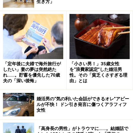
生き方」
している」と笑った。今回が最後だからともうじき5回
目の結婚をする。こういう人は自力で完結しているし、
妻だった女性たちから恨まれているわけでもない。
離婚を「切り出される男」
「定年後に夫婦で海外旅行が
「小さい男！」35歳女性
したい」妻の夢は突然絶た
を“浪費家認定”した婚活男
れ……。貯蓄を優先した70歳
性。その「貧乏くさすぎる理
夫の「深い後悔」
由」とは
一方、妻から離婚を切り出されることが続く男性はどう
だろう。
婚活男の“気の利いた会話ができるオレ”アピー
ルが不快！ ドン引き発言に傷つくアラフィフ
「私はバツ2の男性と結婚したんですが、3年ほど暮らし
女性
ているうちに、前の妻たちが離婚したいと思った気持ち
がよくわかりました。いい人なんだけど金遣いが荒すぎ
「高身長の男性」がトラウマに……。結婚話で
る。それも、みんなに奢ってしまうんです。見栄を張り