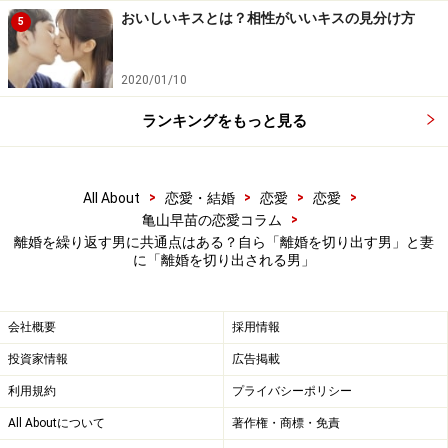
おいしいキスとは？相性がいいキスの見分け方
たんです。私は自分の人生に対して強気で生きていきた
5
いというだけで、パートナーに強い言葉を投げつけたり
するタイプではありません。ただ、結婚直後、夫がリス
2020/01/10
トラされそうになったんですよ。そのときは辞めるな、
ランキングをもっと見る
会社にしがみつけと叱咤激励しました。いろいろ策も練
って、結局、夫は生き残れたんですが、それ以来、私の
言うことを絶対視するようになって……。これ、意外とう
>
>
>
>
All About
恋愛・結婚
恋愛
恋愛
っとうしいんです（笑）」
>
亀山早苗の恋愛コラム
離婚を繰り返す男に共通点はある？自ら「離婚を切り出す男」と妻
に「離婚を切り出される男」
カオルさん（42歳）は、38歳のとき9歳の息子を連れて
再婚した。夫はカオルさんのたくましさが好きだったの
だろうけれど、その後はやたらと従順な人になってしま
会社概要
採用情報
った。一緒にいても刺激もなければ、生き方を敬うこと
投資家情報
広告掲載
もできない。
利用規約
プライバシーポリシー
All Aboutについて
著作権・商標・免責
「彼はもともと強気な人ではなかったんですね。誰かに