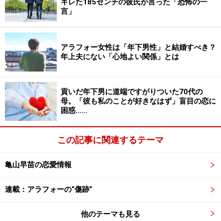
キレた185センチの彼氏が言った「恐怖の一
たい気持ちと、寂しがり屋だから奢って友だちでいても
言」
らいたい気持ちがあるんだと思う。夫にそれを指摘した
ら、『だってみんな時間を作って集まってくれるんだ
アラフォー女性は「年下男性」と結婚すべき？
よ。奢りたくなっちゃうじゃないか』と言っていまし
年上夫にない「心地よい関係」とは
た。奢らなくても友だちでいてくれる人が本当の友だち
なんだよと言うと涙ぐんでいましたね。夫は小・中学校
貢いだ年下男に道端ですがりついた70代の
でいじめにあったトラウマを引きずっていたようです」
母。「彼も私のことが好きなはず」盲目の恋に
困惑……
そう言うのはイズミさん（38歳）だ。10歳年上の夫のつ
らさは理解できたが、ろくに生活費も負担しないような
この記事に関連するテーマ
男性と一緒にいるのは5年が限界だった。
亀山早苗の恋愛情報
「離婚してからは養育費だけもらっています。彼は娘を
連載：アラフォーの“傷跡”
とてもかわいがっているし、私も友だちとしてつきあう
分にはかまわないので、よく3人で食事をしたり出かけ
他のテーマも見る
たりしています。友人たちからは“変な元夫婦”と言われ