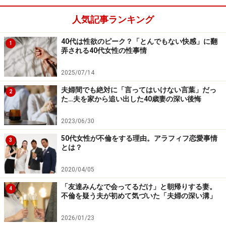
ていますが、ともに生活するのは無理でも、元家族とし
人気記事ランキング
ての関係は築けていると思います」
40代は性欲のピーク？「とんでもない快感」に翻
1
弄される40代女性の性事情
結婚向きではない男性だったということなのかもしれな
い。独身時代と同じような消費生活を望む男性に結婚は
2025/07/14
息苦しいだろう。
夫婦間でも絶対に「言ってはいけない言葉」だっ
2
た…夫を家から追い出した40歳妻の深い後悔
結婚したらとたんにいばり始める男は論外だが、強気の
2023/06/30
女性が好きなのに、一緒に暮らすようになるといじけて
ばかりいる男もいる。
50代女性が不倫をする理由。アラフィフ恋愛事情
3
とは？
「私もバツイチですが、私が強気なので最初の夫は逃げ
2020/04/05
出した（笑）。4年ほど前に『あなたのように強気で明
「友達みんなで会ってるだけ」と朝帰りする妻。
4
るい女性が好き』とアプローチしてきたバツ2の男がい
不倫を疑う夫が初めて気づいた「夫婦の深い溝」
まして。彼自身も強気で生きていくのが理想だと言って
2026/01/23
いたので気が合ったんです。いや、合ったような気がし