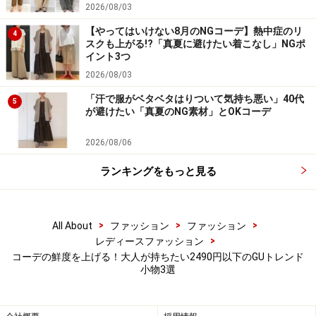
2026/08/03
ー。知的なイメージもあるので、派手に見えたり、子ど
【やってはいけない8月のNGコーデ】熱中症のリ
4
もっぽくなってしまうこともなく、自然に取り入れられ
スクも上がる!?「真夏に避けたい着こなし」NGポ
るんです。
イント3つ
2026/08/03
冬はつい暗い色使いが増えてしまう、カラーアイテムを
「汗で服がベタベタはりついて気持ち悪い」40代
5
が避けたい「真夏のNG素材」とOKコーデ
持ったことがない、という人は特に一度持ってみてほし
いアイテムです。
2026/08/06
ランキングをもっと見る
一気にコーデの鮮度が上がるジーユーの優秀トレンド小
物、ぜひチェックしてみてくださいね！
>
>
>
※記事内容は執筆時点のものです。最新の内容をご確認くださ
All About
ファッション
ファッション
い。
>
レディースファッション
コーデの鮮度を上げる！大人が持ちたい2490円以下のGUトレンド
小物3選
【編集部おすすめの購入サイト】