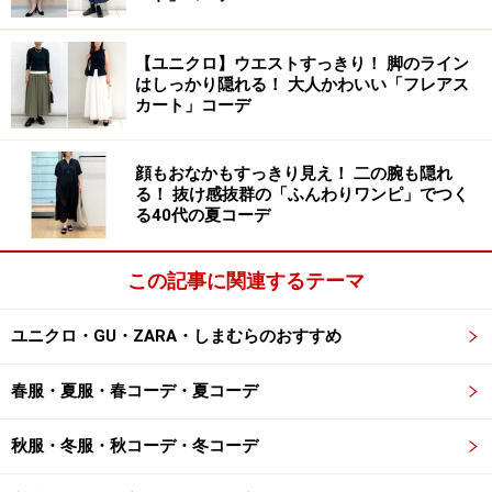
って使いやすく、収納力も◎。
【ユニクロ】ウエストすっきり！ 脚のライン
ベルトの長さは調整可能なので、肩掛けにも斜め掛けに
はしっかり隠れる！ 大人かわいい「フレアス
カート」コーデ
も対応可能。コートや厚めのニットの上から斜め掛けし
てもアクセントになり、おしゃれに見せてくれそうで
す。
顔もおなかもすっきり見え！ 二の腕も隠れ
る！ 抜け感抜群の「ふんわりワンピ」でつく
る40代の夏コーデ
カラバリは写真のブラック、ダークオレンジ、ベージュ
と落ち着いた色合いの3色。金具も小さめなので高見え
この記事に関連するテーマ
感があり、大人コーデにもフィットします。レザータッ
チ素材は汚れにくく、雨の日なども気軽に使えるのもメ
ユニクロ・GU・ZARA・しまむらのおすすめ
リットですよね。
春服・夏服・春コーデ・夏コーデ
秋服・冬服・秋コーデ・冬コーデ
3. グリーンをポイントに効かせたコーデで
鮮度アップ