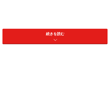
1. 大人コーデにマッチしやすいパイソン柄
続きを読む
ローファー
ジーユー ビットローファー 2490円（税込）
歩きやすいフラットシューズで、大人の女性が欲しい程
よいきちんと感も叶うおすすめシューズがジーユーの
「ビットローファー」です。細身のシルエットで、金具
の部分も小ぶりなので、きれいめに履けるのが大人向け
なポイント。