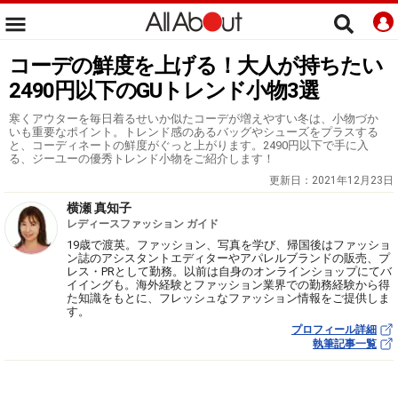
コーデの鮮度を上げる！大人が持ちたい
2490円以下のGUトレンド小物3選
寒くアウターを毎日着るせいか似たコーデが増えやすい冬は、小物づか
いも重要なポイント。トレンド感のあるバッグやシューズをプラスする
と、コーディネートの鮮度がぐっと上がります。2490円以下で手に入
る、ジーユーの優秀トレンド小物をご紹介します！
更新日：
2021年12月23日
横瀬 真知子
レディースファッション ガイド
19歳で渡英。ファッション、写真を学び、帰国後はファッショ
ン誌のアシスタントエディターやアパレルブランドの販売、プ
レス・PRとして勤務。以前は自身のオンラインショップにてバ
イイングも。海外経験とファッション業界での勤務経験から得
た知識をもとに、フレッシュなファッション情報をご提供しま
す。
プロフィール詳細
執筆記事一覧