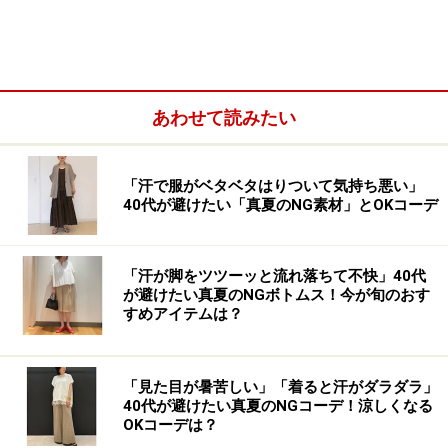
ジャージ素材のライニングや低反発でふかふかな中敷
き、クッション性のある裏地などこだわって作られてい
るので、履き心地も快適！ 2490円というプチプラなの
に、抗菌防臭機能が付いているのも嬉しいですよね。
あわせて読みたい
「汗で服がベタベタはりついて気持ち悪い」
40代が避けたい「真夏のNG素材」とOKコーデ
「汗が脚をツツーッと流れ落ちて不快」40代
が避けたい真夏のNGボトムス！今が旬のおす
すめアイテムは？
「見た目が暑苦しい」「着ると汗がダラダラ」
40代が避けたい真夏のNGコーデ！涼しくなる
OKコーデは？