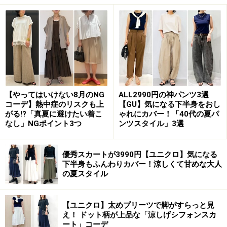
カラバリは3色あり、無地はオフホワイトとブラック。
写真のパイソン柄は、ベーシック色にも派手色にも馴染
みがよく、シンプルなコーデのポイントにもなってくれ
るので特におすすめです。
2. ミニマルなシルエットがおしゃれなショ
【やってはいけない8月のNG
ALL2990円の神パンツ3選
ルダーバッグ
コーデ】熱中症のリスクも上
【GU】気になる下半身をおし
がる!?「真夏に避けたい着こ
ゃれにカバー！「40代の夏パ
なし」NGポイント3つ
ンツスタイル」3選
優秀スカートが3990円【ユニクロ】気になる
ジーユー レザータッチワンショルダーバッグ 2490円（税
下半身もふんわりカバー！涼しくて甘めな大人
込）（※一部店舗およびオンラインストアのみ販売）
の夏スタイル
「レザータッチワンショルダーバッグ」は丸みのあるミ
【ユニクロ】太めプリーツで脚がすらっと見
ニマルなシルエットがおしゃれな一押しバッグ。薄型に
え！ ドット柄が上品な「涼しげシフォンスカ
見えますが、8.7cmのマチ部分もあり、内ポケットもあ
ート」コーデ