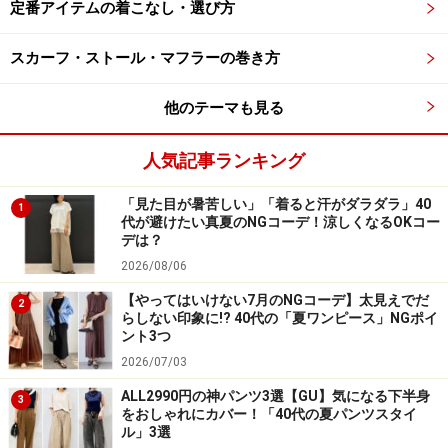
定番アイテムの着こなし・選び方
スカーフ・ストール・マフラーの巻き方
ジーユー 2wayワンショルダーミニバッグ 1990円（税
他のテーマも見る
込）
人気記事ランキング
いつものコーデも、差し色をプラスするとぱっと明るく
見え、おしゃれ度もアップします。この冬なら引き続き
「見た目が暑苦しい」「着ると汗がダラダラ」40
1
人気のグリーンを取り入れるのがおすすめ。ジーユーの
代が避けたい真夏のNGコーデ！涼しくなるOKコー
デは？
「2wayワンショルダーミニバッグ」は、程よいサイズ感
2026/08/06
と鮮やかなグリーンで大人の女性にも一押しのアイテム
【やってはいけない7月のNGコーデ】太見えでだ
です。
2
らしない印象に!? 40代の「夏ワンピース」NGポイ
ント3つ
「カラーバッグは合わせにくそう」と感じる人も多いか
2026/07/03
もしれませんが、グリーンは冬に着ることの多い黒やグ
ALL2990円の神パンツ3選【GU】気になる下半身
3
をおしゃれにカバー！「40代の夏パンツスタイ
レー、ブラウンやネイビー、カーキなどほとんどのベー
ル」3選
シックカラーに合うので、差し色として使いやすいカラ