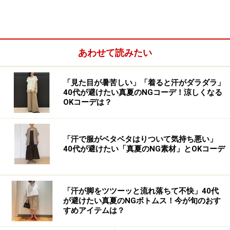
あわせて読みたい
「見た目が暑苦しい」「着ると汗がダラダラ」
40代が避けたい真夏のNGコーデ！涼しくなる
OKコーデは？
「汗で服がベタベタはりついて気持ち悪い」
40代が避けたい「真夏のNG素材」とOKコーデ
シンプルにニットと合わせて素材感のミックスを楽しんで
出典：StyleHint
「汗が脚をツツーッと流れ落ちて不快」40代
素材は100％ポリエステルの軽量で繊細なシフォン素
が避けたい真夏のNGボトムス！今が旬のおす
すめアイテムは？
材。軽やかな雰囲気なので、今なら写真のようにニット
やブーツを合わせて重さと軽さをミックスさせたコーデ