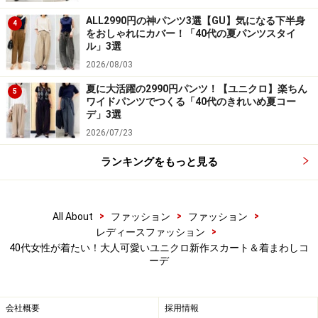
もう少し暖かくなったら、カットソーなどを合わせて春
ALL2990円の神パンツ3選【GU】気になる下半身
4
夏仕様のコーデに。サイドのジップアップで開け閉めす
をおしゃれにカバー！「40代の夏パンツスタイ
ル」3選
る仕様で、ポケットも含めウエストまわりがクリーンな
2026/08/03
デザインなので、インナーをウエストインしてもすっき
り。腰の位置も高く見せてくれて、スタイルアップ効果
夏に大活躍の2990円パンツ！【ユニクロ】楽ちん
5
ワイドパンツでつくる「40代のきれいめ夏コー
も期待できます。
デ」3選
2026/07/23
ユニクロの新作スカートで作るコーディネート、ぜひ参
ランキングをもっと見る
考にしてみてくださいね！
※記事内容は執筆時点のものです。最新の内容をご確認くださ
い。
>
>
>
All About
ファッション
ファッション
>
レディースファッション
40代女性が着たい！大人可愛いユニクロ新作スカート＆着まわしコ
【編集部おすすめの購入サイト】
ーデ
Amazonで人気のレディースファッションをチェッ
ク！
会社概要
採用情報