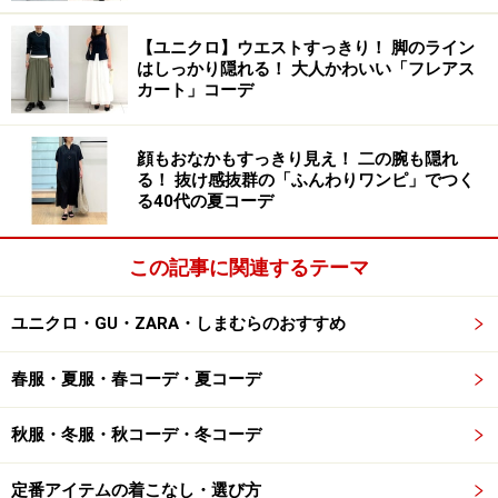
ですよね。
【ユニクロ】ウエストすっきり！ 脚のライン
はしっかり隠れる！ 大人かわいい「フレアス
カート」コーデ
2. きれいなAラインシルエットが可愛いフ
レアスカート
顔もおなかもすっきり見え！ 二の腕も隠れ
る！ 抜け感抜群の「ふんわりワンピ」でつく
る40代の夏コーデ
この記事に関連するテーマ
ユニクロ ストレッチコットンブレンド サーキュラースカ
ート 3990円（税込）
ユニクロ・GU・ZARA・しまむらのおすすめ
きれいなAラインシルエットが目を惹く「ストレッチコ
ットンブレンド サーキュラースカート」。程よいフレア
春服・夏服・春コーデ・夏コーデ
感が女性らしく、大人可愛いコーデが楽しめるアイテム
です。
秋服・冬服・秋コーデ・冬コーデ
ハリ感がありきれいめ見えしながら、ストレッチも効い
定番アイテムの着こなし・選び方