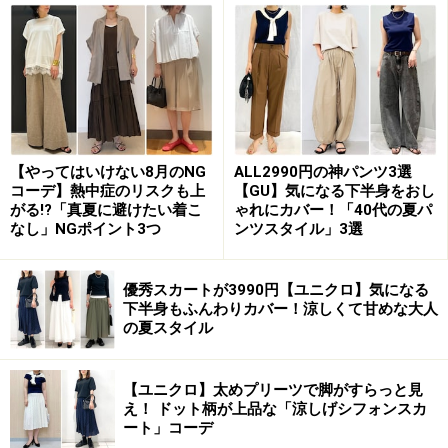
ィネートがおすすめ。シックな配色で甘さを控えた、お
しゃれで大人可愛いコーデの完成です。
ダウンベストのカジュアル感とスカートのフェミニンさも好
相性 出典：StyleHint
【やってはいけない8月のNG
ALL2990円の神パンツ3選
コーデ】熱中症のリスクも上
【GU】気になる下半身をおし
がる!?「真夏に避けたい着こ
ゃれにカバー！「40代の夏パ
またプリーツスカートはボーダーニットやダウンベスト
なし」NGポイント3つ
ンツスタイル」3選
などのカジュアルなアイテムを大人っぽく着るのにも効
果的。パンツだとラフになりすぎてしまうところを、女
優秀スカートが3990円【ユニクロ】気になる
性らしさのあるおしゃれコーデに仕上げてくれる、おす
下半身もふんわりカバー！涼しくて甘めな大人
すめの組み合わせです。
の夏スタイル
重く、迫力が出やすい黒のロングスカートでも、この透
【ユニクロ】太めプリーツで脚がすらっと見
け感のある素材と動きのあるデザインなら、抜け感のあ
え！ ドット柄が上品な「涼しげシフォンスカ
ート」コーデ
るおしゃれコーデが簡単に楽しめるのも嬉しいポイント