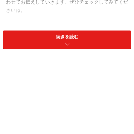
わせてお伝えしていきます。ぜひチェックしてみてくだ
さいね。
1. 揺れ感がきれいな進化系プリーツスカー
続きを読む
ト
ユニクロ プリーツスカート 3990円（税込）
歩くたびにひらひらと動き、揺れ感がきれいなユニクロ
の新作「プリーツスカート」。定番のプリーツではな
く、ウエストからヒップまでは幅が細かいプリーツ、裾
にかけては少し幅の広いプリーツの2段仕様になってい
て、腰まわりをすっきり見せてくれます。