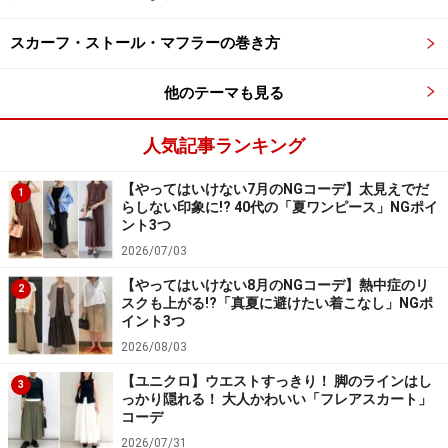
ているコットンブレンド素材を使用していて、はき心地
スカーフ・ストール・マフラーの巻き方
も楽チン。
他のテーマも見る
人気記事ランキング
ラインのきれいなフレアスカートでボーダーニットも大人っ
ぽく 出典：StyleHint
【やってはいけない7月のNGコーデ】太見えでだ
1
らしない印象に!? 40代の「夏ワンピース」NGポイ
寒い時期には、ニットやブーツと合わせて。きれいなフ
ント3つ
レアシルエットが女性らしさをプラスしてくれるので、
2026/07/03
カジュアルに見えやすいボーダーニットコーデも大人っ
【やってはいけない8月のNGコーデ】熱中症のリ
2
ぽく仕上がります。
スクも上がる!?「真夏に避けたい着こなし」NGポ
イント3つ
2026/08/03
【ユニクロ】ウエストすっきり！ 脚のラインはし
3
ウエストまわりがクリーンなデザインなので、インナーをイ
っかり隠れる！ 大人かわいい「フレアスカート」
ンしても◎ 出典：StyleHint
コーデ
2026/07/31