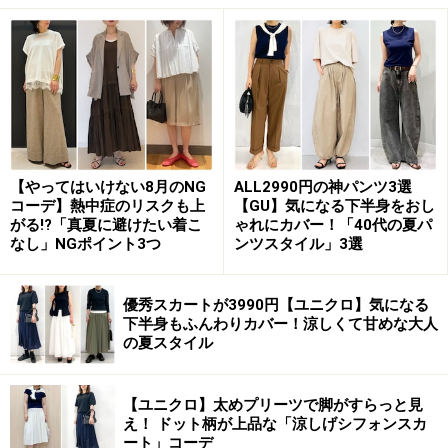
メンズアイテムで、女性でも程よくゆったり着られます 出
典：StyleHint
写真ではMサイズを着用していますが、程よいゆとりが
あり、女性でも自然に着られるサイズ感。パンツにもス
【やってはいけない8月のNG
ALL2990円の神パンツ3選
カートにも合わせやすい丈感に仕上がっています。今年
コーデ】熱中症のリスクも上
【GU】気になる下半身をおし
がる!?「真夏に避けたい着こ
ゃれにカバー！「40代の夏パ
らしいウェーブキルトで、今っぽさも楽しめるアウター
なし」NGポイント3つ
ンツスタイル」3選
です。
優秀スカートが3990円【ユニクロ】気になる
下半身もふんわりカバー！涼しくて甘めな大人
2. あったかフリース素材をきれいめシルエ
の夏スタイル
ットで
【ユニクロ】太めプリーツで脚がすらっと見
え！ ドット柄が上品な「涼しげシフォンスカ
ート」コーデ