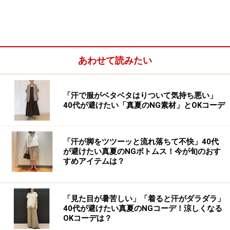
あわせて読みたい
ユニクロの「ウルトラライトダウンウェーブキルトジャ
ケット」は、男女兼用のユニセックスアイテムですが、
「汗で服がベタベタはりついて気持ち悪い」
40代が避けたい「真夏のNG素材」とOKコーデ
薄く、軽くて暖かいので女性にもぴったり。ダウンジャ
ケットは重量やボリュームがあると着ていて疲れてしま
うこともありますが、こちらはとても着心地がいいの
「汗が脚をツツーッと流れ落ちて不快」40代
で、ぜひ女性にも取り入れてほしいアウターです。
が避けたい真夏のNGボトムス！今が旬のおす
すめアイテムは？
注目したいポイントは、フロント部分がボタン式にアッ
プデートされていること。開閉しやすく、カーディガン
「見た目が暑苦しい」「着ると汗がダラダラ」
のようにさらっと羽織れるので、デイリーに取り入れや
40代が避けたい真夏のNGコーデ！涼しくなる
OKコーデは？
すいんです。