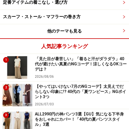
ズを選べば、着丈も長めになるのでお好みに合わせて選
定番アイテムの着こなし・選び方
んでみて。とにかく軽くて暖かく、ついつい手が伸びて
スカーフ・ストール・マフラーの巻き方
しまいそうなアイテムです。
他のテーマも見る
3. きれいめなのにあったかい！ ユニクロ暖
人気記事ランキング
パン
「見た目が暑苦しい」「着ると汗がダラダラ」40
1
代が避けたい真夏のNGコーデ！涼しくなるOKコー
デは？
2026/08/06
ユニクロ ヒートテックスマートスリムストレートパンツ
【やってはいけない7月のNGコーデ】太見えでだ
3990円（税込）
2
らしない印象に!? 40代の「夏ワンピース」NGポイ
ント3つ
「ヒートテックスマートスリムストレートパンツ」は働
2026/07/03
く女性にもぴったりのセンタープレス入りきれいめパン
ALL2990円の神パンツ3選【GU】気になる下半身
ツです。2WAYストレッチ素材を使用していてはき心地
3
をおしゃれにカバー！「40代の夏パンツスタイ
も抜群。その上、ヒートテック機能が付いていて、発
ル」3選