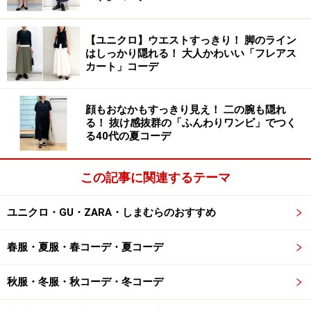
ユニクロ フリース Vネックコート 2990円（税込）
ふわふわでリラックスできるフリース素材をきれいめな
【ユニクロ】ウエストすっきり！ 脚のライン
はしっかり隠れる！ 大人かわいい「フレアス
シルエットに落とし込んだあったかアイテムが、ユニク
カート」コーデ
ロの「フリース Vネックコート」です。
顔もおなかもすっきり見え！ 二の腕も隠れ
ジップアップのデザインだとスポーティーに見えやすい
る！ 抜け感抜群の「ふんわりワンピ」でつく
ですが、写真のようなコート風のデザインだと、よりき
る40代の夏コーデ
れいめな印象で着られるのが大人向けなポイント。外で
も家でも着やすく、ワンマイルウエアにもぴったり。
この記事に関連するテーマ
2990円というプチプラも魅力です。
ユニクロ・GU・ZARA・しまむらのおすすめ
春服・夏服・春コーデ・夏コーデ
あえてXLサイズを取り入れて着丈も長めに 出典：StyleHint
秋服・冬服・秋コーデ・冬コーデ
写真のコーディネートではXLサイズを着用。大きめサイ