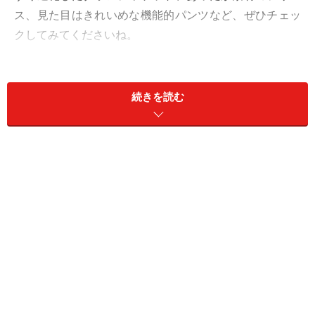
ス、見た目はきれいめな機能的パンツなど、ぜひチェッ
クしてみてくださいね。
1. 開閉しやすいボタン式に進化した新ダウ
続きを読む
ン
ユニクロ ウルトラライトダウンウェーブキルトジャケッ
ト 5990円（税込）