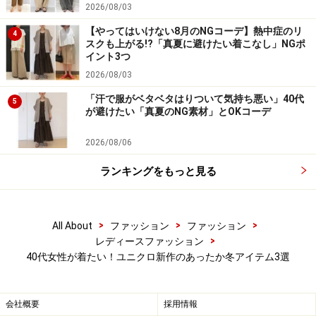
熱、保温効果があるので、冷えやすい下半身をしっかり
2026/08/03
暖めてくれます。
【やってはいけない8月のNGコーデ】熱中症のリ
4
スクも上がる!?「真夏に避けたい着こなし」NGポ
イント3つ
2026/08/03
センタープレス入りできちんと感もありつつヒートテック素
「汗で服がベタベタはりついて気持ち悪い」40代
5
材で暖かい 出典：StyleHint
が避けたい「真夏のNG素材」とOKコーデ
カラバリは5色。中でも写真のブラウンは上品な発色
2026/08/06
で、辛口にもフェミニンにも着られそうな一押しカラー
ランキングをもっと見る
です。ウールライク素材で高見えするので、オンオフで
はきまわすことができ、機能性もデザインも優秀なボト
ムスですよ。
>
>
>
All About
ファッション
ファッション
>
レディースファッション
40代女性が着たい！ユニクロ新作のあったか冬アイテム3選
※商品の在庫状況は日々刻々と変わるため、紹介アイテ
ムが「在庫なし」となる場合もあります。あらかじめご
了承くださいませ。
会社概要
採用情報