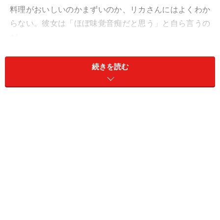
料理がおいしいのかまずいのか、リカさんにはよくわか
らない。彼女は「ほぼ味覚音痴だと思う」と自ら言うの
だ。
「もちろん、甘いとか塩辛いとかはわかりますが、おい
続きを読む
しいってどういうことなのかはっきりつかめないんで
す」
彼女はほとんど手料理を食べずに育った。家が小さな町
工場を経営しており、両親は朝から晩まで身を粉にして
働いていた。
「朝は卵かけご飯を食べて学校へ。給食は楽しみでし
た。他の子がおいしくないと言っていても、私には給食
のすべてがおいしかった。夜は近所の商店で買った惣菜
でご飯。3人きょうだいだったのですが、うちは貧しか