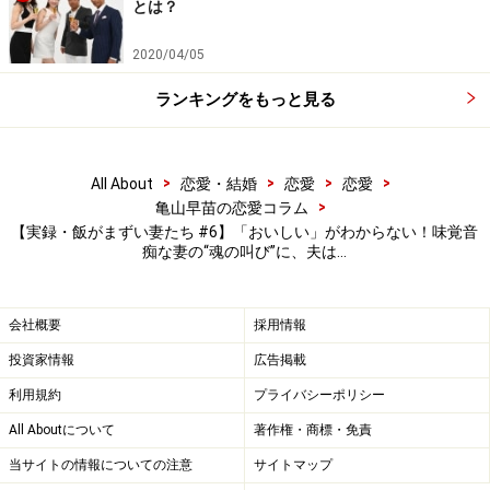
とは？
ひとつあればご飯3杯は食べられる。そういう生活しか
してきていないのだ、と。味の善し悪しもわからない。
2020/04/05
どうにもならない。
ランキングをもっと見る
「魂の叫びでしたよ（笑）。おいしいものを食べに行こ
う、という言い方自体が私にはよくわからないんですか
>
>
>
>
All About
恋愛・結婚
恋愛
恋愛
ら。それがそんなに楽しいことなの？と言いたくなるく
>
亀山早苗の恋愛コラム
らい」
【実録・飯がまずい妻たち #6】「おいしい」がわからない！味覚音
痴な妻の“魂の叫び”に、夫は…
夫は、食事は楽しいものだと言い張った。おいしいもの
を作ったり食べに行ったりするのはうれしいじゃない
会社概要
採用情報
か、と。家族でどこかに出かけるのは大好きなリカさん
投資家情報
広告掲載
だが、一緒に食べれば何でもおいしいとしか思えなかっ
利用規約
プライバシーポリシー
た。
All Aboutについて
著作権・商標・免責
当サイトの情報についての注意
サイトマップ
「わかった、と夫は言いました。それからはほぼ食事は