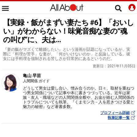
【実録・飯がまずい妻たち #6】「おいし
い」がわからない！味覚音痴な妻の“魂
の叫び”に、夫は…
『妻の飯がマズくて離婚したい』という漫画が話題になっているが、実
際に「料理が苦手」な妻が、「何がいけないのか」と反論している。彼
女には手料理を強制される苦しさが日常的にあるというのだ。
更新日：
2021年11月05日
亀山 早苗
人間関係 ガイド
どうして男女は愛し合い、憎み合うのか。日々、取材を重ねつ
つ男女関係について記事や本に書きつづっている。近年は家
族・友人・職場などの人間関係全般や、お金が絡む人間関係の
トラブルについても執筆。『くまモン力－人を惹きつける愛と
魅力の秘密』など著書多数。
プロフィール詳細
執筆記事一覧