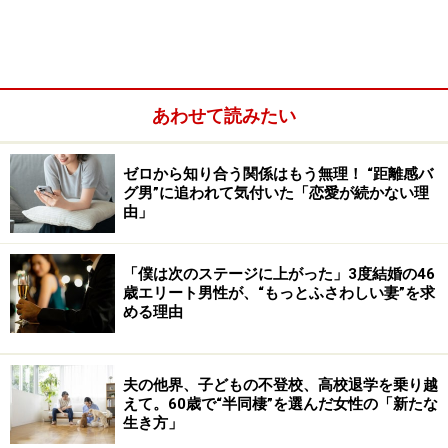
ったんでしょうね。惣菜一品でご飯を食べていた記憶が
あります」
たまに店屋物をとることもあったが、ラーメンと餃子、
あわせて読みたい
チャーハンなどだった。彼女が鰻やステーキを食べたの
は自分が社会人になってからだ。
ゼロから知り合う関係はもう無理！ “距離感バ
グ男”に追われて気付いた「恋愛が続かない理
由」
「食べるのは大事なことだし、動植物の命をいただくも
のだという認識もあります。だからおいしいだのまずい
だの言ってはいけない。母は自分が作らなかった言い訳
「僕は次のステージに上がった」3度結婚の46
歳エリート男性が、“もっとふさわしい妻”を求
なのか、よくそんなことを言っていましたね」
める理由
両親が必死に働いたおかげで、リカさんたちきょうだい
は3人とも大学を卒業できた。学生時代、彼女も学業と
夫の他界、子どもの不登校、高校退学を乗り越
えて。60歳で“半同棲”を選んだ女性の「新たな
アルバイトで生活費を稼いだ。家で卵かけご飯を食べて
生き方」
出かけると、昼食はとらない生活を送っていたという。