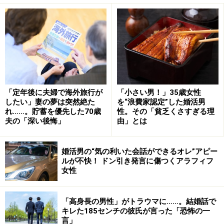
社会人になって初めて、社員食堂でランチをとった。
「豪勢すぎて泣ける」と思った。同僚たちは外にランチ
に行くこともあったが、彼女はいつも社食にいたとい
う。
「定年後に夫婦で海外旅行が
「小さい男！」35歳女性
同じように社食派の他部署の同期と2年つきあって結婚
したい」妻の夢は突然絶た
を“浪費家認定”した婚活男
した。
れ……。貯蓄を優先した70歳
性。その「貧乏くさすぎる理
夫の「深い後悔」
由」とは
結婚当初、リカさんも共働きで時間がなかったせいもあ
り、ご飯と惣菜一品というメニューを食卓に出してい
婚活男の“気の利いた会話ができるオレ”アピー
ルが不快！ ドン引き発言に傷つくアラフィフ
た。インスタント味噌汁をつけたこともある。
女性
「社食みたいにはできないと思いました。でも夫が作る
「高身長の男性」がトラウマに……。結婚話で
ときは、おかずがいくつかあったり常備菜みたいなもの
キレた185センチの彼氏が言った「恐怖の一
があったり。すごいなあと思っていましたが、自分がそ
言」