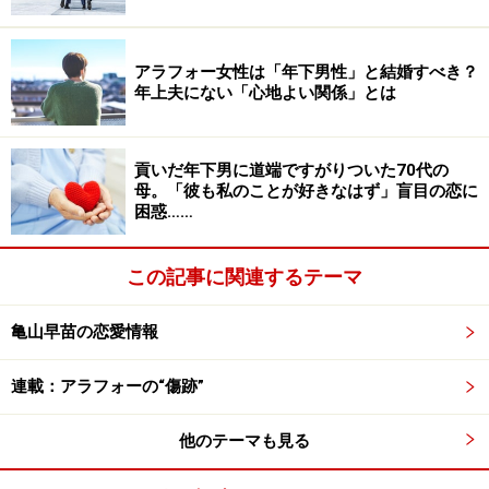
れらを作るという発想はなかった。食事を作るのはごく
一部の人たちがやることだと思い込んでもいました」
アラフォー女性は「年下男性」と結婚すべき？
年上夫にない「心地よい関係」とは
夫は文句は言わなかったが、リカさんが作った食卓を見
て、「ちょっと寂しくない？」と苦笑いしたこともあっ
貢いだ年下男に道端ですがりついた70代の
た。
母。「彼も私のことが好きなはず」盲目の恋に
困惑……
料理が“無理”な妻、ストレスに耐えかねた
この記事に関連するテーマ
夫
亀山早苗の恋愛情報
連載：アラフォーの“傷跡”
他のテーマも見る
自分が特殊な食事事情で育ったことは夫に話してあった
が、実際に生活を始めると、夫は夫なりにストレスがた