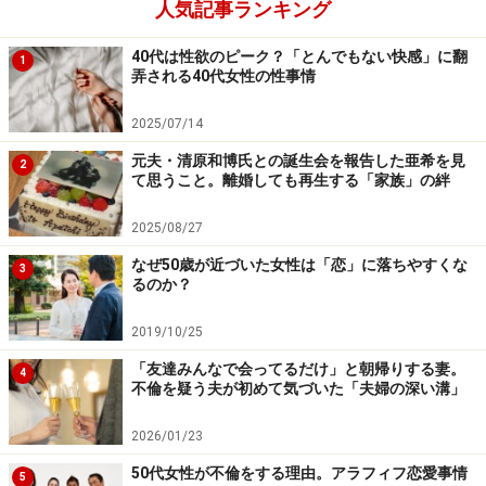
人気記事ランキング
まったようだ。子どもが生まれるとさらにストレスが増
した。
40代は性欲のピーク？「とんでもない快感」に翻
1
弄される40代女性の性事情
「私も早くから子どもを保育園に預けて仕事復帰したの
2025/07/14
ですが、そのころ夫はよく会社の先輩の家で食事をごち
元夫・清原和博氏との誕生会を報告した亜希を見
そうになっていたみたい。先輩が心配して連絡をくれた
2
て思うこと。離婚しても再生する「家族」の絆
ことがあります。自宅で食べるのが嫌で、人の家で夕飯
をとるなんてオトナとしてどうよと思いましたが、夫は
2025/08/27
夫で食にまつわるストレスに耐えられなかった、と。一
なぜ50歳が近づいた女性は「恋」に落ちやすくな
3
るのか？
時期はひどいけんかもしたし、もう一緒にいたくないと
まで思ったけど、『とにかく腹を割って話そう』と夫が
2019/10/25
言ってくれて。どうしたらいいか、現実的に話し合うよ
「友達みんなで会ってるだけ」と朝帰りする妻。
4
うになったんです」
不倫を疑う夫が初めて気づいた「夫婦の深い溝」
2026/01/23
リカさんは正直にぶちまけた。料理をするのは無理、が
んばってもできないしやる気もない。出来合いの惣菜が
50代女性が不倫をする理由。アラフィフ恋愛事情
5